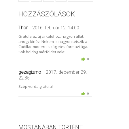
HOZZÁSZÓLÁSOK
Thor
- 2016. február 12. 14:00
Gratula az új cirkálóhoz, nagyon állat,
ahogy kinéz! Nekem is nagyon tetszik a
Cadillac modern, szögletes formavilága.
Sok boldog mérföldet vele!
0
gezagizmo
- 2017. december 29.
22:35
Szép verda,gratula!
0
MOSTANÁBAN TÖRTÉNT