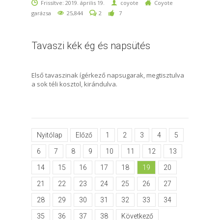
Frissítve: 2019. április 19.
coyote
Coyote
garázsa
25,844
2
7
Tavaszi kék ég és napsütés
Első tavaszinak ígérkező napsugarak, megtisztulva
a sok téli kosztol, kirándulva.
Nyitólap
Előző
1
2
3
4
5
6
7
8
9
10
11
12
13
14
15
16
17
18
19
20
21
22
23
24
25
26
27
28
29
30
31
32
33
34
35
36
37
38
Következő