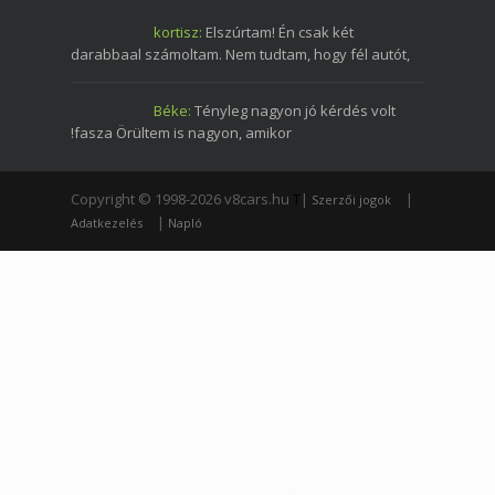
kortisz:
Elszúrtam! Én csak két
darabbaal számoltam. Nem tudtam, hogy fél autót,
Béke:
Tényleg nagyon jó kérdés volt
!fasza Örültem is nagyon, amikor
Copyright © 1998-2026 v8cars.hu
T
|
|
Szerzői jogok
|
Adatkezelés
Napló