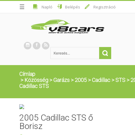
☰
Napló
Belépés
Regisztráció
Címlap
>
Közösség
>
Garázs
>
2005
>
Cadillac
>
STS
>
2
Cadillac STS
2005 Cadillac STS ő
Borisz