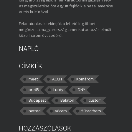
as megszületése óta együtt fejlődik a hazai amerikai
autós kultúrával.
Feladatunknak tekintjük a lehető legtöbbet
megőrizni a magyarországi amerikai autózás elmúlt
közel három évtizedéről.
NAPLÓ
CÍMKÉK
meet
ACCH
Komárom
pre65
Lurdy
DNY
Budapest
Balaton
custom
hotrod
v8cars
50brothers
HOZZÁSZÓLÁSOK