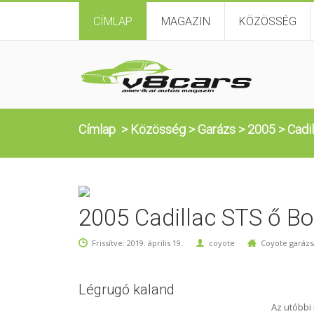
CÍMLAP
MAGAZIN
KÖZÖSSÉG
Címlap
>
Közösség
>
Garázs
>
2005
>
Cadi
2005 Cadillac STS ő Bo
Frissítve: 2019. április 19.
coyote
Coyote garázs
Légrugó kaland
Az utóbbi 