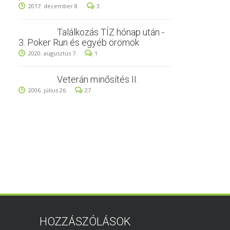
2017. december 8.
3
Találkozás TÍZ hónap után -
3. Poker Run és egyéb örömök
2020. augusztus 7.
1
Veterán minősítés II.
2006. július 26.
27
HOZZÁSZÓLÁSOK