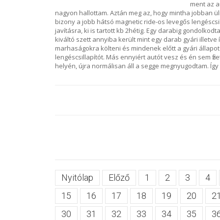
ment az a
nagyon hallottam. Aztán meg az, hogy mintha jobban üln
bizony a jobb hátsó magnetic ride-os levegős lengéscsil
javításra, ki is tartott kb 2hétig. Egy darabig gondolko
kiváltó szett annyiba került mint egy darab gyári illetv
marhaságokra költeni és mindenek előtt a gyári állapot
lengéscsillapítót. Más ennyiért autót vesz és én sem fi
helyén, újra normálisan áll a segge megnyugodtam. Így 
Nyitólap
Előző
1
2
3
4
15
16
17
18
19
20
2
30
31
32
33
34
35
3