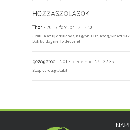
HOZZÁSZÓLÁSOK
Thor
- 2016. február 12. 14:00
Gratula az új cirkálóhoz, nagyon állat, ahogy kinéz! Ne
Sok boldog mérföldet vele!
gezagizmo
- 2017. december 29. 22:35
Szép verda,gratula!
NAP