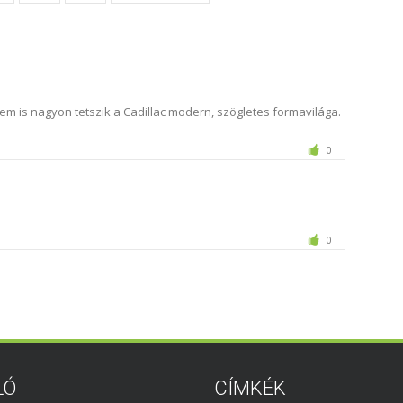
kem is nagyon tetszik a Cadillac modern, szögletes formavilága.
0
0
LÓ
CÍMKÉK