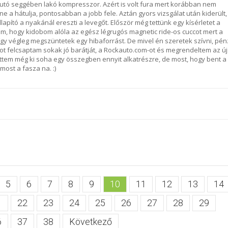
utó seggében lakó kompresszor. Azért is volt fura mert korábban nem
e a hátulja, pontosabban a jobb fele. Aztán gyors vizsgálat után kiderült,
lapító a nyakánál ereszti a levegőt. Először még tettünk egy kísérletet a
dtam, hogy kidobom alóla az egész légrugós magnetic ride-os cuccot mert a
e így végleg megszüntetek egy hibaforrást. De mivel én szeretek szívni, pén
ot felcsaptam sokak jó barátját, a Rockauto.com-ot és megrendeltem az új
zettem még ki soha egy összegben ennyit alkatrészre, de most, hogy bent a
most a fasza na. :)
5
6
7
8
9
10
11
12
13
14
1
22
23
24
25
26
27
28
29
6
37
38
Következő