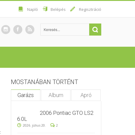
Napló
Belépés
Regisztráció
MOSTANÁBAN TÖRTÉNT
Garázs
Album
Apró
2006 Pontiac GTO LS2
6.0L
2026. július 20.
2
t