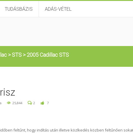
TUDÁSBÁZIS
ADÁS-VÉTEL
llac
>
STS
>
2005 Cadillac STS
risz
a
25,844
2
7
időben feltűnt, hogy indítás után illetve közlkedés közben feltűnően soka