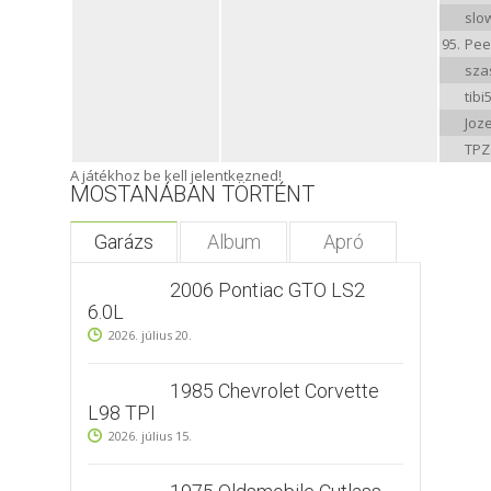
slo
95.
Pee
sza
tibi
Joz
TPZ
A játékhoz be kell jelentkezned!
MOSTANÁBAN TÖRTÉNT
Garázs
Album
Apró
2006 Pontiac GTO LS2
6.0L
2026. július 20.
1985 Chevrolet Corvette
L98 TPI
2026. július 15.