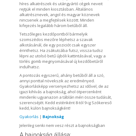
híres alkatrészek és utángyártó cégek neveit
rejtjük el minden kiosztásban. Általános
alkatrésznevek, angol és magyar köznevek
nincsenek a megfejtések között. Minden
kifejezés legalább három betűből áll.
Tetszőleges kezdőpontból bármelyik
szomszédos mezőre léphetsz a szavak
alkotásánál, de egy poziciót csak egyszer
érinthetsz. Ha zsákutcába futsz, vissza tudsz
lépni az utolsó betű újbóli kattintásával, vagy a
törlés gomb megnyomásával új kezdőbetűről
indulhatsz.
A pontozás egyszerű, ahány betűből áll a szó,
annyi ponttal növekszik az eredményed.
Gyakorlásképp versenyezhetsz az idővel, de az
igazi kihívás a bajnokság, ahol ötpercenként
mindenki ugyanazon a táblán méri össze tudását,
szerencséjét. Kedd esténként 8-tól 9-ig Szókereső
kedd, külön bajnokságként!
Gyakorlás
|
Bajnokság
Jelenleg senki nem vesz részt a bajnokságban
A bajnokság állása: