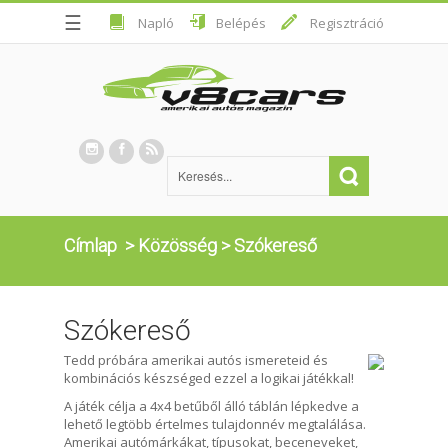
☰
Napló
Belépés
Regisztráció
Címlap
>
Közösség
>
Szókereső
Szókereső
Tedd próbára amerikai autós ismereteid és
kombinációs készséged ezzel a logikai játékkal!
A játék célja a 4x4 betűből álló táblán lépkedve a
lehető legtöbb értelmes tulajdonnév megtalálása.
Amerikai autómárkákat, típusokat, beceneveket,