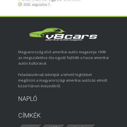
2020. augusztus 7.
Magyarország első amerikai autós magazinja 1998-
as megszületése óta együtt fejlődik a hazai amerikai
autós kultúrával.
Feladatunknak tekintjük a lehető legtöbbet
megőrizni a magyarországi amerikai autózás elmúlt
közel három évtizedéről.
NAPLÓ
CÍMKÉK