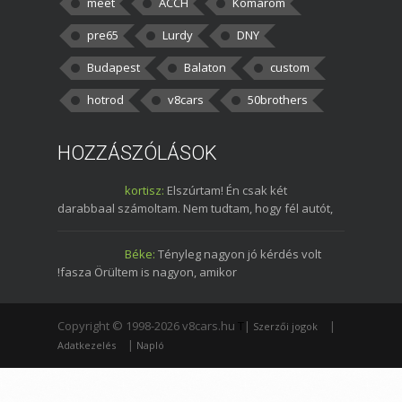
meet
ACCH
Komárom
pre65
Lurdy
DNY
Budapest
Balaton
custom
hotrod
v8cars
50brothers
HOZZÁSZÓLÁSOK
kortisz:
Elszúrtam! Én csak két
darabbaal számoltam. Nem tudtam, hogy fél autót,
Béke:
Tényleg nagyon jó kérdés volt
!fasza Örültem is nagyon, amikor
Copyright © 1998-2026 v8cars.hu
T
|
|
Szerzői jogok
|
Adatkezelés
Napló