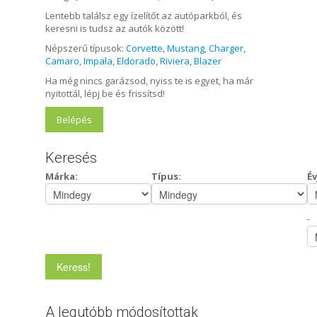
Lentebb találsz egy ízelítőt az autóparkból, és
keresni is tudsz az autók között!
Népszerű típusok:
Corvette
,
Mustang
,
Charger
,
Camaro
,
Impala
,
Eldorado
,
Riviera
,
Blazer
Ha még nincs garázsod, nyiss te is egyet, ha már
nyitottál, lépj be és frissítsd!
Belépés
Keresés
Márka:
Típus:
Év
-
A legutóbb módosítottak