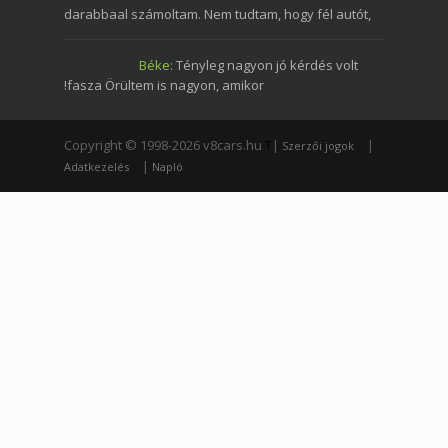
darabbaal számoltam. Nem tudtam, hogy fél autót,
Béke:
Tényleg nagyon jó kérdés volt
!fasza Örültem is nagyon, amikor
Copyright © 1998-2026 v8cars.hu
T
|
|
Szerzői jogok
|
Adatkezelés
Napló