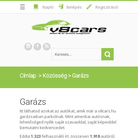
☰
Napló
Belépés
Regisztráció
Címlap
>
Közösség
>
Garázs
Garázs
Itt láthatod azokat az autókat, amik már a v8cars.hu
garázsaiban parkolnak. Mint amerikai autósnak,
lehetőséged nyílik saját szavaiddal, saját képeiddel
bemutatni kedvencedet.
Eddig
1,323
felhasználó írt, összesen
1,918
autóról.