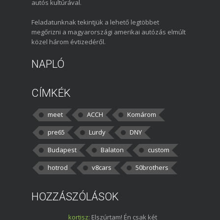
autós kultúrával.
Feladatunknak tekintjük a lehető legtöbbet
megőrizni a magyarországi amerikai autózás elmúlt
közel három évtizedéről.
NAPLÓ
CÍMKÉK
meet
ACCH
Komárom
pre65
Lurdy
DNY
Budapest
Balaton
custom
hotrod
v8cars
50brothers
HOZZÁSZÓLÁSOK
kortisz:
Elszúrtam! Én csak két