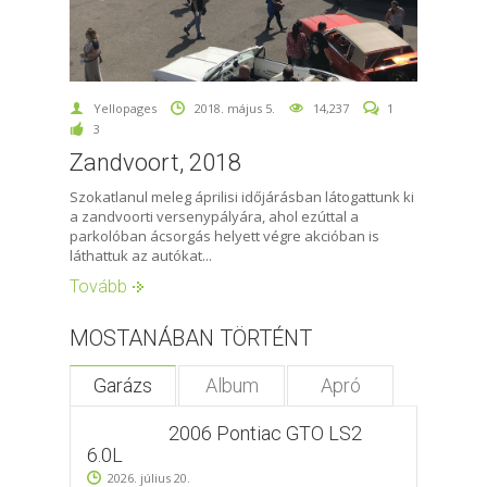
Yellopages
2018. május 5.
14,237
1
3
Zandvoort, 2018
Szokatlanul meleg áprilisi időjárásban látogattunk ki
a zandvoorti versenypályára, ahol ezúttal a
parkolóban ácsorgás helyett végre akcióban is
láthattuk az autókat...
Tovább
MOSTANÁBAN TÖRTÉNT
Garázs
Album
Apró
2006 Pontiac GTO LS2
6.0L
2026. július 20.