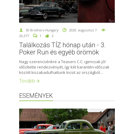
50 Brothers Hungary
2020. augusztus 7.
20,377
1
2
Találkozás TÍZ hónap után - 3.
Poker Run és egyéb örömök
Nagy szerencsénkre a Teasers C.C. igencsak jól
időzítette rendezvényét, így két karantén-időszak
között kiszabadulhattunk kicsit az országból...
Tovább
ESEMÉNYEK