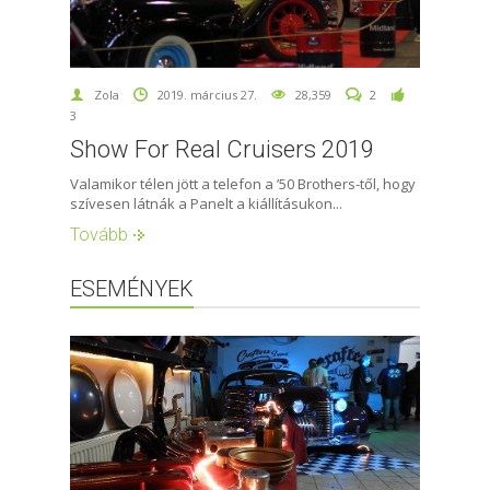
Zola
2019. március 27.
28,359
2
3
Show For Real Cruisers 2019
Valamikor télen jött a telefon a ’50 Brothers-től, hogy
szívesen látnák a Panelt a kiállításukon...
Tovább
ESEMÉNYEK