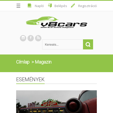
☰
Napló
Belépés
Regisztráció
Címlap
>
Magazin
ESEMÉNYEK