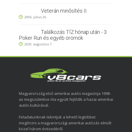
Veterán minősítés II.
2006. július 26.
Találkozás TÍZ hónap után - 3.
Poker Run és egyéb örömök
2020. augusztus 7.
Magyarország első amerikai autós magazinja 1998-
as megszületése óta együtt fejlődik a hazai amerikai
autós kultúrával.
Feladatunknak tekintjük a lehető legtöbbet
megőrizni a magyarországi amerikai autózás elmúlt
közel három évtizedéről.