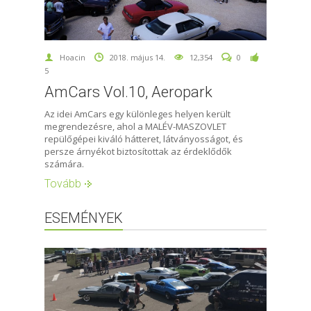
Hoacin
2018. május 14.
12,354
0
5
AmCars Vol.10, Aeropark
Az idei AmCars egy különleges helyen került
megrendezésre, ahol a MALÉV-MASZOVLET
repülőgépei kiváló hátteret, látványosságot, és
persze árnyékot biztosítottak az érdeklődők
számára.
Tovább
ESEMÉNYEK