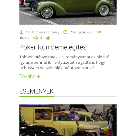
50 Brothers Hungary
2020. július 23.
10,372
0
2
Poker Run bemelegítés
Többen hiányoltátok kis irományaimat az oldalról,
így újra pennát (billentyűzetet) ragadtam, hogy
olthassam beszámolók utáni szomjatok!
Tovább
ESEMÉNYEK