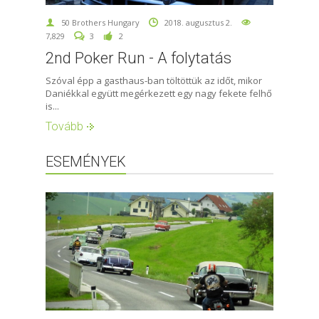
50 Brothers Hungary
2018. augusztus 2.
7,829
3
2
2nd Poker Run - A folytatás
Szóval épp a gasthaus-ban töltöttük az időt, mikor
Daniékkal együtt megérkezett egy nagy fekete felhő
is...
Tovább
ESEMÉNYEK