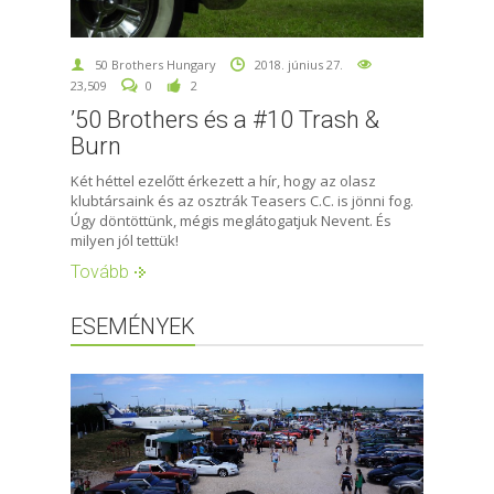
50 Brothers Hungary
2018. június 27.
23,509
0
2
’50 Brothers és a #10 Trash &
Burn
Két héttel ezelőtt érkezett a hír, hogy az olasz
klubtársaink és az osztrák Teasers C.C. is jönni fog.
Úgy döntöttünk, mégis meglátogatjuk Nevent. És
milyen jól tettük!
Tovább
ESEMÉNYEK