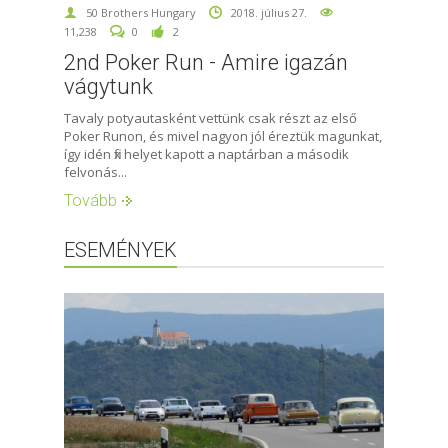
50 Brothers Hungary
2018. július 27.
11,238
0
2
2nd Poker Run - Amire igazán
vágytunk
Tavaly potyautasként vettünk csak részt az első
Poker Runon, és mivel nagyon jól éreztük magunkat,
így idén fix helyet kapott a naptárban a második
felvonás...
Tovább
ESEMÉNYEK