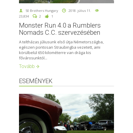
50 Brothers Hungary
2018. július 11.
23,834
2
1
Monster Run 4.0 a Rumblers
Nomads C.C. szervezésében
A teltházas júliusunk első útja Németországba,
egészen pontosan Straubingba vezetett, ami
körülbelül 650 kilométerre van drága kis
fővárosunktól...
Tovább
ESEMÉNYEK