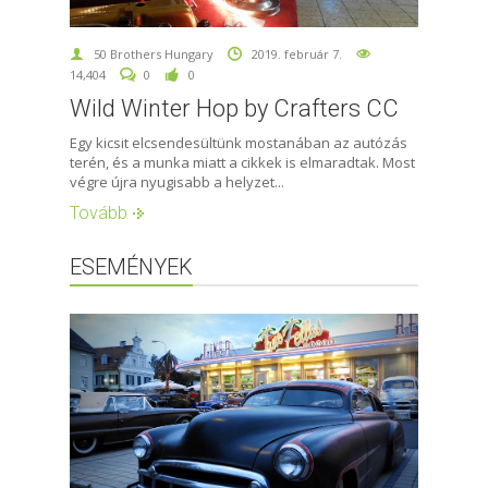
50 Brothers Hungary
2019. február 7.
14,404
0
0
Wild Winter Hop by Crafters CC
Egy kicsit elcsendesültünk mostanában az autózás
terén, és a munka miatt a cikkek is elmaradtak. Most
végre újra nyugisabb a helyzet...
Tovább
ESEMÉNYEK