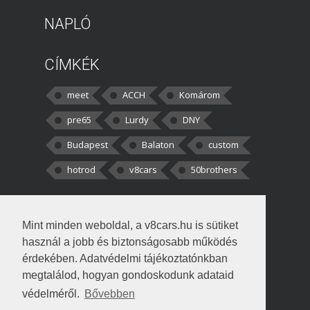
NAPLÓ
CÍMKÉK
meet
ACCH
Komárom
pre65
Lurdy
DNY
Budapest
Balaton
custom
hotrod
v8cars
50brothers
HOZZÁSZÓLÁSOK
Mint minden weboldal, a v8cars.hu is sütiket
kortisz:
Elszúrtam! Én csak két
használ a jobb és biztonságosabb működés
darabbaal számoltam. Nem tudtam, hogy fél autót,
érdekében. Adatvédelmi tájékoztatónkban
megtalálod, hogyan gondoskodunk adataid
Béke:
Tényleg nagyon jó kérdés volt
védelméről.
Bővebben
!fasza Örültem is nagyon, amikor