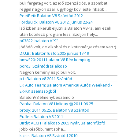
buli fergeteg volt, az idő szenzációs, a szombat
reggel nagyon szar, úgyhogy köv. este inkább...
PeetPeti: Balaton V8 Szántód 2012
FordBuick: Balaton V8 2012. június 22-24.
lső ízben sikerült eljutni a Balaton V8-ra, ami ezek
után kötelező program lesz. Szóljon hely...
p03822: balaton V"9"
Jóóóóó volt, de alkohol és nikotinmérgezésem van :)
D.U.B.: Balatonfűzfő 2005 június 17-19
bmw320: 2011 balatonV8 Rév kemping
poro3: Szántódi találkozó
Nagyon kemény és jó buli volt.
p i : Balaton v8 2011 Szántód
EK Auto Team: Balatoni Amerikai Autós Weekend -
EK-KK szemszögből
BalatonV8 élménybeszámoló
Panka: Balaton V8 Holiday :))) 2011-06-25
brosy: 2011.06.25. Balaton V8 Szántód
Puflee: Balaton V8 2011
Birdy: ACCH Találkozó 2005 nyár, Balatonfűzfő
Jobb később, mint soha...
kicsis: Balaton V8 Szántód 2010