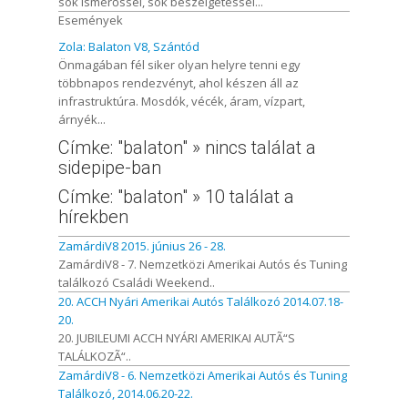
sok ismerőssel, sok beszélgetéssel...
Események
Zola: Balaton V8, Szántód
Önmagában fél siker olyan helyre tenni egy
többnapos rendezvényt, ahol készen áll az
infrastruktúra. Mosdók, vécék, áram, vízpart,
árnyék...
Címke: "balaton" » nincs találat a
sidepipe-ban
Címke: "balaton" » 10 találat a
hírekben
ZamárdiV8 2015. június 26 - 28.
ZamárdiV8 - 7. Nemzetközi Amerikai Autós és Tuning
találkozó Családi Weekend..
20. ACCH Nyári Amerikai Autós Találkozó 2014.07.18-
20.
20. JUBILEUMI ACCH NYÁRI AMERIKAI AUTÃ“S
TALÁLKOZÃ“..
ZamárdiV8 - 6. Nemzetközi Amerikai Autós és Tuning
Találkozó, 2014.06.20-22.