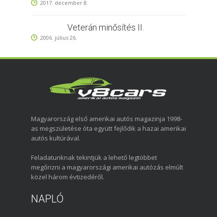
2017. december 8.
Veterán minősítés II.
2006. július 26.
Magyarország első amerikai autós magazinja 1998-
as megszületése óta együtt fejlődik a hazai amerikai
autós kultúrával.
Feladatunknak tekintjük a lehető legtöbbet
megőrizni a magyarországi amerikai autózás elmúlt
közel három évtizedéről.
NAPLÓ