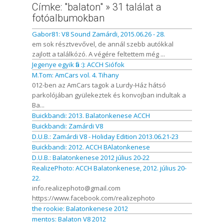
Címke: "balaton" » 31 találat a
fotóalbumokban
Gabor81: V8 Sound Zamárdi, 2015.06.26 - 28.
em sok résztvevővel, de annál szebb autókkal
zajlott a találkózó. A végére feltettem még ...
Jegenye egyik fia :): ACCH Siófok
M.Tom: AmCars vol. 4. Tihany
012-ben az AmCars tagok a Lurdy-Ház hátsó
parkolójában gyülekeztek és konvojban indultak a
Ba...
Buickbandi: 2013. Balatonkenese ACCH
Buickbandi: Zamárdi V8
D.U.B.: Zamárdi V8 - Holiday Edition 2013.06.21-23
Buickbandi: 2012. ACCH BAlatonkenese
D.U.B.: Balatonkenese 2012 július 20-22
RealizePhoto: ACCH Balatonkenese, 2012. július 20-
22.
info.realizephoto@gmail.com
https://www.facebook.com/realizephoto
the rookie: Balatonkenese 2012
mentos: Balaton V8 2012