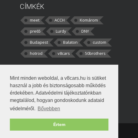
CÍMKÉK
meet
ACCH
Komárom
pre65
Lurdy
DNY
Budapest
Balaton
custom
hotrod
v8cars
50brothers
HOZZÁSZÓLÁSOK
Mint minden weboldal, a v8cars.hu is sütiket
kortisz:
Elszúrtam! Én csak két
használ a jobb és biztonságosabb működés
darabbaal számoltam. Nem tudtam, hogy fél autót,
érdekében. Adatvédelmi tájékoztatónkban
megtalálod, hogyan gondoskodunk adataid
Béke:
Tényleg nagyon jó kérdés volt
védelméről.
Bővebben
!fasza Örültem is nagyon, amikor
Értem
Copyright © 1998-2026 v8cars.hu
T
|
|
Szerzői jogok
|
Adatkezelés
Napló