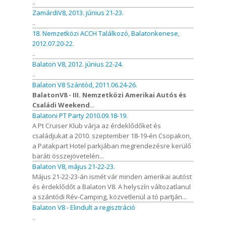
..
ZamárdiV8, 2013. június 21-23.
..
18. Nemzetközi ACCH Találkozó, Balatonkenese,
2012.07.20-22.
..
Balaton V8, 2012. június 22-24.
..
Balaton V8 Szántód, 2011.06.24-26.
BalatonV8 - III. Nemzetközi Amerikai Autós és
Családi Weekend..
Balatoni PT Party 2010.09.18-19.
A Pt Cruiser Klub várja az érdeklődőket és
családjukat a 2010. szeptember 18-19-én Csopakon,
a Patakpart Hotel parkjában megrendezésre kerülő
baráti összejövetelén...
Balaton V8, május 21-22-23.
Május 21-22-23-án ismét vár minden amerikai autóst
és érdeklődőt a Balaton V8. A helyszín változatlanul
a szántódi Rév-Camping, közvetlenül a tó partján...
Balaton V8 - Elindult a regisztráció
..