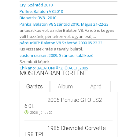
Cry: Szántód 2010
Puflee: Balaton V8 2010
Biaaatch: BV8 - 2010
Panka: Balaton V8 Szántód 2010. Május 21-22-23
antasztikus volt az idei Balaton V8. Az idő is kegyes
volt hozzánk, pénteken volt ugyan eső, ...
párduc007: Balaton V8 Szántód 2009 05 22 23
Kis visszatekintés a tavalyi buliról.
custom cruiser: 2009. Szántódi találkozó
Szombati képek.
Chikano: BALATONFÅ°ZFŐ ACCH 2005
MOSTANÁBAN TÖRTÉNT
Garázs
Album
Apró
2006 Pontiac GTO LS2
6.0L
2026. július 20.
1985 Chevrolet Corvette
L98 TPI