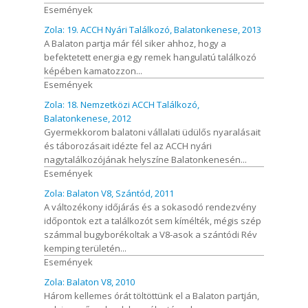
Események
Zola: 19. ACCH Nyári Találkozó, Balatonkenese, 2013
A Balaton partja már fél siker ahhoz, hogy a
befektetett energia egy remek hangulatú találkozó
képében kamatozzon...
Események
Zola: 18. Nemzetközi ACCH Találkozó,
Balatonkenese, 2012
Gyermekkorom balatoni vállalati üdülős nyaralásait
és táborozásait idézte fel az ACCH nyári
nagytalálkozójának helyszíne Balatonkenesén...
Események
Zola: Balaton V8, Szántód, 2011
A változékony időjárás és a sokasodó rendezvény
időpontok ezt a találkozót sem kímélték, mégis szép
számmal bugyborékoltak a V8-asok a szántódi Rév
kemping területén...
Események
Zola: Balaton V8, 2010
Három kellemes órát töltöttünk el a Balaton partján,