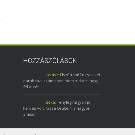
Pilis Rally egyéb
Exhaustes &
Parts
2009. július 7.
0
2010. július 2.
HOZZÁSZÓLÁSOK
kortisz:
Elszúrtam! Én csak két
darabbaal számoltam. Nem tudtam, hogy
fél autót,
Béke:
Tényleg nagyon jó
kérdés volt !fasza Örültem is nagyon,
amikor