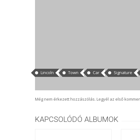
CÍMKÉK
Lincoln
Town
Car
Signature
HOZZÁSZÓLÁSOK
Még nem érkezett hozzászólás. Legyél az első kommen
KAPCSOLÓDÓ ALBUMOK