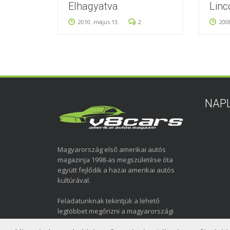
Elhagyatva
Linc
2010. május 13.
2
200
NAP
Magyarország első amerikai autós
magazinja 1998-as megszületése óta
együtt fejlődik a hazai amerikai autós
kultúrával.
Feladatunknak tekintjük a lehető
legtöbbet megőrizni a magyarországi
amerikai autózás elmúlt közel három