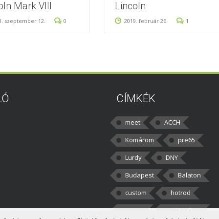
oln Mark VIII
Lincoln
8. szeptember 12.
0
2019. február 26.
1
LÓ
CÍMKÉK
meet
ACCH
Komárom
pre65
Lurdy
DNY
Budapest
Balaton
custom
hotrod
v8cars
50brothers