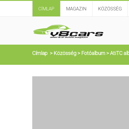
CÍMLAP
MAGAZIN
KÖZÖSSÉG
Címlap
>
Közösség
>
Fotóalbum
>
AtiTC al