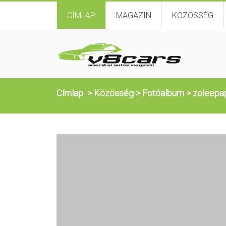
CÍMLAP
MAGAZIN
KÖZÖSSÉG
Címlap
>
Közösség
>
Fotóalbum
>
zoleepa