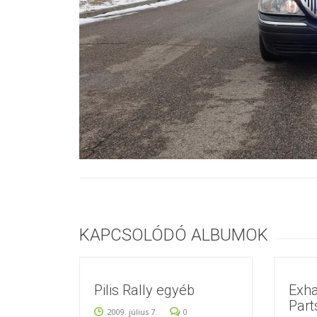
KAPCSOLÓDÓ ALBUMOK
Pilis Rally egyéb
Exha
Part
2009. július 7.
0