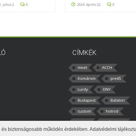
. július 2.
0
2024. április 22.
0
LÓ
CÍMKÉK
meet
ACCH
Komárom
pre65
Lurdy
DNY
Budapest
Balaton
custom
hotrod
v8cars
50brothers
obb és biztonságosabb működés érdekében. Adatvédelmi tájékoz