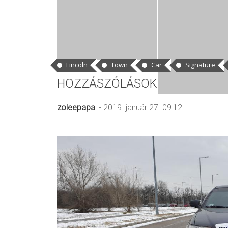
CÍMKÉK
Lincoln
Town
Car
Signature
HOZZÁSZÓLÁSOK
zoleepapa
- 2019. január 27. 09:12