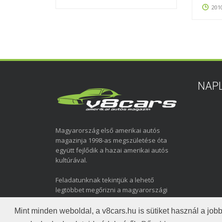
2010
NAP
Magyarország első amerikai autós
magazinja 1998-as megszületése óta
együtt fejlődik a hazai amerikai autós
kultúrával.
Feladatunknak tekintjük a lehető
legtöbbet megőrizni a magyarországi
amerikai autózás elmúlt közel három
évtizedéről.
Mint minden weboldal, a v8cars.hu is sütiket használ a j