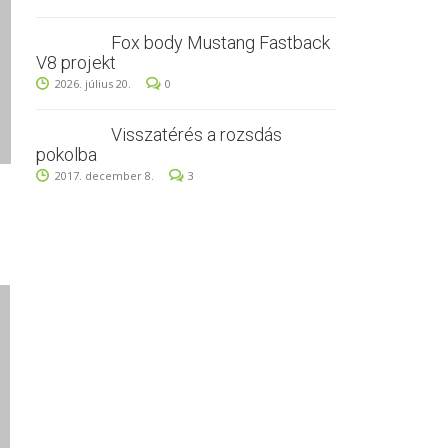
Fox body Mustang Fastback
V8 projekt
2026. július 20.
0
Visszatérés a rozsdás
pokolba
2017. december 8.
3