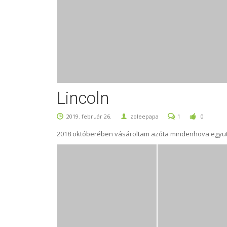
Lincoln
2019. február 26.
zoleepapa
1
0
2018 októberében vásároltam azóta mindenhova együtt