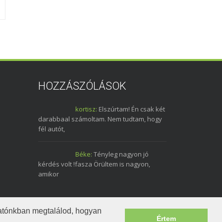
2019. november 
HOZZÁSZÓLÁSOK
kortisz:
Elszúrtam! Én csak két
darabbaal számoltam. Nem tudtam, hogy
fél autót,
Béke:
Tényleg nagyon jó
kérdés volt !fasza Örültem is nagyon,
amikor
tatónkban megtalálod, hogyan
Értem