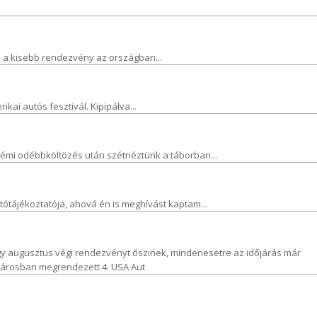
bb a kisebb rendezvény az országban...
kai autós fesztivál. Kipipálva...
 némi odébbköltözés után szétnéztünk a táborban...
jtótájékoztatója, ahová én is meghívást kaptam...
egy augusztus végi rendezvényt őszinek, mindenesetre az időjárás már
jvárosban megrendezett 4. USA Aut