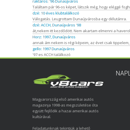
raktáros: '96 Dunaújváros
Találtam pár 96-os képet, látszik még, hogy eléggé foghí
dzé: 10 éves klubtalálkozó
Válogatás. Leugrottam Dunaújvárosba egy délutánra.
dzé: ACCH, Dunaújváros '98
át,nekem itt kezdődött. Nem akartam elmenni a haverokk
Horz: 1997, Dunaújváros
annak ám nekem is régi képeim, az évet csak tippelem, 
gello: 1997 Dunaújváros
'97-es ACCH találkozó
NAP
Magyarország első amerikai autós
magazinja 1998-as megszületése óta
együtt fejlődik a hazai amerikai autós
kultúrával.
Feladatunknak tekintjük a lehető