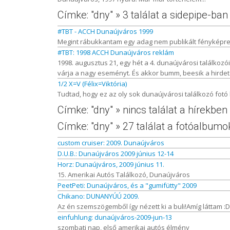
Címke: "dny" » 3 találat a sidepipe-ban
#TBT - ACCH Dunaújváros 1999
Megint rábukkantam egy adag nem publikált fényképre, 
#TBT: 1998 ACCH Dunaújváros reklám
1998. augusztus 21, egy hét a 4. dunaújvárosi találkozó
várja a nagy eseményt. És akkor bumm, beesik a hirdetés:
1/2 X=V (Félix=Viktória)
Tudtad, hogy ez az oly sok dunaújvárosi találkozó fotó
Címke: "dny" » nincs találat a hírekben
Címke: "dny" » 27 találat a fotóalbum
custom cruiser: 2009. Dunaújváros
D.U.B.: Dunaújváros 2009 június 12-14
Horz: Dunaújváros, 2009 június 11.
15. Amerikai Autós Találkozó, Dunaújváros
PeetPeti: Dunaújváros, és a "gumifütty" 2009
Chikano: DUNANYÚÚ 2009.
Az én szemszögemből így nézett ki a buli!Amíg láttam :D..
einfuhlung: dunaújváros-2009-jun-13
szombati nap, első amerikai autós élmény