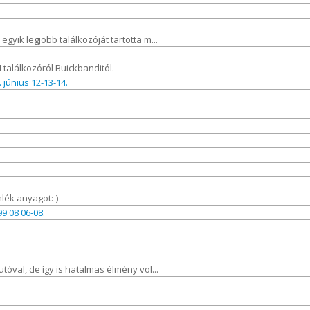
yik legjobb találkozóját tartotta m...
találkozóról Buickbanditól.
 június 12-13-14.
mlék anyagot:-)
9 08 06-08.
tóval, de így is hatalmas élmény vol...