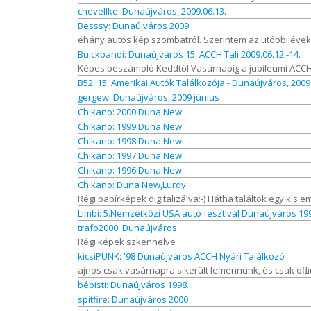
chevellke: Dunaújváros, 2009.06.13.
Besssy: Dunaújváros 2009.
éhány autós kép szombatról. Szerintem az utóbbi évek eg
Buickbandi: Dunaújváros 15. ACCH Tali 2009.06.12.-14.
Képes beszámoló Keddtől Vasárnapig a jubileumi ACCH 
B52: 15. Amerikai Autók Találkozója - Dunaújváros, 2009.
gergew: Dunaújváros, 2009 június
Chikano: 2000 Duna New
Chikano: 1999 Duna New
Chikano: 1998 Duna New
Chikano: 1997 Duna New
Chikano: 1996 Duna New
Chikano: Duna New,Lurdy
Régi papírképek digitalizálva:-) Hátha találtok egy kis e
Limbi: 5.Nemzetközi USA autó fesztivál Dunaújváros 199
trafo2000: Dunaújváros
Régi képek szkennelve
kicsiPUNK: '98 Dunaújváros ACCH Nyári Találkozó
ajnos csak vasárnapra sikerült lemennünk, és csak off au
bépisti: Dunaújváros 1998.
spitfire: Dunaújváros 2000