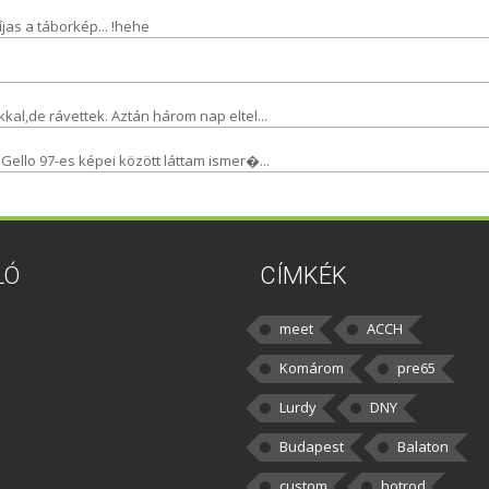
jas a táborkép... !hehe
al,de rávettek. Aztán három nap eltel...
Gello 97-es képei között láttam ismer�...
LÓ
CÍMKÉK
meet
ACCH
Komárom
pre65
Lurdy
DNY
Budapest
Balaton
custom
hotrod