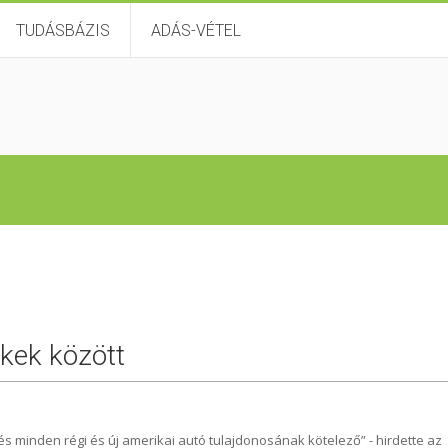
TUDÁSBÁZIS
ADÁS-VÉTEL
kkek között
és minden régi és új amerikai autó tulajdonosának kötelező” - hirdette az