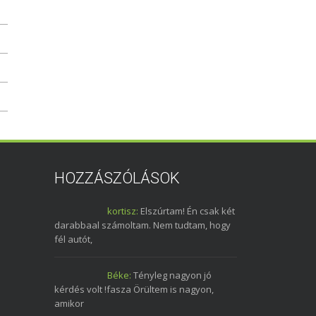
HOZZÁSZÓLÁSOK
kortisz:
Elszúrtam! Én csak két
darabbaal számoltam. Nem tudtam, hogy
fél autót,
Béke:
Tényleg nagyon jó
kérdés volt !fasza Örültem is nagyon,
amikor