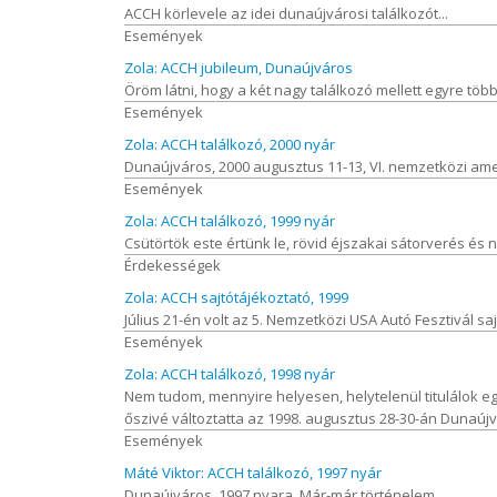
ACCH körlevele az idei dunaújvárosi találkozót...
Események
Zola: ACCH jubileum, Dunaújváros
Öröm látni, hogy a két nagy találkozó mellett egyre tö
Események
Zola: ACCH találkozó, 2000 nyár
Dunaújváros, 2000 augusztus 11-13, VI. nemzetközi ameri
Események
Zola: ACCH találkozó, 1999 nyár
Csütörtök este értünk le, rövid éjszakai sátorverés és
Érdekességek
Zola: ACCH sajtótájékoztató, 1999
Július 21-én volt az 5. Nemzetközi USA Autó Fesztivál sa
Események
Zola: ACCH találkozó, 1998 nyár
Nem tudom, mennyire helyesen, helytelenül titulálok 
őszivé változtatta az 1998. augusztus 28-30-án Dunaú
Események
Máté Viktor: ACCH találkozó, 1997 nyár
Dunaújváros, 1997 nyara. Már-már történelem...