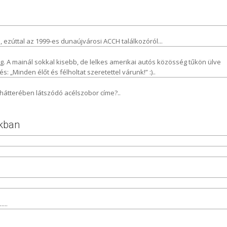
ezúttal az 1999-es dunaújvárosi ACCH találkozóról...
ig. A mainál sokkal kisebb, de lelkes amerikai autós közösség tűkön ülve
 „Minden élőt és félholtat szeretettel várunk!” :)..
 hátterében látszódó acélszobor címe?..
okban
...