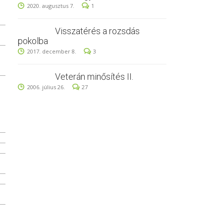
2020. augusztus 7.
1
Visszatérés a rozsdás
pokolba
2017. december 8.
3
Veterán minősítés II.
2006. július 26.
27