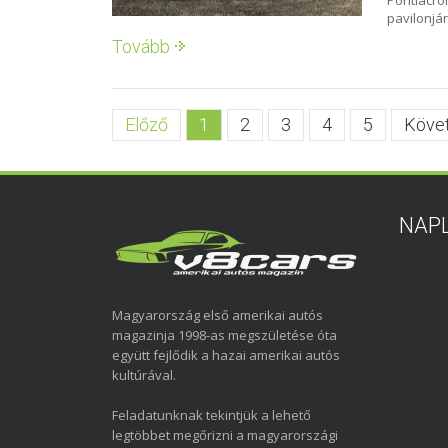
Pontiacró
pavilonjár
Tovább
Előző
1
2
3
4
5
Köve
NAP
Magyarország első amerikai autós
magazinja 1998-as megszületése óta
együtt fejlődik a hazai amerikai autós
kultúrával.
Feladatunknak tekintjük a lehető
legtöbbet megőrizni a magyarországi