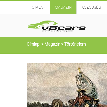
CÍMLAP
MAGAZIN
KÖZÖSSÉG
Címlap
>
Magazin
>
Történelem