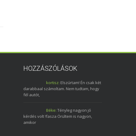
HOZZÁSZÓLÁSOK
kortisz:
Elszúrtam! Én csak két
darabbaal számoltam. Nem tudtam, hogy
fél autót,
Béke:
Tényleg nagyon jó
kérdés volt !fasza Örültem is nagyon,
amikor