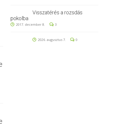
Visszatérés a rozsdás
pokolba
2017. december 8.
3
2026. augusztus 7.
0
e
e