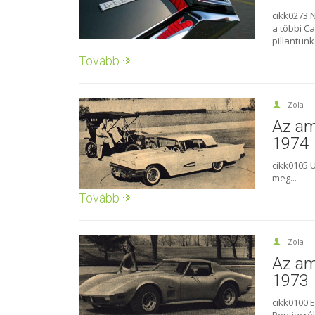
cikk0273 
a többi C
pillantunk
Tovább
Zola
Az am
1974
cikk0105 
meg...
Tovább
Zola
Az am
1973
cikk0100 