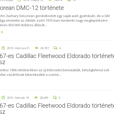
orean DMC-12 története
John Zachary DeLorean gondolkodott egy saját autó gyártásán, de a GM
ága elvetette az ötletét, ezért 1973-ban mindenki nagy meglepetésére
éves 650.000 dolláros állását...
2010. március 21.
20,707
6
67-es Cadillac Fleetwood Eldorado történet
ész
Amikor 1966 októberében az új Eldoradot bemutatták, kétségtelenül sok
dillac vásárlónak kikerekedett a szeme...
2010. február 10.
28,699
5
67-es Cadillac Fleetwood Eldorado történet
ész