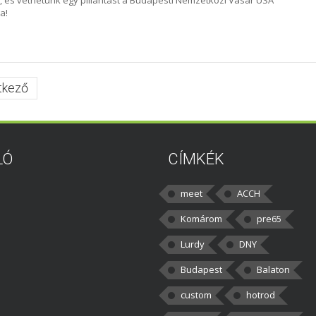
l, és vethetünk egy pillantást a Budapesti Nemzetközi Vásár USA
a!
tkező
LÓ
CÍMKÉK
meet
ACCH
Komárom
pre65
Lurdy
DNY
Budapest
Balaton
custom
hotrod