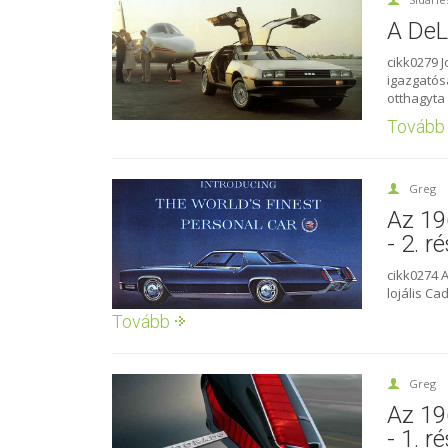
A DeL
cikk0279 
igazgatós
otthagyta 
Tovább
Greg
Az 19
- 2. r
cikk0274 
lojális Ca
Tovább
Greg
Az 19
- 1. r