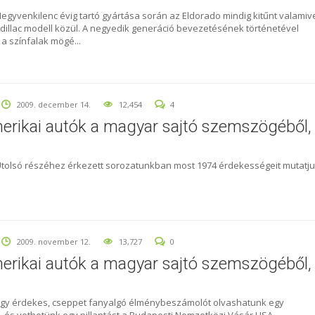
Negyvenkilenc évig tartó gyártása során az Eldorado mindig kitűnt valamiv
adillac modell közül. A negyedik generáció bevezetésének történetével
 a színfalak mögé...
2009. december 14.
12,454
4
erikai autók a magyar sajtó szemszögéből,
Utolsó részéhez érkezett sorozatunkban most 1974 érdekességeit mutatj
2009. november 12.
13,727
0
erikai autók a magyar sajtó szemszögéből,
Egy érdekes, cseppet fanyalgó élménybeszámolót olvashatunk egy