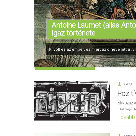
Antoine Laumet (alias Anto
igaz története
Ki volt ez az ember, és miért az ő neve lett a „v
Greg
Pozit
cikk0282 
márkájának
Tovább
Sidarie