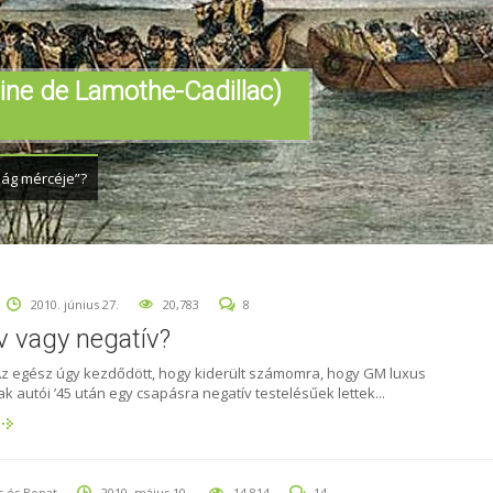
ine de Lamothe-Cadillac)
ilág mércéje”?
2010. június 27.
20,783
8
ív vagy negatív?
Az egész úgy kezdődött, hogy kiderült számomra, hogy GM luxus
 autói ’45 után egy csapásra negatív testelésűek lettek...
s és Bopat
2010. május 10.
14,814
14