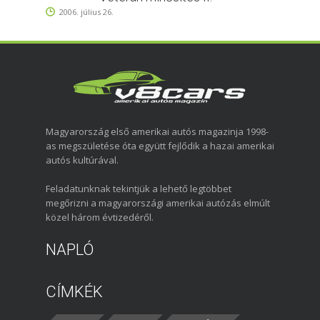
2006. július 26.
Magyarország első amerikai autós magazinja 1998-
as megszületése óta együtt fejlődik a hazai amerikai
autós kultúrával.
Feladatunknak tekintjük a lehető legtöbbet
megőrizni a magyarországi amerikai autózás elmúlt
közel három évtizedéről.
NAPLÓ
CÍMKÉK