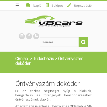
☰
Napló
Belépés
Regisztráció
Címlap
>
Tudásbázis
>
Öntvényszám
dekóder
Öntvényszám dekóder
Ez az eszköz segítséget nyújt a blokkok,
hengerfejek és főtengelyek beazonosításához
öntvényszámuk alapján.
Az adatbázis jelenleg a Chevrolet és Oldsmobile V8-