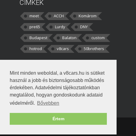
CÍMKÉK
meet
ACCH
Komárom
pre65
Lurdy
DNY
Budapest
Balaton
custom
hotrod
v8cars
50brothers
HOZZÁSZÓLÁSOK
Mint minden weboldal, a v8cars.hu is sütiket
kortisz:
Elszúrtam! Én csak két
használ a jobb és biztonságosabb működés
darabbaal számoltam. Nem tudtam, hogy fél autót,
érdekében. Adatvédelmi tájékoztatónkban
megtalálod, hogyan gondoskodunk adataid
Béke:
Tényleg nagyon jó kérdés volt
védelméről.
Bővebben
!fasza Örültem is nagyon, amikor
Értem
Copyright © 1998-2026 v8cars.hu
T
|
|
Szerzői jogok
|
Adatkezelés
Napló