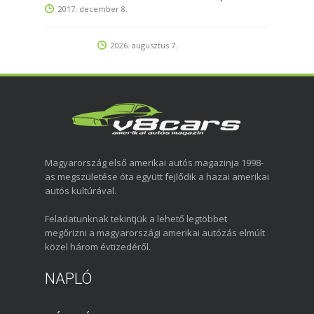
2017. december 8.
2026. augusztus 7.
Magyarország első amerikai autós magazinja 1998-
as megszületése óta együtt fejlődik a hazai amerikai
autós kultúrával.
Feladatunknak tekintjük a lehető legtöbbet
megőrizni a magyarországi amerikai autózás elmúlt
közel három évtizedéről.
NAPLÓ