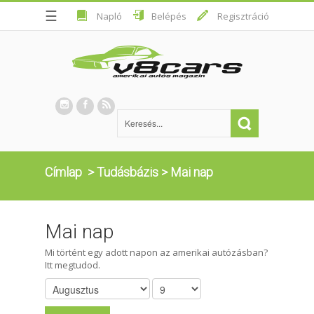
☰
Napló
Belépés
Regisztráció
Címlap
>
Tudásbázis
>
Mai nap
Mai nap
Mi történt egy adott napon az amerikai autózásban?
Itt megtudod.