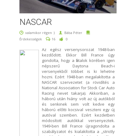
NASCAR
valamikor régen :)
Bába Péter
Érdekességek
16
0
Az egész versenysorozat 1948-ban
kezdődött. Ekkor Bill France úgy
gondolta, hogy a fiatalok körében igen
népszerű Daytona Beach-i
versenyekből többet is ki lehetne
hozni. Ezért 1948-ban megalakította a
NASCAR szervezetet (a rövidítés a
National Association for Stock Car Auto
Racing nevet takarja). Akkoriban, a
háború után hiány volt az új autókból
és senkinek sem volt kedve egy
háború előtti kocsival veszteni egy új
autóval szemben. Ezért kezdetben
módosított autókkal versenyeztek.
1949-ben Bill France újragondolta a
szabályzatot és kialakította a „strictly