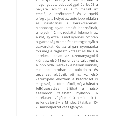
megengedett sebességgel és beáll a
helyére. Amint az autó megáll az
emelő, 2 kerékcserélő és 2 cipelő
elfoglalja a helyét az autó jobb oldalán
és nekifognak a kerékcserének.
Manapság olyan emelőt használnak,
amelyek 1-2 mozdulattal felemelik az
autót, így ezzel is időt nyernek. Szintén
a gyorsaság miatt a felnire ragasztják a
csavarokat, és az airgun nyomatéka
töri meg a ragasztó kötését és fixálja a
kereket. Ezalatt az üzemanyagtöltő
kiüríti az első 11 gallonos tartályt. Amint
a jobb oldali kerekek a helyén vannak,
mindenki átrohan a baloldalra és
ugyanezt elvégzik ott is. Az első
kerékcipelő eközben a hűtőrácsot is
megtisztítja a törmeléktől, míg a hátsó a
felfüggesztésen állíthat a hátsó
szélvédőn található nyíláson. A
kerékcsere végére kiürül a második 11
gallonos tartály is. Mindez általában 15-
20 másodpercet vesz igénybe.