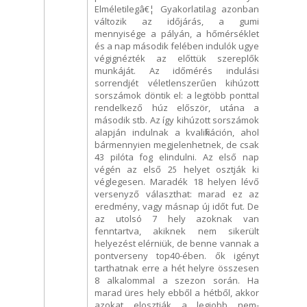
Elméletilegâ€¦ Gyakorlatilag azonban
változik az időjárás, a gumi
mennyisége a pályán, a hőmérséklet
és a nap második felében indulók ugye
végignézték az előttük szereplők
munkáját. Az időmérés indulási
sorrendjét véletlenszerűen kihúzott
sorszámok döntik el: a legtöbb ponttal
rendelkező húz először, utána a
második stb. Az így kihúzott sorszámok
alapján indulnak a kvalifikáción, ahol
bármennyien megjelenhetnek, de csak
43 pilóta fog elindulni. Az első nap
végén az első 25 helyet osztják ki
véglegesen. Maradék 18 helyen lévő
versenyző választhat: marad ez az
eredmény, vagy másnap új időt fut. De
az utolsó 7 hely azoknak van
fenntartva, akiknek nem sikerült
helyezést elérniük, de benne vannak a
pontverseny top40-ében. ők igényt
tarthatnak erre a hét helyre összesen
8 alkalommal a szezon során. Ha
marad üres hely ebből a hétből, akkor
azokat elosztják a legjobb nem-