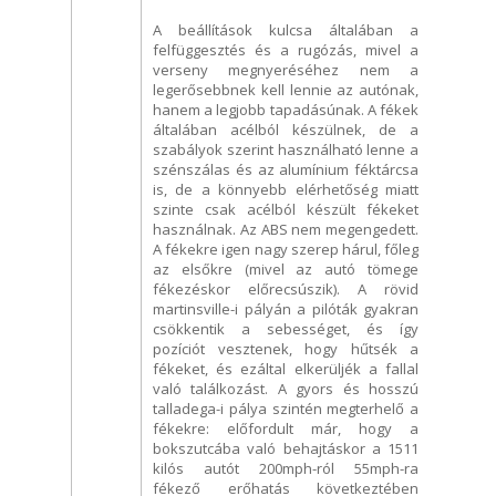
A beállítások kulcsa általában a
felfüggesztés és a rugózás, mivel a
verseny megnyeréséhez nem a
legerősebbnek kell lennie az autónak,
hanem a legjobb tapadásúnak. A fékek
általában acélból készülnek, de a
szabályok szerint használható lenne a
szénszálas és az alumínium féktárcsa
is, de a könnyebb elérhetőség miatt
szinte csak acélból készült fékeket
használnak. Az ABS nem megengedett.
A fékekre igen nagy szerep hárul, főleg
az elsőkre (mivel az autó tömege
fékezéskor előrecsúszik). A rövid
martinsville-i pályán a pilóták gyakran
csökkentik a sebességet, és így
pozíciót vesztenek, hogy hűtsék a
fékeket, és ezáltal elkerüljék a fallal
való találkozást. A gyors és hosszú
talladega-i pálya szintén megterhelő a
fékekre: előfordult már, hogy a
bokszutcába való behajtáskor a 1511
kilós autót 200mph-ról 55mph-ra
fékező erőhatás következtében