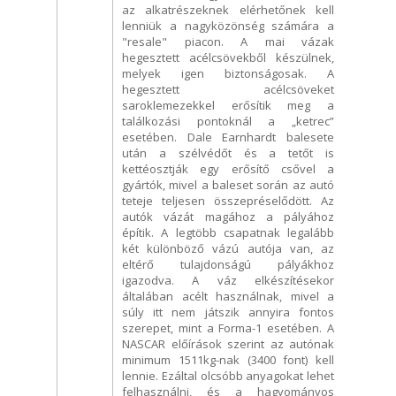
az alkatrészeknek elérhetőnek kell
lenniük a nagyközönség számára a
"resale" piacon. A mai vázak
hegesztett acélcsövekből készülnek,
melyek igen biztonságosak. A
hegesztett acélcsöveket
saroklemezekkel erősítik meg a
találkozási pontoknál a „ketrec”
esetében. Dale Earnhardt balesete
után a szélvédőt és a tetőt is
kettéosztják egy erősítő csővel a
gyártók, mivel a baleset során az autó
teteje teljesen összepréselődött. Az
autók vázát magához a pályához
építik. A legtöbb csapatnak legalább
két különböző vázú autója van, az
eltérő tulajdonságú pályákhoz
igazodva. A váz elkészítésekor
általában acélt használnak, mivel a
súly itt nem játszik annyira fontos
szerepet, mint a Forma-1 esetében. A
NASCAR előírások szerint az autónak
minimum 1511kg-nak (3400 font) kell
lennie. Ezáltal olcsóbb anyagokat lehet
felhasználni, és a hagyományos