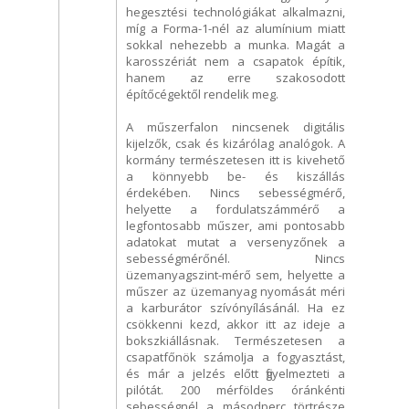
hegesztési technológiákat alkalmazni,
míg a Forma-1-nél az alumínium miatt
sokkal nehezebb a munka. Magát a
karosszériát nem a csapatok építik,
hanem az erre szakosodott
építőcégektől rendelik meg.
A műszerfalon nincsenek digitális
kijelzők, csak és kizárólag analógok. A
kormány természetesen itt is kivehető
a könnyebb be- és kiszállás
érdekében. Nincs sebességmérő,
helyette a fordulatszámmérő a
legfontosabb műszer, ami pontosabb
adatokat mutat a versenyzőnek a
sebességmérőnél. Nincs
üzemanyagszint-mérő sem, helyette a
műszer az üzemanyag nyomását méri
a karburátor szívónyílásánál. Ha ez
csökkenni kezd, akkor itt az ideje a
bokszkiállásnak. Természetesen a
csapatfőnök számolja a fogyasztást,
és már a jelzés előtt figyelmezteti a
pilótát. 200 mérföldes óránkénti
sebességnél a másodperc törtrésze