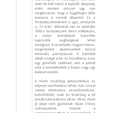
alatt fel kell mérni a kijelzők állapotát,
ezért minden műszer úgy van
megtervezve, hogy a függőleges állás
mutassa a normál állapotot. Ez a
fordulatszámmérőre is igaz, amelynek
a „12 órás” állásánál van az optimális
7000-s fordulatszám. Nincs indítókulcs,
a motor beindítását különféle
kapcsolók segítségével lehet
elvégezni. A vezetőülés nagyon merev,
megerősített alumíniumból készül
minimális párnázással. A baloldali
ablak szolgál a be- és kiszállásra, ezen
egy gumiháló található, ami a pilótát
védi a törmelékektől a futam, vagy egy
baleset esetén.
A motor kizárólag atmoszférikus és
teljesen mechanikus lehet, más szóval
semmi elektromos vezérlőrendszer,
turbófeltöltő, csak és kizárólag a jól
bevált karburátoros V8-as. V8-as, mivel
jó ideje nem gyártanak olyan V10-es
szériaautókat, melyek a
versenysorozatban is szerepelnek. A