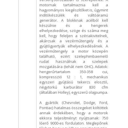
motornak tartalmaznia kell a
hagyományos kiegészítőket is, úgymint
indítókészülék és váltóáramú
generátor. A blokknak acélból kell
készülnie és a hengerek
elhelyezkedése, szöge és száma meg
kell, hogy feleljen a szériakivitelnek,
akárcsak a vezérműtengely és a
gyújtógyertyák elhelyezkedésének. A
vezérműtengely a motor közepén
található, ezért szelephimbaemelő
rudat használnak a szelepek
mozgatására (tehát nem OHC). Adatok:
hengerűrtartalom 350-358 cui,
kompresszió 12 : 1, mechanikus
egyszeri gyújtású tekercs elosztó,
négytorkú karburátor 830 cfm
(általában Holley), egyszerű olajpumpa.
A gyártók (Chevrolet, Dodge, Ford,
Pontiac) hatalmas összegeket költöttek
annak érdekében, hogy a motorok
ekkora teljesítményt nyújtsanak: 750
lóerő 9000-es fordulaton. Meglepőnek