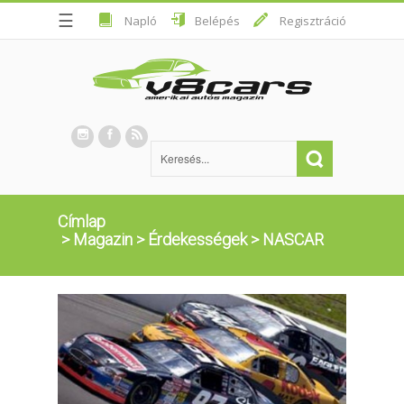
☰
Napló
Belépés
Regisztráció
Címlap
>
Magazin
>
Érdekességek
>
NASCAR