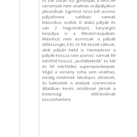
És bár sokan azt gondolják, a NASCAR
versenyek nem unalmas oválpályákon
játszódnak. Egyrészt nincs két azonos
pályaforma: valóban vannak
klasszikus oválok, D alakú pályák és
van 2 hagyományos, kanyargós
körpálya is a Winston-kupában.
Másrészt nem azonosak a pályák
dőlésszögei, 6 és 36 fok között változik,
akár pályán belül is. Harmadszor a
pályák hossza sem azonos: vannak fél
mérföld hosszú „aszfaltteknők” és két
és fél mérföldes superspeedwayek.
Végül a verseny soha sem unalmas,
mindig történnek látványos előzések,
és balesetek is (melyek szerencsére
általában kevés sérüléssel járnak a
biztonsági előírásoknak
köszönhetően).