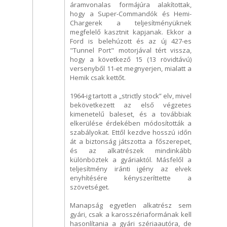
áramvonalas formájúra alakítottak,
hogy a Super-Commandók és Hemi-
Chargerek a teljesítményüknek
megfelelő kasztnit kapjanak. Ekkor a
Ford is belehúzott és az új 427-es
"Tunnel Port" motorjával tért vissza,
hogy a következő 15 (13 rövidtávú)
versenyből 11-et megnyerjen, mialatt a
Hemik csak kettőt.
1964-ig tartott a „strictly stock” elv, mivel
bekövetkezett az első végzetes
kimenetelű baleset, és a továbbiak
elkerülése érdekében módosították a
szabályokat. Ettől kezdve hosszú időn
át a biztonság játszotta a főszerepet,
és az alkatrészek mindinkább
különböztek a gyáriaktól. Másfelől a
teljesítmény iránti igény az elvek
enyhítésére kényszeríttette a
szövetséget.
Manapság egyetlen alkatrész sem
gyári, csak a karosszériaformának kell
hasonlítania a gyári szériaautóra, de