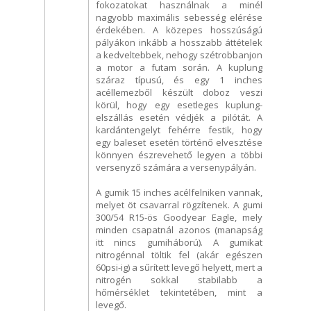
fokozatokat használnak a minél
nagyobb maximális sebesség elérése
érdekében. A közepes hosszúságú
pályákon inkább a hosszabb áttételek
a kedveltebbek, nehogy szétrobbanjon
a motor a futam során. A kuplung
száraz típusú, és egy 1 inches
acéllemezből készült doboz veszi
körül, hogy egy esetleges kuplung-
elszállás esetén védjék a pilótát. A
kardántengelyt fehérre festik, hogy
egy baleset esetén történő elvesztése
könnyen észrevehető legyen a többi
versenyző számára a versenypályán.
A gumik 15 inches acélfelniken vannak,
melyet öt csavarral rögzítenek. A gumi
300/54 R15-ös Goodyear Eagle, mely
minden csapatnál azonos (manapság
itt nincs gumiháború). A gumikat
nitrogénnal töltik fel (akár egészen
60psi-ig) a sűrített levegő helyett, mert a
nitrogén sokkal stabilabb a
hőmérséklet tekintetében, mint a
levegő.