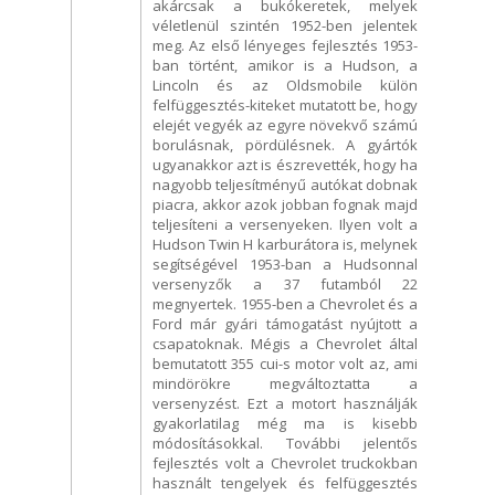
akárcsak a bukókeretek, melyek
véletlenül szintén 1952-ben jelentek
meg. Az első lényeges fejlesztés 1953-
ban történt, amikor is a Hudson, a
Lincoln és az Oldsmobile külön
felfüggesztés-kiteket mutatott be, hogy
elejét vegyék az egyre növekvő számú
borulásnak, pördülésnek. A gyártók
ugyanakkor azt is észrevették, hogy ha
nagyobb teljesítményű autókat dobnak
piacra, akkor azok jobban fognak majd
teljesíteni a versenyeken. Ilyen volt a
Hudson Twin H karburátora is, melynek
segítségével 1953-ban a Hudsonnal
versenyzők a 37 futamból 22
megnyertek. 1955-ben a Chevrolet és a
Ford már gyári támogatást nyújtott a
csapatoknak. Mégis a Chevrolet által
bemutatott 355 cui-s motor volt az, ami
mindörökre megváltoztatta a
versenyzést. Ezt a motort használják
gyakorlatilag még ma is kisebb
módosításokkal. További jelentős
fejlesztés volt a Chevrolet truckokban
használt tengelyek és felfüggesztés