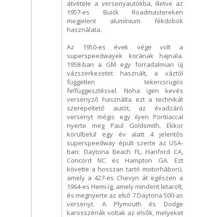
átvétele a versenyautókba, illetve az
1957-es Buick Roadmastereken
megjelent alumínium fékdobok
használata.
Az 1950-es évek vége volt a
superspeedwayek korának hajnala.
1958-ban a GM egy forradalmian új
vázszerkezetet használt, a váztól
független tekercsrugós
felfüggesztéssel. Noha igen kevés
versenyző használta ezt a technikát
szerepeltető autót, az évadzáró
versenyt mégis egy ilyen Pontiaccal
nyerte meg Paul Goldsmith. Ekkor
körülbelül egy év alatt 4 jelentős
superspeedway épült szerte az USA-
ban: Daytona Beach FL, Hanford CA,
Concord NC és Hampton GA. Ezt
követte a hosszan tartó motorháború,
amely a 427-es Chevyn át egészen a
1964-es Hemi-ig, amely mindent letarolt,
és megnyerte az első 7 Daytona 500-as
versenyt. A Plymouth és Dodge
karosszériák voltak az elsők, melyeket