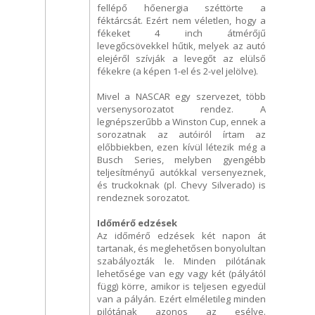
fellépő hőenergia széttörte a
féktárcsát. Ezért nem véletlen, hogy a
fékeket 4 inch átmérőjű
levegőcsövekkel hűtik, melyek az autó
elejéről szívják a levegőt az elülső
fékekre (a képen 1-el és 2-vel jelölve).
Mivel a NASCAR egy szervezet, több
versenysorozatot rendez. A
legnépszerűbb a Winston Cup, ennek a
sorozatnak az autóiról írtam az
előbbiekben, ezen kívül létezik még a
Busch Series, melyben gyengébb
teljesítményű autókkal versenyeznek,
és truckoknak (pl. Chevy Silverado) is
rendeznek sorozatot.
Időmérő edzések
Az időmérő edzések két napon át
tartanak, és meglehetősen bonyolultan
szabályozták le. Minden pilótának
lehetősége van egy vagy két (pályától
függ) körre, amikor is teljesen egyedül
van a pályán. Ezért elméletileg minden
pilótának azonos az esélye.