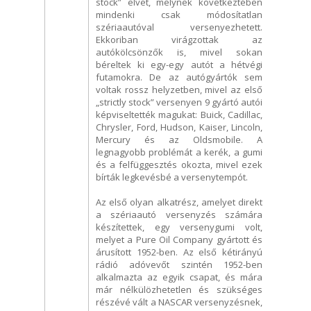
stock” elvet, melynek következtében
mindenki csak módosítatlan
szériaautóval versenyezhetett.
Ekkoriban virágzottak az
autókölcsönzők is, mivel sokan
béreltek ki egy-egy autót a hétvégi
futamokra. De az autógyártók sem
voltak rossz helyzetben, mivel az első
„strictly stock” versenyen 9 gyártó autói
képviseltették magukat: Buick, Cadillac,
Chrysler, Ford, Hudson, Kaiser, Lincoln,
Mercury és az Oldsmobile. A
legnagyobb problémát a kerék, a gumi
és a felfüggesztés okozta, mivel ezek
bírták legkevésbé a versenytempót.
Az első olyan alkatrész, amelyet direkt
a szériaautó versenyzés számára
készítettek, egy versenygumi volt,
melyet a Pure Oil Company gyártott és
árusított 1952-ben. Az első kétirányú
rádió adóvevőt szintén 1952-ben
alkalmazta az egyik csapat, és mára
már nélkülözhetetlen és szükséges
részévé vált a NASCAR versenyzésnek,