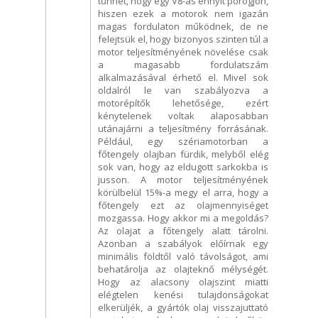
tűnhet, hogy egy V8-as ennyit pörögjön,
hiszen ezek a motorok nem igazán
magas fordulaton működnek, de ne
felejtsük el, hogy bizonyos szinten túl a
motor teljesítményének növelése csak
a magasabb fordulatszám
alkalmazásával érhető el. Mivel sok
oldalról le van szabályozva a
motorépítők lehetősége, ezért
kénytelenek voltak alaposabban
utánajárni a teljesítmény forrásának.
Például, egy szériamotorban a
főtengely olajban fürdik, melyből elég
sok van, hogy az eldugott sarkokba is
jusson. A motor teljesítményének
körülbelül 15%-a megy el arra, hogy a
főtengely ezt az olajmennyiséget
mozgassa. Hogy akkor mi a megoldás?
Az olajat a főtengely alatt tárolni.
Azonban a szabályok előírnak egy
minimális földtől való távolságot, ami
behatárolja az olajteknő mélységét.
Hogy az alacsony olajszint miatti
elégtelen kenési tulajdonságokat
elkerüljék, a gyártók olaj visszajuttató