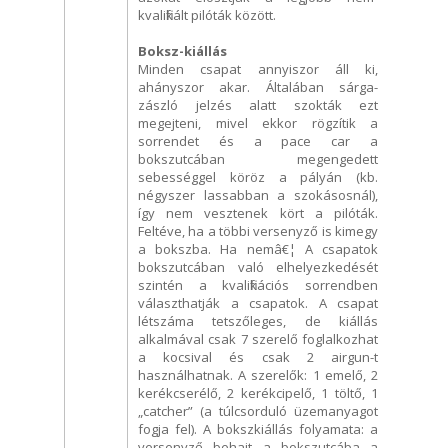
kvalifikált pilóták között.
Boksz-kiállás
Minden csapat annyiszor áll ki,
ahányszor akar. Általában sárga-
zászló jelzés alatt szokták ezt
megejteni, mivel ekkor rögzítik a
sorrendet és a pace car a
bokszutcában megengedett
sebességgel köröz a pályán (kb.
négyszer lassabban a szokásosnál),
így nem vesztenek kört a pilóták.
Feltéve, ha a többi versenyző is kimegy
a bokszba. Ha nemâ€¦ A csapatok
bokszutcában való elhelyezkedését
szintén a kvalifikációs sorrendben
választhatják a csapatok. A csapat
létszáma tetszőleges, de kiállás
alkalmával csak 7 szerelő foglalkozhat
a kocsival és csak 2 airgun-t
használhatnak. A szerelők: 1 emelő, 2
kerékcserélő, 2 kerékcipelő, 1 töltő, 1
„catcher” (a túlcsorduló üzemanyagot
fogja fel). A bokszkiállás folyamata: a
versenyző behajt a bokszutcába a