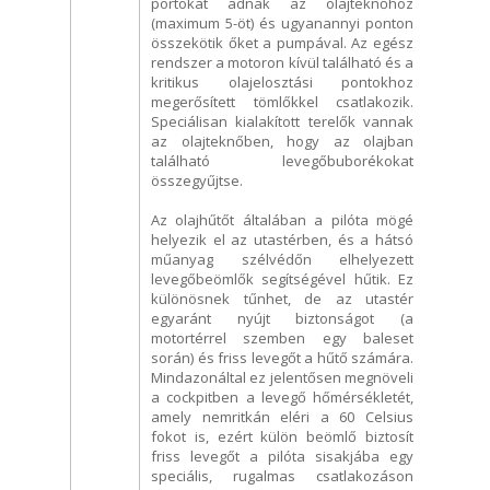
portokat adnak az olajteknőhöz
(maximum 5-öt) és ugyanannyi ponton
összekötik őket a pumpával. Az egész
rendszer a motoron kívül található és a
kritikus olajelosztási pontokhoz
megerősített tömlőkkel csatlakozik.
Speciálisan kialakított terelők vannak
az olajteknőben, hogy az olajban
található levegőbuborékokat
összegyűjtse.
Az olajhűtőt általában a pilóta mögé
helyezik el az utastérben, és a hátsó
műanyag szélvédőn elhelyezett
levegőbeömlők segítségével hűtik. Ez
különösnek tűnhet, de az utastér
egyaránt nyújt biztonságot (a
motortérrel szemben egy baleset
során) és friss levegőt a hűtő számára.
Mindazonáltal ez jelentősen megnöveli
a cockpitben a levegő hőmérsékletét,
amely nemritkán eléri a 60 Celsius
fokot is, ezért külön beömlő biztosít
friss levegőt a pilóta sisakjába egy
speciális, rugalmas csatlakozáson