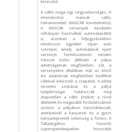
keresztül.
A váltó maga egy négysebességes, H
elrendezésű manuál váltó,
hátramenettel (NASCAR követelmény).
A NASCAR versenyek kezdetén
néhányan használtak automataváltót
is, azonban a feljegyzésekben
mindössze egyetlen olyan autó
szerepel, amely automatával nyert
versenyt. Természetesen minden
fokozat külön állítható a pálya
adottságainak megfelelően, sőt, a
versenyekre általában már az előző
évi adatoknak megfelelően beállított
váltóval érkeznek a csapatok. A pilóta
vezetési szokásai és a pálya
tulajdonságai határozzák meg
alapvetően a váltó értéket: a rövid
áttételek és magasabb fordulatszámok
azokon a pályákon használatosak,
amelyeknél a kanyarok és a gyors
kanyarkijöveteli sebesség a fontos. A
Talladegához hasonló
superspeedwayeken hosszabb