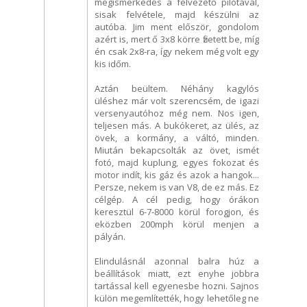
megismerkedés a felvezető pilótával,
sisak felvétele, majd készülni az
autóba. Jim ment először, gondolom
azért is, mert ő 3x8 körre fizetett be, míg
én csak 2x8-ra, így nekem még volt egy
kis időm.
Aztán beültem. Néhány kagylós
üléshez már volt szerencsém, de igazi
versenyautóhoz még nem. Nos igen,
teljesen más. A bukókeret, az ülés, az
övek, a kormány, a váltó, minden.
Miután bekapcsolták az övet, ismét
fotó, majd kuplung, egyes fokozat és
motor indít, kis gáz és azok a hangok...
Persze, nekem is van V8, de ez más. Ez
célgép. A cél pedig, hogy órákon
keresztül 6-7-8000 körül forogjon, és
eközben 200mph körül menjen a
pályán.
Elindulásnál azonnal balra húz a
beállítások miatt, ezt enyhe jobbra
tartással kell egyenesbe hozni. Sajnos
külön megemlítették, hogy lehetőleg ne