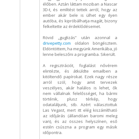
élőben. Aztán láttam moziban a Nascar
3D-t, és említést tettek arról, hogy az
ember akár bele is ülhet egy ilyen
autóba, és kipróbálhatja magát, bizony
felkeltette az érdeklődésemet.
Rövid „guglizás” után azonnal a
drivepetty.com
oldalon böngésztem.
Eldöntöttem, ha megyünk Amerikába, jó
lenne beleszőni a programba. Sikerült.
A regisztrációt, foglalást nővérem
elintézte, és átküldte emailben a
kitöltendő papírokat. Ezek nagy része
arról szól, hogy amit tervezek
veszélyes, akár halálos is lehet, ők
nem vállalnak felelősséget, ha bármi
történik, plusz térkép, hogy
odataláljunk, stb. Azért választottuk
Las Vegast, mert itt elég kiszámítható
az időjárás (állandóan baromi meleg
van), és az összes helyszínen, eső
estén csúszna a program egy másik
időpontra.