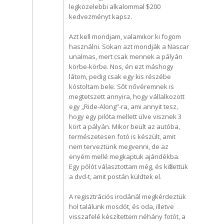
legközelebbi alkalommal $200
kedvezményt kapsz.
Azt kell mondjam, valamikor ki fogom
használni. Sokan azt mondják a Nascar
unalmas, mert csak mennek a pályán
körbe-körbe. Nos, én ezt máshogy
látom, pedig csak egy kis részébe
kóstoltam bele. Sőt nővéremnek is
megtetszett annyira, hogy vállalkozott
egy „Ride-Along”-ra, ami annyit tesz,
hogy egy pilóta mellett ülve visznek 3
kört a pályán. Mikor beült az autóba,
természetesen fotó is készült, amit
nem terveztünk megvenni, de az
enyém mellé megkaptuk ajándékba.
Egy pólót választottam még, és kifizettük
a dvd-t, amit postán küldtek el.
A regisztrációs irodánál megkérdeztük
hol találunk mosdót, és oda, illetve
visszafelé készítettem néhány fotót, a