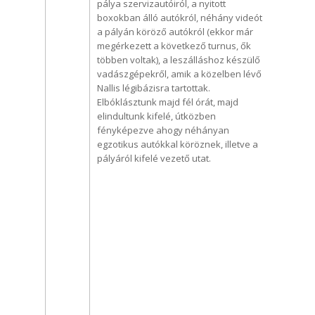
pálya szervizautóiról, a nyitott
boxokban álló autókról, néhány videót
a pályán köröző autókról (ekkor már
megérkezett a következő turnus, ők
többen voltak), a leszálláshoz készülő
vadászgépekről, amik a közelben lévő
Nallis légibázisra tartottak.
Elbóklásztunk majd fél órát, majd
elindultunk kifelé, útközben
fényképezve ahogy néhányan
egzotikus autókkal köröznek, illetve a
pályáról kifelé vezető utat.