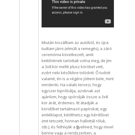
Miután kiszálltam az autóból, és újra
tudtam járni (elmúlt a remegés), a záró
ceremónia következett, amit
kettőnknek tartottak volna meg, de Jim
a 3x8 kör mellé plusz köröket vett,
ezért neki későbbre tolódott. Ő tudott
valamit, én is a végére jöttem bele, mint
mindenki. Ha valaki tervezi, hogy
egyszer kipróbálja, azoknak azt
ajánlom, hogy spórolják össze a 3x8
kör árát, érdemes. Itt átadják a
köridőket tartalmazó papírokat, egy
emléklapot, kitölthetsz egy kérdőívet
(mit tetszett, honnan hallottál róluk,
stb.), és felhívják a figyelmed, hogy mivel
benne vagy a rendszerben, a