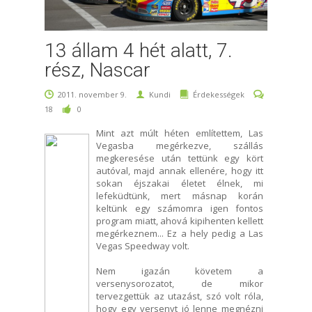
13 állam 4 hét alatt, 7.
rész, Nascar
2011. november 9.
Kundi
Érdekességek
18
0
Mint azt múlt héten említettem, Las
Vegasba megérkezve, szállás
megkeresése után tettünk egy kört
autóval, majd annak ellenére, hogy itt
sokan éjszakai életet élnek, mi
lefeküdtünk, mert másnap korán
keltünk egy számomra igen fontos
program miatt, ahová kipihenten kellett
megérkeznem... Ez a hely pedig a Las
Vegas Speedway volt.
Nem igazán követem a
versenysorozatot, de mikor
tervezgettük az utazást, szó volt róla,
hogy egy versenyt jó lenne megnézni