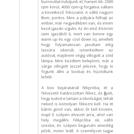
burnouttal induljunk el, hanem kb. 2000
rpm körül, 4000 rpm-ig forgatva váltani
a következő fokozatot. A váltó nagyon
finom, pontos. Mire a pályára felhajt az
ember, már negyedikben van, és innen
kezd igazán izgulni. Az én első 8 köröm
(ami igazából 6, mert van benne egy
warm up és egy cool down is), amellett
hogy folyamatosan javultam elég
lassúra sikerült, ismerkedtem az
autóval, majdnem végig villogott a zöld
lámpa. Mire kezdtem belejönni, már a
sárga villogott (ezzel jelezve, hogy ki
fogunk állni a boxba) és húzódtunk
lefelé.
A box bejáratánál fékpróba, itt a
felvezető határozottan fékez, és figyeli,
hogy tudod-e tartani a távolságot, tehát
neked is komolyan fékezni kell. Ha itt
bármi gond van, akkor őt kell követni,
majd ő szépen elvezet arra, ahol van
hely megállni. Fékpróba ok, váltó
üresbe, és szépen begurulni ameddig
jelzik, motor leáll. A személyzet tagjai