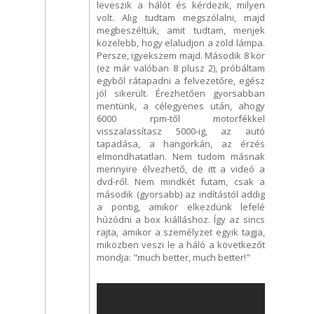
leveszik a hálót és kérdezik, milyen
volt. Alig tudtam megszólalni, majd
megbeszéltük, amit tudtam, menjek
közelebb, hogy elaludjon a zöld lámpa.
Persze, igyekszem majd. Második 8 kör
(ez már valóban 8 plusz 2), próbáltam
egyből rátapadni a felvezetőre, egész
jól sikerült. Érezhetően gyorsabban
mentünk, a célegyenes után, ahogy
6000 rpm-től motorfékkel
visszalassítasz 5000-ig, az autó
tapadása, a hangorkán, az érzés
elmondhatatlan. Nem tudom másnak
mennyire élvezhető, de itt a videó a
dvd-ről. Nem mindkét futam, csak a
második (gyorsabb) az indítástól addig
a pontig, amikor elkezdünk lefelé
húzódni a box kiálláshoz. Így az sincs
rajta, amikor a személyzet egyik tagja,
miközben veszi le a háló a következőt
mondja: "much better, much better!"