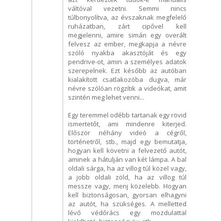
váltóval vezetni. Semmi nincs
túlbonyolítva, az évszaknak megfelelő
ruházatban, zárt cipővel kell
megjelenni, amire simán egy overált
felvesz az ember, megkapja a névre
szóló nyakba akasztóját és egy
pendrive-ot, amin a személyes adatok
szerepelnek. Ezt később az autóban
kialakított csatlakozóba dugva, már
névre szólóan rögzítik a videókat, amit
szintén meg lehet venni...
Egy teremmel odébb tartanak egy rövid
ismertetőt, ami mindenre kiterjed.
Először néhány videó a cégről,
történetről, stb., majd egy bemutatja,
hogyan kell követni a felvezető autót,
aminek a hátulján van két lámpa. A bal
oldali sárga, ha az villog túl közel vagy,
a jobb oldali zöld, ha az villog túl
messze vagy, menj közelebb. Hogyan
kell biztonságosan, gyorsan elhagyni
az autót, ha szükséges. A melletted
lévő védőrács egy mozdulattal