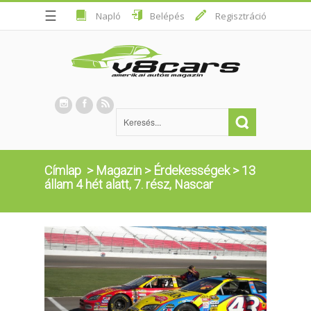
☰
Napló
Belépés
Regisztráció
Címlap
>
Magazin
>
Érdekességek
>
13
állam 4 hét alatt, 7. rész, Nascar