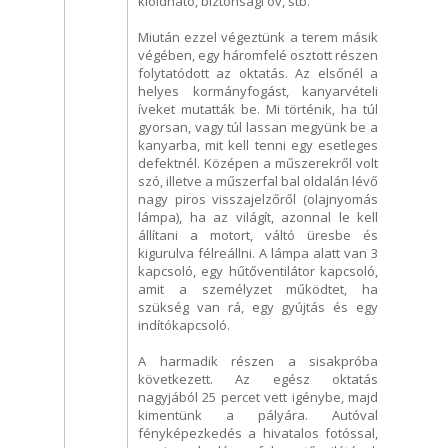
kioldható, biztonsági öv, stb.
Miután ezzel végeztünk a terem másik
végében, egy háromfelé osztott részen
folytatódott az oktatás. Az elsőnél a
helyes kormányfogást, kanyarvételi
íveket mutatták be. Mi történik, ha túl
gyorsan, vagy túl lassan megyünk be a
kanyarba, mit kell tenni egy esetleges
defektnél. Középen a műszerekről volt
szó, illetve a műszerfal bal oldalán lévő
nagy piros visszajelzőről (olajnyomás
lámpa), ha az világít, azonnal le kell
állítani a motort, váltó üresbe és
kigurulva félreállni. A lámpa alatt van 3
kapcsoló, egy hűtőventilátor kapcsoló,
amit a személyzet működtet, ha
szükség van rá, egy gyújtás és egy
indítókapcsoló.
A harmadik részen a sisakpróba
következett. Az egész oktatás
nagyjából 25 percet vett igénybe, majd
kimentünk a pályára. Autóval
fényképezkedés a hivatalos fotóssal,