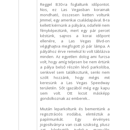
Reggel 8:30-ra foglaltunk időpontot.
Nos, ez Las Vegasban korainak
mondható, összesen ketten voltunk
Jimmel, egy amerikai családapával. 8-ra
kellett kiérnünk a pályára, odafelé nem
fényképeztünk, mert egy pár percet
késtünk, sajnos a korai időpont
ellenére, a Las Vegas Blvd-on
végighajtva megfogott jó pár lámpa. A
pályához érve remekül ki volt táblázva
minden. Az egyetlen dolog ami furcsa
volt, hogy amíg teljesen be nem értünk
a pálya belső részén lévő parkolóba,
senkivel sem találkoztunk, senki nem
szólt hozzánk, hogy mégis mit
keresünk a Las Vegas Speedway
területén. Sőt igazából még egy kapu
sem volt. Ott kicsit másképp
gondolkoznak az emberek...
Miután leparkoltunk és bementünk a
regisztrációs irodába, elintéztük a
papírmunkát. Egy érvényes
jogosítványra van csak szükség, plusz
azt kérdezték tudok-e manuális