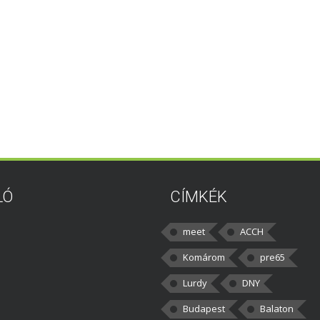
LÓ
CÍMKÉK
meet
ACCH
Komárom
pre65
Lurdy
DNY
Budapest
Balaton