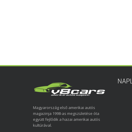
NAP
Magyarország első amerikai autós
magazinja 1998-as megszületése óta
együtt fejlődik a hazai amerikai autós
kultúrával.