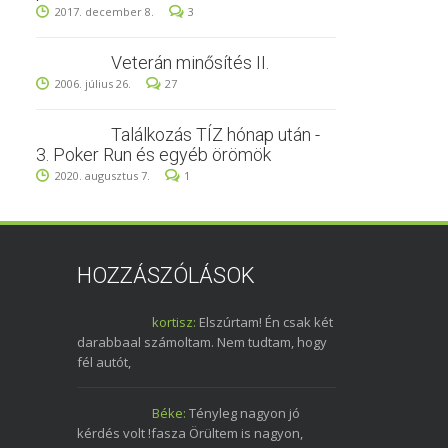
2017. december 8.
3
Veterán minősítés II.
2006. július 26.
27
Találkozás TÍZ hónap után -
3. Poker Run és egyéb örömök
2020. augusztus 7.
1
HOZZÁSZÓLÁSOK
kortisz:
Elszúrtam! Én csak két
darabbaal számoltam. Nem tudtam, hogy
fél autót,
Béke:
Tényleg nagyon jó
kérdés volt !fasza Örültem is nagyon,