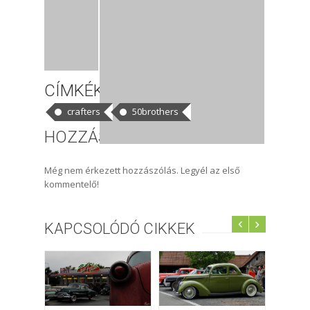
CÍMKÉK
crafters
50brothers
HOZZÁSZÓLÁSOK
Még nem érkezett hozzászólás. Legyél az első
kommentelő!
KAPCSOLÓDÓ CIKKEK