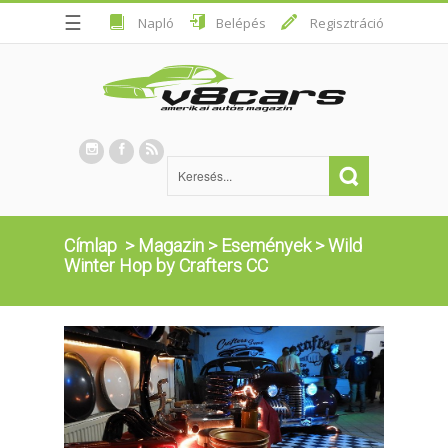
☰
Napló
Belépés
Regisztráció
Címlap
>
Magazin
>
Események
>
Wild
Winter Hop by Crafters CC