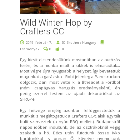
Wild Winter Hop by
Crafters CC
2019. február 7.
50 Brothers Hungary
Események
0
0
Egy kicsit elcsendesültünk mostanában az autózás
terén, és a munka miatt a cikkek is elmaradtak...
Most végre újra nyugisabb a helyzet, így bevetettük
magunkat a garázsba - Robi jelenleg a Paneltruckon
dolgozik, Dani most vette ki a flatheadet a Fordból
(némi csapágyas hangzás eredményeként), én
pedig ezerrel festem az újabb dekorációkat az
SFRC-re.
Egy hétvége erejéig azonban felfüggesztettük a
munkát, s meglátogattuk a Crafters CC-t, akik egy téli
bulit szerveztek (a nyári BBQ mellett). Budapestről
napos időben indultunk, de az osztrákoknál végig
szakadt a hó. Bécs után futottunk össze Ivko
barátunkkal, s onnan Őt követve nyomultunk