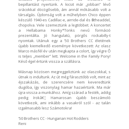
bepillantást nyertünk. A kicsit már „jobban” lévő
srácokkal döcögősebb, ám annál mókásabb volt a
társalgás. Újdonság volt a műhelyben Chico éppen
készülő 1940-es Cadillac-e, airride-dal és flatheaddel,
chopolva. Vele szemeztünk a legtöbbet. A koncertet
a Hellabama Honky*Tonks nevű formáció
prezentálta. Jó hangulatú, pörgős rockabilly-t
nyomtak. Utánuk egy a ’50 Brothers CC életének
újabb kiemelkedő eseménye következett: Az olasz
Marco másfél év után megkapta a colort, így végre Ő
is teljes „member” lett. Welcome in the Family Pony!
Késő éjjel értünk vissza a szállásra.
Másnap közösen megreggeliztünk az olaszokkal, s
útnak is indultunk. Az út még fárasztóbb volt, mint az
éjszakázás, de szerencsére nem keveredtünk
dugóba, így viszonylag hamar hazaértünk. Ma már
újra vissza a munkához. Amíg szárad a festék, addig
pedig írokâ€¦ Hamarosan újabb beszámoló
következik, ami inkább a vasakról szól - az talán
izgalmasabb lesz Számotokra!
’50 Brothers CC - Hungarian Hot Rodders
Reni