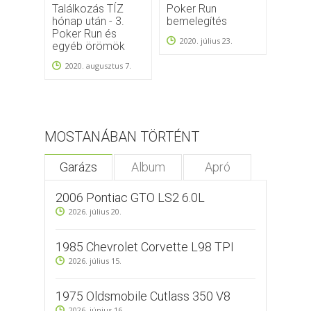
Találkozás TÍZ
Poker Run
Monst
hónap után - 3.
bemelegítés
Rumb
Poker Run és
C.C.
2020. július 23.
egyéb örömök
szerv
2020. augusztus 7.
2018.
MOSTANÁBAN TÖRTÉNT
Garázs
Album
Apró
2006 Pontiac GTO LS2 6.0L
2026. július 20.
1985 Chevrolet Corvette L98 TPI
2026. július 15.
1975 Oldsmobile Cutlass 350 V8
2026. június 16.