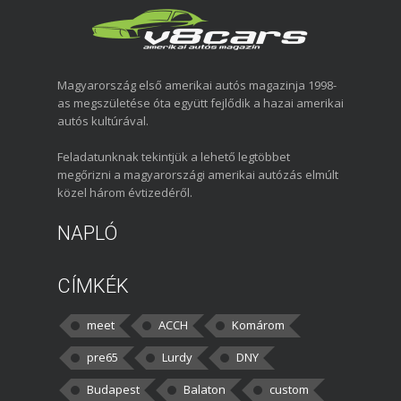
Magyarország első amerikai autós magazinja 1998-
as megszületése óta együtt fejlődik a hazai amerikai
autós kultúrával.
Feladatunknak tekintjük a lehető legtöbbet
megőrizni a magyarországi amerikai autózás elmúlt
közel három évtizedéről.
NAPLÓ
CÍMKÉK
meet
ACCH
Komárom
pre65
Lurdy
DNY
Budapest
Balaton
custom