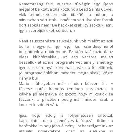
Németország felé. Ausztria túlvégén egy újabb
megállót beiktatva találkoztunk a Lead Saints CC-vel.
Akik természetesen sört ittakâ€¦ a hóban, a
mínuszban sört ittak... ismétlem sört. Ilyenkor forralt
bort szokás nem? De hát őket csak így szoktuk látni,
így is szeretjük őket, sörösen. :)
Némi szusszanásra szükségünk volt mielőtt az esti
bulira megyünk, így egy kis csendespihenőt
beiktattunk a napirendbe. Ez után találkoztunk az
olasz klubtársakkal. Az esti vacsora mellett
beszéltük át az idei programtervet, amely ismét egy
igencsak sűrű nyár körvonalait vázolta fel előttünk.
(A programajánlóban mindent megtaláltok.) Végre
irány a buli!
Mario műhelyében már minden készen állt. A
félkész autók katonás rendben sorakoztak, a
kályha jól megrakva dolgozott, hogy mi csajok se
fázzunk, a pincében pedig már minden csak a
koncert kezdetét várta.
Igaz, hogy eddig is folyamatosan tartottuk
kapcsolatot, de a személyes találkozás öröme a
barátokkal mindig jobb élmény. Jót beszélgettünk az
aktuális projektekről, kicsit az életükbe is