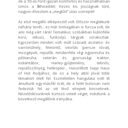
de a ’30-as Ford igazán komfortos és használhatóan
izmos a flatheaddel. Kezes kis jószágnak tűnt,
nagyon élveztem a „megtűrt” utas szerepét!
Az első megálló elképesztő volt. Először megláttunk
néhány tevét... ez már önmagában is furcsa volt, de
ami még várt ránk! Tematikus szobákban különféle
korú, stílusú, funkciójú tárgyak sorakoztak.
Egyszerűen minden volt: múlt századi asztalos- és
varróműhely, fémöntő, vitorlás (persze tóval),
mozigépek, repülők, mindenféle régi egyenruha és
pilótaruha, veterán és gyorsasági traktor,
indiántábor, Harley-gyűjtemény, teknős,
repülőszőnyeg, helikopter... Hasonlított Sepp Haus
of Hot Rodjához, de ez a hely attól jóval több
témakört ölelt fel. Eszméletlen hangulata volt! Itt
ámultunk egy-másfél órát, de a felét biztosan nem
fedeztük fel az ott lévő elrejtett kincseknek.
Nézelődésünknek kürtszó vetett véget, indultunk a
következő megállónk irányába.