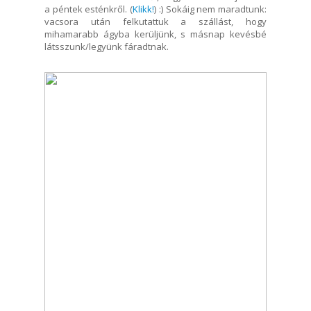
a péntek esténkről. (
Klikk!
) :) Sokáig nem maradtunk:
vacsora után felkutattuk a szállást, hogy
mihamarabb ágyba kerüljünk, s másnap kevésbé
látsszunk/legyünk fáradtnak.