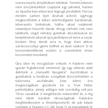
cseresznyefa árnyékában töltöttük. Természetesen
nem önszántunkból csaptunk egy pikniket, hanem
az Apache-ban eldurranó légrugó jóvoltából. Persze
minden sarkon ilyet árulnak polcról, úgyhogy
megkezdődött a lelkes telefonálgatás barátoknak,
teherautós boltoknak, hátha akad valakinek
valamilyen hasonló darab. Ahogy várható volt, nem
találtunk, végül néhány gumibak átszabásával és
beépítésével sikerült újra járóképessé tenni a vasat.
Közben fény derült arra is, hogy Dani akksis
sarokcsiszolója igenis kellhet az ilyen utakon! :D (A
közreműködőknek ezúton is szeretnénk óriási
köszönetet mondani!)
Újra úton és mozgásban voltunk. A határon nem
igazán foglalkoztak semmivel, így egy villanás alatt
átértünk a „Hanyatló Nyugatra”. Ausztriában a
gumibakok is kiválóan szolgáltak (köszönhetően a
tükörsima aszfaltnak). Este kilenc óra
magasságában gurultunk be a True Fellas
parkolójába, amely addigra már csordultig volt pre
’70-es vasakkal. A megérkezés mámorától és a rég
nem látott barátok társaságának hatására
megfeledkeztem a fényképezésről, de pár képet
csentem a Teasers C.C.-től, hogy Ti se maradjatok le