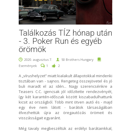
Találkozás TÍZ hónap után
- 3. Poker Run és egyéb
örömök
2020. augusztus 7.
50 Brothers Hungary
Események
1
2
A „vírushelyzet” miatt kialakult állapotokkal mindenki
tisztában van - sajnos. Rengeteg összejövetel és jó
buli maradt el az idén... Nagy szerencsénkre a
Teasers C.C. igencsak jól időzítette rendezvényét,
így két karantén-időszak között kiszabadulhattunk
kicsit az országból. Több mint ötven autó és - majd
egy éve nem látott - barátok társaságában
élvezhettük újra az öregautózás örömeit és
visszásságait egyaránt.
Még tavaly megbeszéltük az erdélyi barátainkkal,