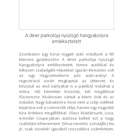
A diner parkolója nyüzsgő hangyabolyra
emlékeztetett
Szombaton egy korai reggeli után indultunk a fél
kilences gyülekezőre. A diner parkolója nyüzsgő
hangyabolyra emlékeztetett, tömve autókkal és
lelkesen szaladgáló népekkel. Igazán élvezetes volt
az egy négyzetméterre jutó autó-arány! A
regisztráció során megkaptuk az útitervet, és
kihúztuk az első kártyákat is a pakliból. Indulhat a
móka: 140 kilométer krúzolás, két megállóval
fűszerezve. Kíváncsian vártuk a kilenc órát és az
indulást. Nagy bánatomra most nem a szép vidékek
bejárása volt a szervezők célja, hanem egy nagyobb
túra érdekes megállókkal. Olasz klubtársunk, Luca,
A-model Coupe-jában autózva kellett ezt a nagy
csalódást kihevernem! (Sírva-nevetős szmáájllii.) Na
jó, csak viccelek! Igazából rosszabbra számítottam,