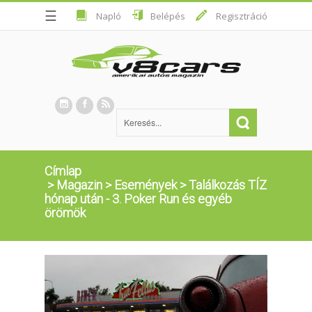
☰
Napló
Belépés
Regisztráció
Címlap
>
Magazin
>
Események
>
Találkozás TÍZ
hónap után - 3. Poker Run és egyéb
örömök