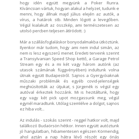
hogy idén együtt megyünk a Poker Runra.
Kíváncsian vártuk, hogyan alakul a helyzet, tudunk-e
menni, hogy állnak majd július elején az autók, a
vírus, a határok stb. Minden lógott a levegőben.
Végül kialakult az összkép, ami természetesen az
utolsó percben teljesen átíródott. :)
Már a szállásfoglaláskor bonyodalmakba ütköztünk.
Ilyenkor már tudom, hogy ami nem indul simán, az
nem is lesz egyszerű menet. Eredeti terveink szerint
a Transylvanian Speed Shop kettő, a Garage Petrol
Stream egy és a mi két vagy három autónk (az
utasok számának függvényében) indultunk volna
útnak együtt Budapestről. Sajnos a Gyergyóiaknak
műszaki problémák és egyéb covid-jelenségek
meghiúsították az útjukat, s Jürgenék is végül egy
autóval érkeztek hozzánk. Mi is hezitáltunk, hogy
egy vagy két pick upot mozgassunk meg, végül
egynél maradtunk. Utólag szemlélve a dolgot, sajnos
ez hiba volt...
Az indulás - szokás szerint - reggel hatkor volt, majd
találkozó Budaörsön hétkor. Innen együtt autóztunk
jó hangulatban, hibamentesen egészen Körmendig,
ahol aztán a nap hátra lévő részét egy óriás