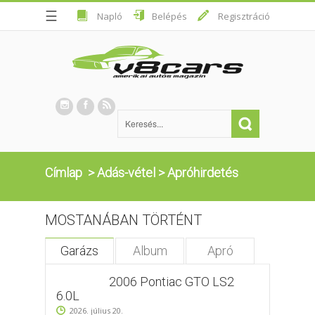
☰
Napló
Belépés
Regisztráció
Címlap
>
Adás-vétel
>
Apróhirdetés
MOSTANÁBAN TÖRTÉNT
Garázs
Album
Apró
2006 Pontiac GTO LS2
6.0L
2026. július 20.