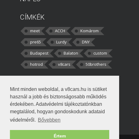
CÍMKÉK
meet
ACCH
Komárom
pre65
Lurdy
DNY
Budapest
Balaton
custom
hotrod
v8cars
50brothers
HOZZÁSZÓLÁSOK
Mint minden weboldal, a v8cars.hu is sütiket
kortisz:
Elszúrtam! Én csak két
használ a jobb és biztonságosabb működés
darabbaal számoltam. Nem tudtam, hogy fél autót,
érdekében. Adatvédelmi tájékoztatónkban
megtalálod, hogyan gondoskodunk adataid
Béke:
Tényleg nagyon jó kérdés volt
védelméről.
Bővebben
!fasza Örültem is nagyon, amikor
Értem