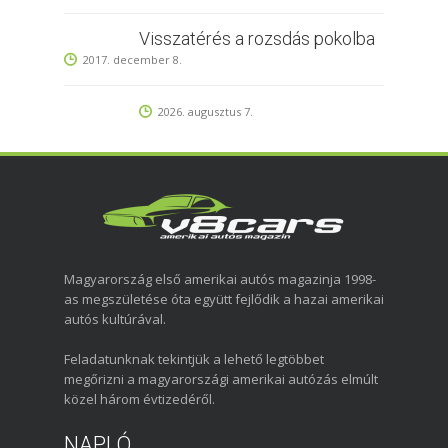
Visszatérés a rozsdás pokolba
2017. december 8.
2026. augusztus 7.
Magyarország első amerikai autós magazinja 1998-
as megszületése óta együtt fejlődik a hazai amerikai
autós kultúrával.
Feladatunknak tekintjük a lehető legtöbbet
megőrizni a magyarországi amerikai autózás elmúlt
közel három évtizedéről.
NAPLÓ