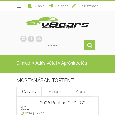
☰
Napló
Belépés
Regisztráció
Címlap
>
Adás-vétel
>
Apróhirdetés
MOSTANÁBAN TÖRTÉNT
Garázs
Album
Apró
2006 Pontiac GTO LS2
6.0L
2026. július 20.