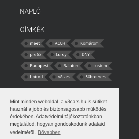
NAPLÓ
CÍMKÉK
meet
ACCH
Komárom
pre65
Lurdy
DNY
Budapest
Balaton
custom
hotrod
v8cars
50brothers
HOZZÁSZÓLÁSOK
Mint minden weboldal, a v8cars.hu is sütiket
kortisz:
Elszúrtam! Én csak két
használ a jobb és biztonságosabb működés
darabbaal számoltam. Nem tudtam, hogy fél autót,
érdekében. Adatvédelmi tájékoztatónkban
megtalálod, hogyan gondoskodunk adataid
Béke:
Tényleg nagyon jó kérdés volt
védelméről.
Bővebben
!fasza Örültem is nagyon, amikor