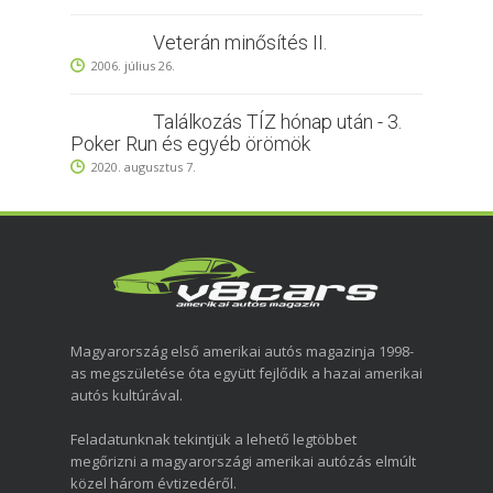
Veterán minősítés II.
2006. július 26.
Találkozás TÍZ hónap után - 3.
Poker Run és egyéb örömök
2020. augusztus 7.
Magyarország első amerikai autós magazinja 1998-
as megszületése óta együtt fejlődik a hazai amerikai
autós kultúrával.
Feladatunknak tekintjük a lehető legtöbbet
megőrizni a magyarországi amerikai autózás elmúlt
közel három évtizedéről.