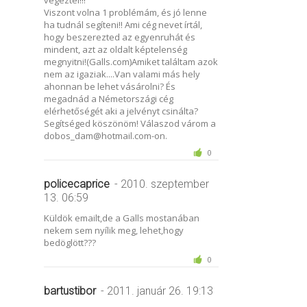
Viszont volna 1 problémám, és jó lenne
ha tudnál segíteni!! Ami cég nevet írtál,
hogy beszerezted az egyenruhát és
mindent, azt az oldalt képtelenség
megnyitni!(Galls.com)Amiket találtam azok
nem az igaziak....Van valami más hely
ahonnan be lehet vásárolni? És
megadnád a Németországi cég
elérhetőségét aki a jelvényt csinálta?
Segítséged köszönöm! Válaszod várom a
dobos_dam@hotmail.com-on.
0
policecaprice
- 2010. szeptember
13. 06:59
Küldök emailt,de a Galls mostanában
nekem sem nyílik meg, lehet,hogy
bedöglött???
0
bartustibor
- 2011. január 26. 19:13