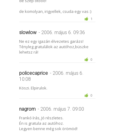
de szép ótóóó!
de komolyan, irigyellek, csuda egy vas :)
1
slowlow
- 2006. május 6. 09:36
Ne ez egy igazán élvezetes garázs!
Tényleg gratulálok az autóhoz,büszke
lehetsz rá!
0
policecaprice
- 2006. május 6.
10:08
Köszi. Elpirulok.
0
nagrom
- 2006. május 7. 09:00
Frankó írás, Jó részletes.
Én is gratula az autóhoz.
Legyen benne még sok örömöd!