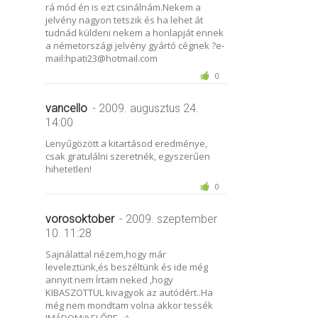
rá mód én is ezt csinálnám.Nekem a
jelvény nagyon tetszik és ha lehet át
tudnád küldeni nekem a honlapját ennek
a németországi jelvény gyártó cégnek ?e-
mail:hpati23@hotmail.com
0
vancello
- 2009. augusztus 24.
14:00
Lenyűgözött a kitartásod eredménye,
csak gratulálni szeretnék, egyszerűen
hihetetlen!
0
vorosoktober
- 2009. szeptember
10. 11:28
Sajnálattal nézem,hogy már
leveleztünk,és beszéltünk és ide még
annyit nem Írtam neked ,hogy
KIBASZOTTUL kivagyok az autódért..Ha
még nem mondtam volna akkor tessék
IMÁDOM:)) ELŐRE...:)