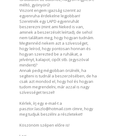
méltó, gyönyörű!
Viszont engem igazság szerint az
egyenruha érdekelne legjobban!
Szeretnék egy LAPD egyenruhát
beszerezni (mint ami Neked is van,
aminek a beszerzését leírtad), de sehol
nem találtam meg, hogy hogyan tudnám.
Megtennéd nekem azt a szívességet,
hogy leírod, hogy pontosan honnan és
hogyan szerezted be a ruhákat, a
jelvényt, kalapot, cipőt stb. (egyszóval
mindent)?
Annak pedig mégjobban örülnék, ha
segíteni is tudnál a beszerzésében, de ha
csak azt mondod el, hogy hol és hogyan
tudom megrendelni, már azzal is nagy
szívességet teszel!
Kérlek, írj egy e-mail-t a
pasztor.laszlo@hotmail.com címre, hogy
meg tudjuk beszélni a részleteket!
Köszönöm szépen előre is!
Laci