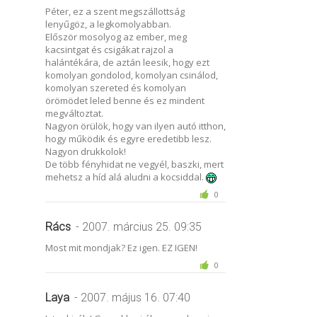
Péter, ez a szent megszállottság
lenyűgöz, a legkomolyabban.
Először mosolyog az ember, meg
kacsintgat és csigákat rajzol a
halántékára, de aztán leesik, hogy ezt
komolyan gondolod, komolyan csinálod,
komolyan szereted és komolyan
örömödet leled benne és ez mindent
megváltoztat.
Nagyon örülök, hogy van ilyen autó itthon,
hogy működik és egyre eredetibb lesz.
Nagyon drukkolok!
De több fényhidat ne vegyél, baszki, mert
mehetsz a híd alá aludni a kocsiddal.
0
Rács
- 2007. március 25. 09:35
Most mit mondjak? Ez igen. EZ IGEN!
0
Laya
- 2007. május 16. 07:40