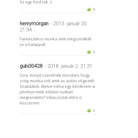
Az egy Ford tali. :)
0
henrymorgan
- 2013. január 20.
21:34
Fantasztikus munka amit megcsináltál!
Le a kalappal!
0
gubi30428
- 2018. január 2. 21:31
Szia. Annyit szeretnék mondani, hogy
szép munka volt amit az autón végeztél.
Gratulálok. Illetve volna egy kérdésem a
jelvényt meik oldalon tudtad
megrendelni? Válaszodat előre is
köszönöm.
0