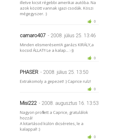
illetve kicsit régebbi amerikai autóba. Na
azok között vannak igazi csodák. Köszi
mégegyszer. :)
0
camaro407
- 2008. július 25. 13:46
Minden elismerésem!A garázs KIRÁLY,a
kocsid ÁLLAT!! Le a kalap... :-))
0
PHASER
- 2008. július 25. 13:50
Extrakomoly a gepezet! :) Caprice rulz!
0
Misi222
- 2008. augusztus 16. 13:53
Nagyon profi lett a Caprice, gratulálok
hozzá!
A kitartásod külön dicséretes, le a
kalappal! :)
0