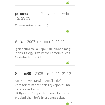
0
policecaprice
- 2007. szeptember
12. 23:03
Tetmészetesen nem. :-)
0
Attila
- 2007. október 9. 09:49
Igen szuperak a képek, de éloben még
jobb:)) Ez egy igazi vérbeli amerikai vas.
Gratulálok hozzá!!!
0
Santos88
- 2008. január 11. 21:12
Kösz hogy NEM válaszoltál előző
kérésemre miszerint küldj képeket -ha
tudsz- azért kösz...
Ui: Egy éve látogatlak de nem látom az
oldalad alján beígért újdonságokat.
0