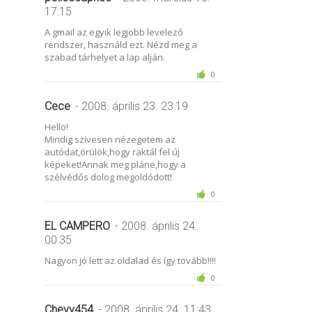
17:15
A gmail az egyik legjobb levelező
rendszer, használd ezt. Nézd meg a
szabad tárhelyet a lap alján.
0
Cece
- 2008. április 23. 23:19
Hello!
Mindig szívesen nézegetem az
autódat,örülök,hogy raktál fel új
képeket!Annak meg pláne,hogy a
szélvédős dolog megoldódott!
0
EL CAMPERO
- 2008. április 24.
00:35
Nagyon jó lett az oldalad és így tovább!!!!
0
Chevy454
- 2008. április 24. 11:43