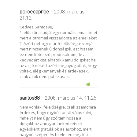
policecaprice
- 2008. március 1.
21:12
Kedves Santos88,
1. először is adjál egy normális emailcímet
mert a citromail visszadobta az emaileket.
2. Azért nehogy már felelőséégre vonjál
mert nincsenek újdonságok, azt hiszem
ez nem kötelező produkálnom,de a
kedvedért kitalálhatok kamu dolgokat ha
az az jó neked azért megnyugtatlak, hogy
voltak, elég kemények és érdekesek,
csak azok nem publikusak.
0
santos88
- 2008. március 14. 11:26
Nem vonlak, felelőségre, csak számomra
érdekes, hogy egyből tudtál válaszolni,
mihelyt nem úgy szóltam hozzá a
dolgokhoz ahogyan neked tetszik.
egyébként gratulálok az autóhoz, mert
nagyon szépen és hitelesen meg lett