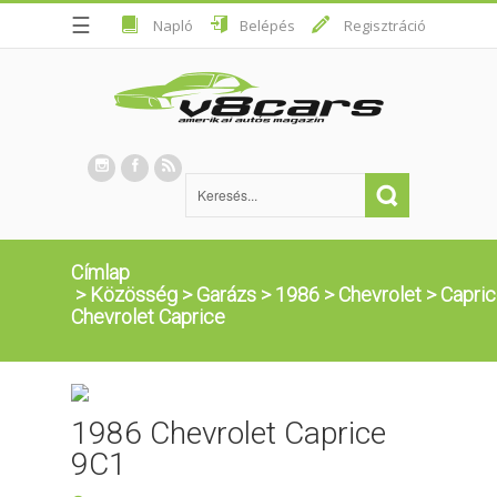
☰
Napló
Belépés
Regisztráció
Címlap
>
Közösség
>
Garázs
>
1986
>
Chevrolet
>
Capri
Chevrolet Caprice
1986 Chevrolet Caprice
9C1