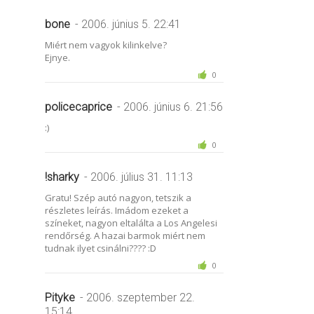
bone
- 2006. június 5. 22:41
Miért nem vagyok kilinkelve?
Ejnye.
0
policecaprice
- 2006. június 6. 21:56
:)
0
!sharky
- 2006. július 31. 11:13
Gratu! Szép autó nagyon, tetszik a
részletes leírás. Imádom ezeket a
színeket, nagyon eltalálta a Los Angelesi
rendőrség. A hazai barmok miért nem
tudnak ilyet csinálni???? :D
0
Pityke
- 2006. szeptember 22.
15:14