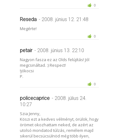
0
Reseda
- 2008. június 12. 21:48
Megérte!
0
petair
- 2008. június 13. 22:10
Nagyon fasza ez az Olds felújítás! Jól
megcsináltad. :) Respect!
!jókocsi
P.
0
policecaprice
- 2008. július 24.
10:27
Szia Jenny,
Köszi ezt a kedves vélményt, örülök, hogy
örömet okozhattam neked, de azért az
utolsó mondatod túlzás, remélem majd
sikerül becsücsülnöd még több ilyen,