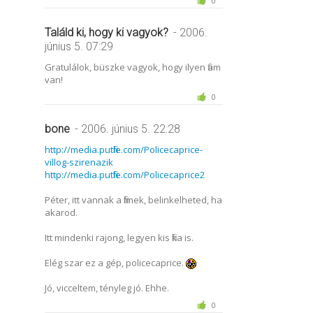
0
Találd ki, hogy ki vagyok?
- 2006.
június 5. 07:29
Gratulálok, büszke vagyok, hogy ilyen fiam
van!
0
bone
- 2006. június 5. 22:28
http://media.putfile.com/Policecaprice-
villog-szirenazik
http://media.putfile.com/Policecaprice2
Péter, itt vannak a filmek, belinkelheted, ha
akarod.
Itt mindenki rajong, legyen kis fika is.
Elég szar ez a gép, policecaprice.
Jó, vicceltem, tényleg jó. Ehhe.
0