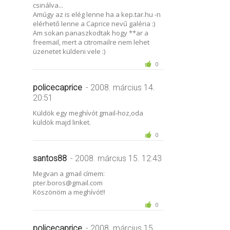
csinálva...
Amúgy az is elég lenne ha a kep.tar.hu -n
elérhető lenne a Caprice nevű galéria :)
Am sokan panaszkodtak hogy **ar a
freemail, mert a citromailre nem lehet
üzenetet küldeni vele :)
0
policecaprice
- 2008. március 14.
20:51
Küldök egy meghívót gmail-hoz,oda
küldök majd linket.
0
santos88
- 2008. március 15. 12:43
Megvan a gmail címem:
pter.boros@gmail.com
Köszönöm a meghívót!!
0
policecaprice
- 2008. március 15.