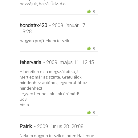
hozzájuk, hajrá! Üdv. d.c.
0
hondatrx420
- 2009. január 17.
18:28
nagyon profi, nekem tetszik
0
fehervaria
- 2009. május 11. 12:45
Hihetetlen ez a megszállottság!
Mert ez már az szinte. Gratulálok
mindenhez autóhoz, egyenruhához -
mindenhez!
Legyen benne sok-sok örömöd!
üdv
Attila
0
Patrik
- 2009. június 28. 20:08
Nekem nagyon tetszik minden.Ha lenne