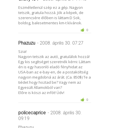
Eszméletlenül szép ez a gép. Nagyon
tetszik, gratula hozzá. Jók a képek, de
szerencsére élőben is láttam:D Sok,
boldog, balesetmentes km-t kívánok.
0
Phazuzu
- 2008. április 30. 07:27
Szia!
Nagyon tetszik az autó, gratulálok hozzá!
Egy kis segítséget szeretnék kérni: Láttam
én is egy hasonló eladó fényhidat az
USA-ban az e-bay-en, de a postaköltség
nagyon megdobná az árát. (Ca. 850$) Te a
tiédet hogy hoztad be? Vagy nem az
Egyesült Államokból van?
Előre is köszi az infót! Üdv!
0
policecaprice
- 2008. április 30.
09:19
Phazuzu,