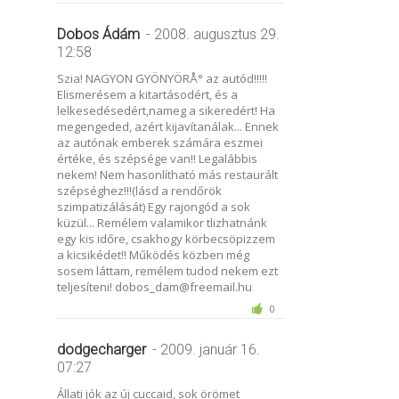
Dobos Ádám
- 2008. augusztus 29.
12:58
Szia! NAGYON GYÖNYÖRÅ° az autód!!!!!
Elismerésem a kitartásodért, és a
lelkesedésedért,nameg a sikeredért! Ha
megengeded, azért kijavítanálak... Ennek
az autónak emberek számára eszmei
értéke, és szépsége van!! Legalábbis
nekem! Nem hasonlítható más restaurált
szépséghez!!!(lásd a rendőrök
szimpatizálását) Egy rajongód a sok
küzül... Remélem valamikor tlizhatnánk
egy kis időre, csakhogy körbecsöpizzem
a kicsikédet!! Működés közben még
sosem láttam, remélem tudod nekem ezt
teljesíteni! dobos_dam@freemail.hu
0
dodgecharger
- 2009. január 16.
07:27
Állati jók az új cuccaid, sok örömet