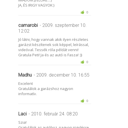
JA, ÉS IRIGY VAGYOK:)
0
camarobi
- 2009. szeptember 10.
12:02
Jó látni, hogy vannak akik ilyen részletes
garázst készítenek sok képpel, leírással,
videóval. Tessék róla példát venni!
Gratula Peti! Ja és az autó is Fasza! :))
0
Madhu
- 2009. december 10. 16:55
Excelent
Gratulálok a garázshoz nagyon
informatív.
0
Laci
- 2010. február 24. 08:20
Szia!
Gratulálok az autóhoz, nagyon irigylésre