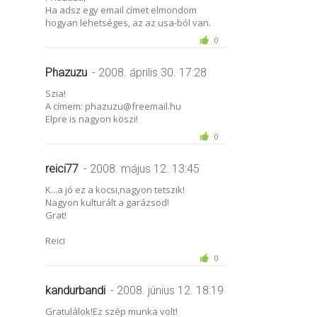
Ha adsz egy email címet elmondom
hogyan lehetséges, az az usa-ból van.
0
Phazuzu
- 2008. április 30. 17:28
Szia!
A címem: phazuzu@freemail.hu
Elpre is nagyon köszi!
0
reici77
- 2008. május 12. 13:45
K...a jó ez a kocsi,nagyon tetszik!
Nagyon kulturált a garázsod!
Grat!
Reici
0
kandurbandi
- 2008. június 12. 18:19
Gratulálok!Ez szép munka volt!