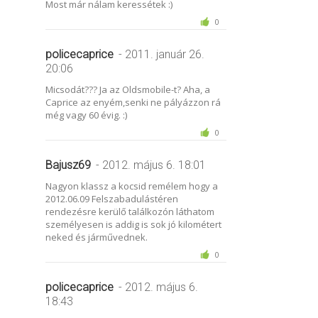
Most már nálam keressétek :)
0
policecaprice
- 2011. január 26.
20:06
Micsodát??? Ja az Oldsmobile-t? Aha, a
Caprice az enyém,senki ne pályázzon rá
még vagy 60 évig. :)
0
Bajusz69
- 2012. május 6. 18:01
Nagyon klassz a kocsid remélem hogy a
2012.06.09 Felszabadulástéren
rendezésre kerülő találkozón láthatom
személyesen is addig is sok jó kilométert
neked és járművednek.
0
policecaprice
- 2012. május 6.
18:43