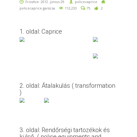
Frissítve: 2012. június 29.
policecaprice
policecaprice garázsa
112,233
75
2
1. oldal: Caprice
2. oldal: Átalakulás ( transformation
)
3. oldal: Rendőrségi tartozékok és
külső. ( police equipments and