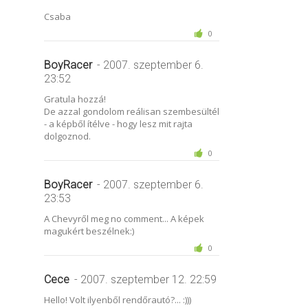
Csaba
0
BoyRacer
- 2007. szeptember 6.
23:52
Gratula hozzá!
De azzal gondolom reálisan szembesültél
- a képből ítélve - hogy lesz mit rajta
dolgoznod.
0
BoyRacer
- 2007. szeptember 6.
23:53
A Chevyről meg no comment... A képek
magukért beszélnek:)
0
Cece
- 2007. szeptember 12. 22:59
Hello! Volt ilyenből rendőrautó?... :)))