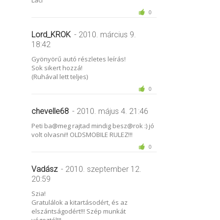
0
Lord_KROK
- 2010. március 9.
18:42
Gyönyörű autó részletes leírás!
Sok sikert hozzá!
(Ruhával lett teljes)
0
chevelle68
- 2010. május 4. 21:46
Peti ba@meg rajtad mindig besz@rok :) jó
volt olvasni!! OLDSMOBILE RULEZ!!!
0
Vadász
- 2010. szeptember 12.
20:59
Szia!
Gratulálok a kitartásodért, és az
elszántságodért!!! Szép munkát
végeztél!!!