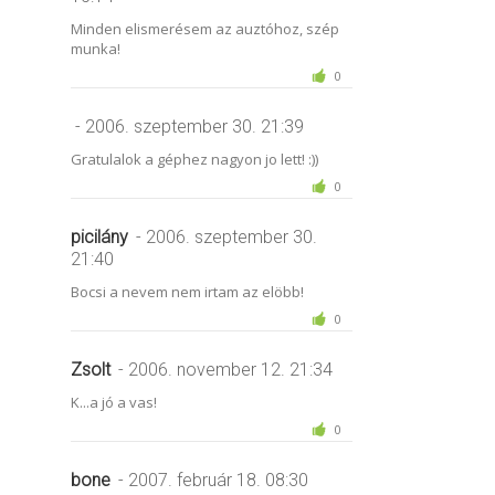
Minden elismerésem az auztóhoz, szép
munka!
0
- 2006. szeptember 30. 21:39
Gratulalok a géphez nagyon jo lett! :))
0
picilány
- 2006. szeptember 30.
21:40
Bocsi a nevem nem irtam az elöbb!
0
Zsolt
- 2006. november 12. 21:34
K...a jó a vas!
0
bone
- 2007. február 18. 08:30