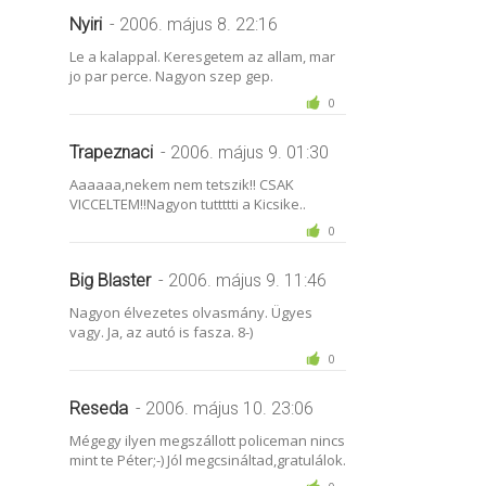
Nyiri
- 2006. május 8. 22:16
Le a kalappal. Keresgetem az allam, mar
jo par perce. Nagyon szep gep.
0
Trapeznaci
- 2006. május 9. 01:30
Aaaaaa,nekem nem tetszik!! CSAK
VICCELTEM!!Nagyon tuttttti a Kicsike..
0
Big Blaster
- 2006. május 9. 11:46
Nagyon élvezetes olvasmány. Ügyes
vagy. Ja, az autó is fasza. 8-)
0
Reseda
- 2006. május 10. 23:06
Mégegy ilyen megszállott policeman nincs
mint te Péter;-) Jól megcsináltad,gratulálok.