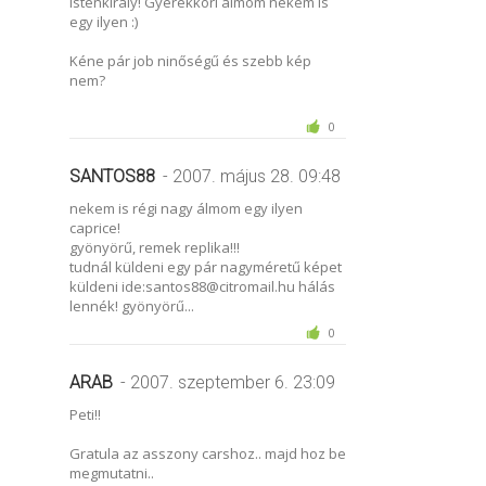
Istenkirály! Gyerekkori álmom nekem is
egy ilyen :)
Kéne pár job ninőségű és szebb kép
nem?
0
SANTOS88
- 2007. május 28. 09:48
nekem is régi nagy álmom egy ilyen
caprice!
gyönyörű, remek replika!!!
tudnál küldeni egy pár nagyméretű képet
küldeni ide:santos88@citromail.hu hálás
lennék! gyönyörű...
0
ARAB
- 2007. szeptember 6. 23:09
Peti!!
Gratula az asszony carshoz.. majd hoz be
megmutatni..