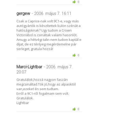
0
gergew
- 2006. május 7. 16:11
Csak a Caprice-nak volt 9C1-e, vagy más
autógyártók is készítettek külön szériát a
hatóságoknak? Ugy tudom a Crown
Victoriábol is csináltak valami hasonlót.
Amugy a hétvégi talin nem tudom kaptál e
díjat, de ez ténlyeg megérdemelne pár
serleget, gratula hozzá!
0
Marci-Lightbar
- 2006. május 7.
20:07
Gratulálok,hozzá nagyon faszán
megcsináltad.Tök jó,hogy az alpaoktól
van,ezeket én sem tudtam.
Erről a 9C1-ről fogalmam sem volt.
Gratulálok.
Lightbar
0