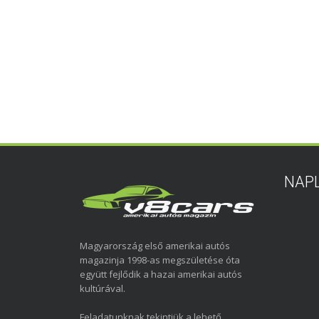
NAP
Magyarország első amerikai autós
magazinja 1998-as megszületése óta
együtt fejlődik a hazai amerikai autós
kultúrával.
Feladatunknak tekintjük a lehető