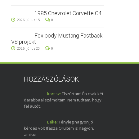
1985 Chevrolet Corvette C4
2026. július 15.
0
Fox body Mustang Fastback
V8 projekt
2026. július 20.
0
HOZZÁSZÓLÁSOK
kortisz:
Elszúrtam! Én csak két
darabbaal számoltam. Nem tudtam, hogy
fél autót,
Béke:
Tényleg nagyon jó
kérdés volt !fasza Örültem is nagyon,
amikor