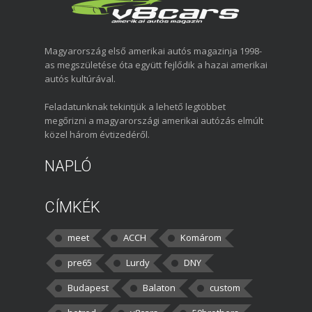
Magyarország első amerikai autós magazinja 1998-
as megszületése óta együtt fejlődik a hazai amerikai
autós kultúrával.
Feladatunknak tekintjük a lehető legtöbbet
megőrizni a magyarországi amerikai autózás elmúlt
közel három évtizedéről.
NAPLÓ
CÍMKÉK
meet
ACCH
Komárom
pre65
Lurdy
DNY
Budapest
Balaton
custom