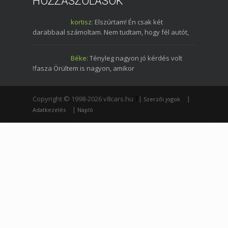
HOZZÁSZÓLÁSOK
kortisz:
Elszúrtam! Én csak két
darabbaal számoltam. Nem tudtam, hogy fél autót,
Béke:
Tényleg nagyon jó kérdés volt
!fasza Örültem is nagyon, amikor
Copyright © 1998-2026 v8cars.hu
T
|
|
Szerzői jogok
|
Adatkezelés
Napló