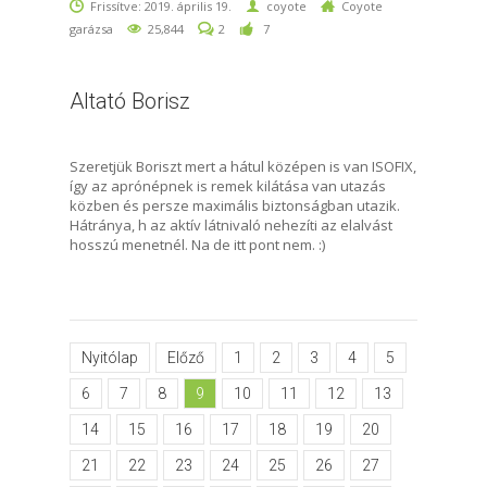
Frissítve: 2019. április 19.
coyote
Coyote
garázsa
25,844
2
7
Altató Borisz
Szeretjük Boriszt mert a hátul középen is van ISOFIX,
így az aprónépnek is remek kilátása van utazás
közben és persze maximális biztonságban utazik.
Hátránya, h az aktív látnivaló nehezíti az elalvást
hosszú menetnél. Na de itt pont nem. :)
Nyitólap
Előző
1
2
3
4
5
6
7
8
9
10
11
12
13
14
15
16
17
18
19
20
21
22
23
24
25
26
27