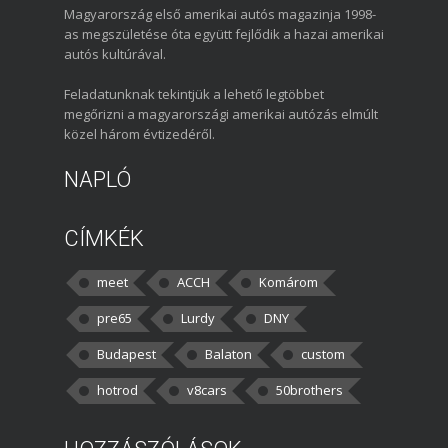
Magyarország első amerikai autós magazinja 1998-
as megszületése óta együtt fejlődik a hazai amerikai
autós kultúrával.
Feladatunknak tekintjük a lehető legtöbbet
megőrizni a magyarországi amerikai autózás elmúlt
közel három évtizedéről.
NAPLÓ
CÍMKÉK
meet
ACCH
Komárom
pre65
Lurdy
DNY
Budapest
Balaton
custom
hotrod
v8cars
50brothers