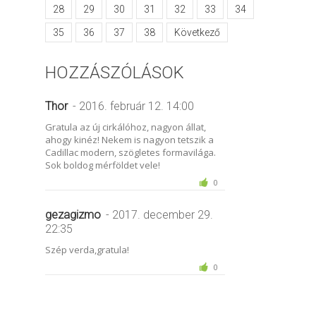
28
29
30
31
32
33
34
35
36
37
38
Következő
HOZZÁSZÓLÁSOK
Thor
- 2016. február 12. 14:00
Gratula az új cirkálóhoz, nagyon állat,
ahogy kinéz! Nekem is nagyon tetszik a
Cadillac modern, szögletes formavilága.
Sok boldog mérföldet vele!
0
gezagizmo
- 2017. december 29.
22:35
Szép verda,gratula!
0