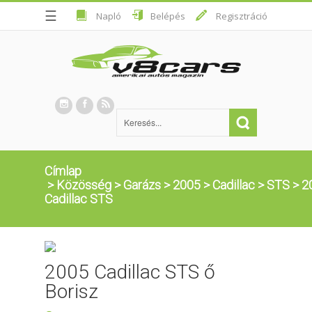
☰
Napló
Belépés
Regisztráció
Címlap
>
Közösség
>
Garázs
>
2005
>
Cadillac
>
STS
>
2
Cadillac STS
2005 Cadillac STS ő
Borisz