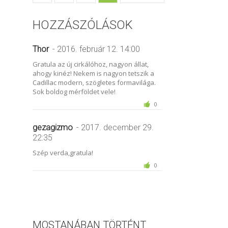
HOZZÁSZÓLÁSOK
Thor
- 2016. február 12. 14:00
Gratula az új cirkálóhoz, nagyon állat,
ahogy kinéz! Nekem is nagyon tetszik a
Cadillac modern, szögletes formavilága.
Sok boldog mérföldet vele!
0
gezagizmo
- 2017. december 29.
22:35
Szép verda,gratula!
0
MOSTANÁBAN TÖRTÉNT