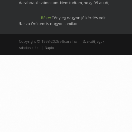
darabbaal számoltam. Nem tudtam, hogy fél autót,
Béke:
Tényleg nagyon jó kérdés volt
!fasza Örültem is nagyon, amikor
Copyright © 1998-2026 v8cars.hu
T
|
|
Szerzői jogok
|
Adatkezelés
Napló