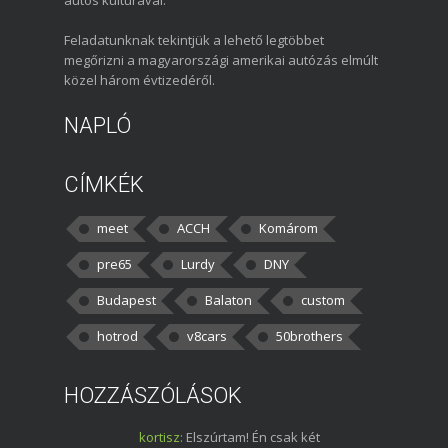
Feladatunknak tekintjük a lehető legtöbbet
megőrizni a magyarországi amerikai autózás elmúlt
közel három évtizedéről.
NAPLÓ
CÍMKÉK
meet
ACCH
Komárom
pre65
Lurdy
DNY
Budapest
Balaton
custom
hotrod
v8cars
50brothers
HOZZÁSZÓLÁSOK
kortisz:
Elszúrtam! Én csak két