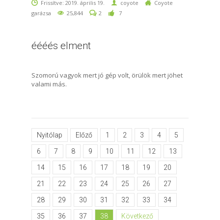
Frissítve: 2019. április 19.
coyote
Coyote
garázsa
25,844
2
7
éééés elment
Szomorú vagyok mert jó gép volt, örülök mert jöhet
valami más.
Nyitólap
Előző
1
2
3
4
5
6
7
8
9
10
11
12
13
14
15
16
17
18
19
20
21
22
23
24
25
26
27
28
29
30
31
32
33
34
35
36
37
38
Következő