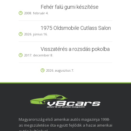
Fehér falú gumi készítése
2008. február 4.
1975 Oldsmobile Cutlass Salon
2026. június 16.
Visszatérés a rozsdás pokolba
2017. december 8.
2026. augusztus 7.
Magyarország első amerikai autós magazinja 1998-
as megszületése óta együtt fejlődik a hazai amerikai
autós kultúrával.