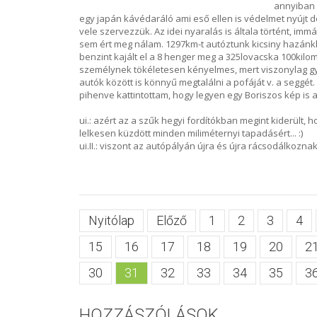
annyiban k
egy japán kávédaráló ami eső ellen is védelmet nyújt d
vele szervezzük. Az idei nyaralás is általa történt, i
sem ért meg nálam. 1297km-t autóztunk kicsiny hazánkban
benzint kajált el a 8 henger meg a 325lovacska 100kilom
személynek tökéletesen kényelmes, mert viszonylag gy
autók között is könnyű megtalálni a pofáját v. a seggé
pihenve kattintottam, hogy legyen egy Boriszos kép is a
ui.: azért az a szűk hegyi fordítókban megint kiderült
lelkesen küzdött minden miliméternyi tapadásért... :)
ui.II.: viszont az autópályán újra és újra rácsodálkoznak
Nyitólap
Előző
1
2
3
4
15
16
17
18
19
20
2
30
31
32
33
34
35
3
HOZZÁSZÓLÁSOK