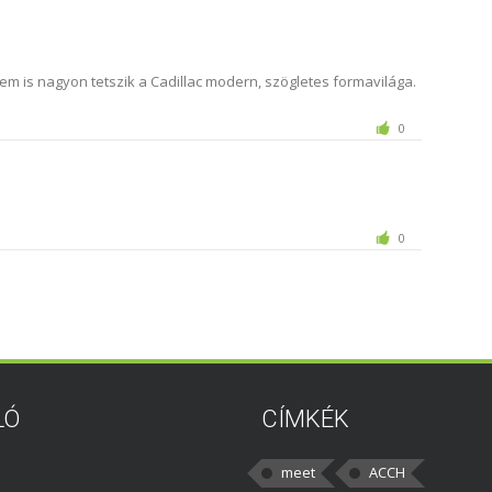
kem is nagyon tetszik a Cadillac modern, szögletes formavilága.
0
0
LÓ
CÍMKÉK
meet
ACCH