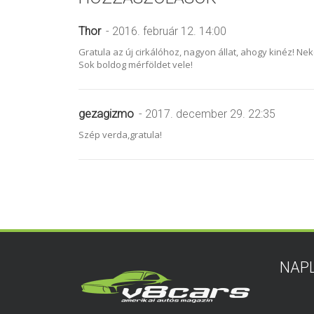
Thor
- 2016. február 12. 14:00
Gratula az új cirkálóhoz, nagyon állat, ahogy kinéz! Ne
Sok boldog mérföldet vele!
gezagizmo
- 2017. december 29. 22:35
Szép verda,gratula!
NAP