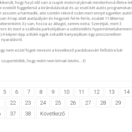
ikerült, hogy ha jó idő van a csajok motorral járnak mindenhová illetve let
e ezektől függetlenül a kirándulásokat és az eseti két autós programokat 
mmár asszem a harmadik, ami szintén rekord szám mert ennyit egyetlen autó
 4 nap alatt autópályán és hegynek fel-le-fel-le, ezalatt 11.6liternyi
éterenként. Ez van, hozza az átlagot, semmi extra. Szeretjük, mert 3
ors és mert a szálloda parkolójában a soktízmilliós hypernémetübermen
t. :) A képen épp a Bükk egyik sokadik kanyarjában egy pisiszünetben
 nyaralásról.
, hogy nem ezzel fogok nevezni a következő parádsasvári felfutóra bár
 szupertédéik, hogy miért nem bírnak letolni... :D
5
6
7
8
9
10
11
12
13
14
1
22
23
24
25
26
27
28
29
6
37
38
Következő