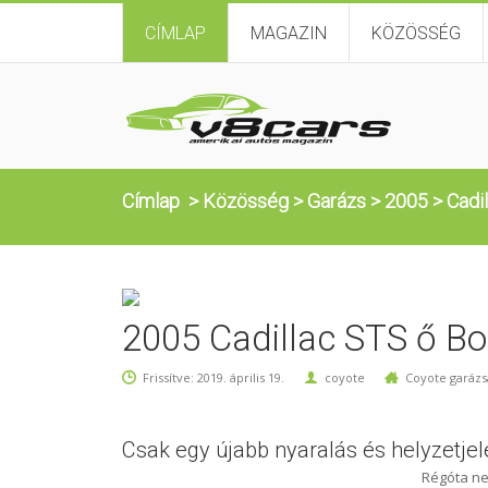
CÍMLAP
MAGAZIN
KÖZÖSSÉG
Címlap
>
Közösség
>
Garázs
>
2005
>
Cadi
2005 Cadillac STS ő Bo
Frissítve: 2019. április 19.
coyote
Coyote garázs
Csak egy újabb nyaralás és helyzetjel
Régóta ne