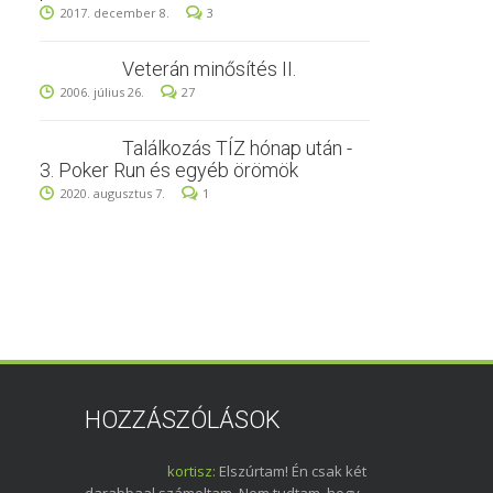
2017. december 8.
3
Veterán minősítés II.
2006. július 26.
27
Találkozás TÍZ hónap után -
3. Poker Run és egyéb örömök
2020. augusztus 7.
1
HOZZÁSZÓLÁSOK
kortisz:
Elszúrtam! Én csak két