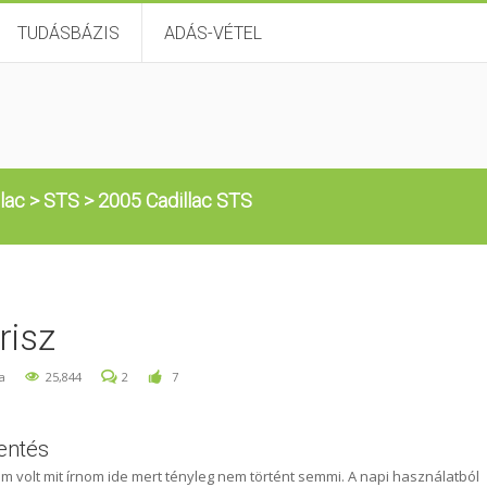
TUDÁSBÁZIS
ADÁS-VÉTEL
llac
>
STS
>
2005 Cadillac STS
risz
a
25,844
2
7
entés
m volt mit írnom ide mert tényleg nem történt semmi. A napi használatból