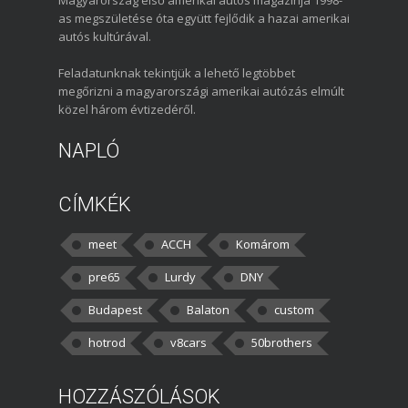
as megszületése óta együtt fejlődik a hazai amerikai
autós kultúrával.
Feladatunknak tekintjük a lehető legtöbbet
megőrizni a magyarországi amerikai autózás elmúlt
közel három évtizedéről.
NAPLÓ
CÍMKÉK
meet
ACCH
Komárom
pre65
Lurdy
DNY
Budapest
Balaton
custom
hotrod
v8cars
50brothers
HOZZÁSZÓLÁSOK