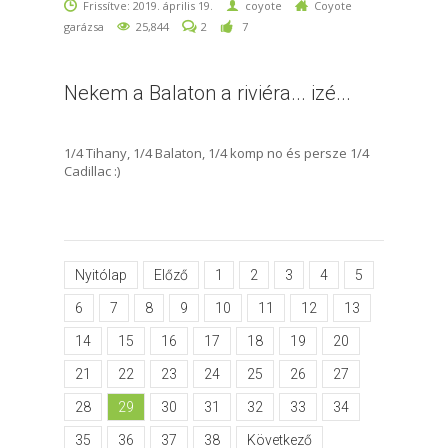
Frissítve: 2019. április 19.
coyote
Coyote
garázsa
25,844
2
7
Nekem a Balaton a riviéra... izé...
1/4 Tihany, 1/4 Balaton, 1/4 komp no és persze 1/4
Cadillac :)
Nyitólap
Előző
1
2
3
4
5
6
7
8
9
10
11
12
13
14
15
16
17
18
19
20
21
22
23
24
25
26
27
28
29
30
31
32
33
34
35
36
37
38
Következő