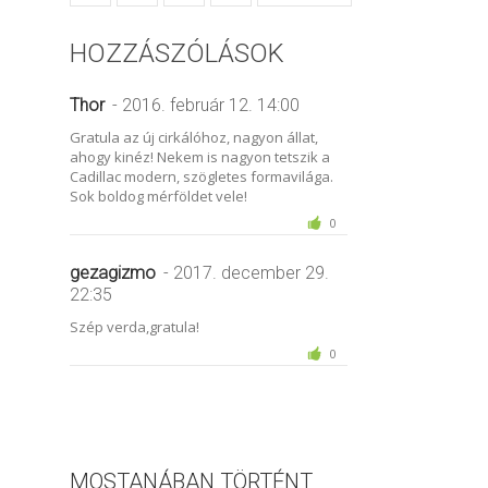
HOZZÁSZÓLÁSOK
Thor
- 2016. február 12. 14:00
Gratula az új cirkálóhoz, nagyon állat,
ahogy kinéz! Nekem is nagyon tetszik a
Cadillac modern, szögletes formavilága.
Sok boldog mérföldet vele!
0
gezagizmo
- 2017. december 29.
22:35
Szép verda,gratula!
0
MOSTANÁBAN TÖRTÉNT