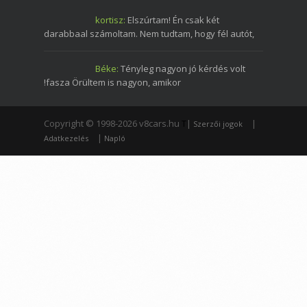
kortisz:
Elszúrtam! Én csak két
darabbaal számoltam. Nem tudtam, hogy fél autót,
Béke:
Tényleg nagyon jó kérdés volt
!fasza Örültem is nagyon, amikor
Copyright © 1998-2026 v8cars.hu
T
|
|
Szerzői jogok
|
Adatkezelés
Napló