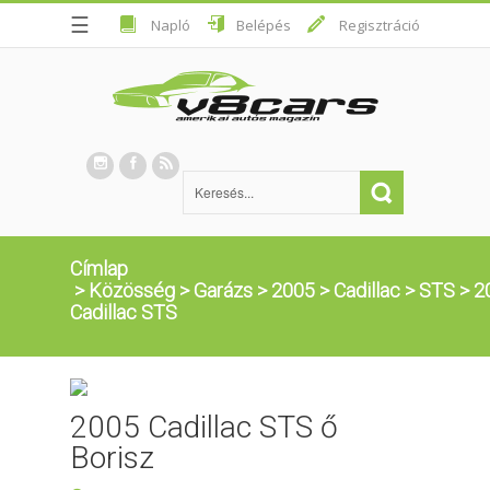
☰
Napló
Belépés
Regisztráció
Címlap
>
Közösség
>
Garázs
>
2005
>
Cadillac
>
STS
>
2
Cadillac STS
2005 Cadillac STS ő
Borisz