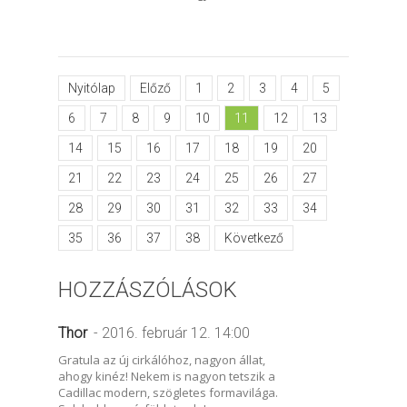
Nyitólap
Előző
1
2
3
4
5
6
7
8
9
10
11
12
13
14
15
16
17
18
19
20
21
22
23
24
25
26
27
28
29
30
31
32
33
34
35
36
37
38
Következő
HOZZÁSZÓLÁSOK
Thor
- 2016. február 12. 14:00
Gratula az új cirkálóhoz, nagyon állat,
ahogy kinéz! Nekem is nagyon tetszik a
Cadillac modern, szögletes formavilága.