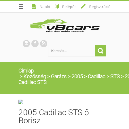
☰
Napló
Belépés
Regisztráció
Címlap
>
Közösség
>
Garázs
>
2005
>
Cadillac
>
STS
>
2
Cadillac STS
2005 Cadillac STS ő
Borisz