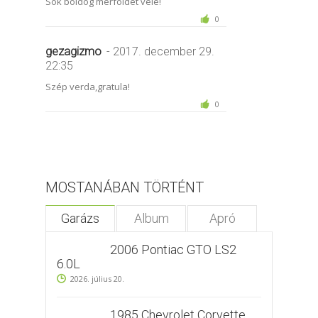
Sok boldog mérföldet vele!
0
gezagizmo
- 2017. december 29.
22:35
Szép verda,gratula!
0
MOSTANÁBAN TÖRTÉNT
Garázs
Album
Apró
2006 Pontiac GTO LS2
6.0L
2026. július 20.
1985 Chevrolet Corvette