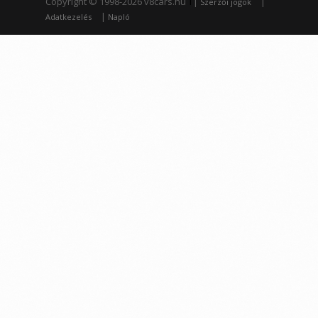
Copyright © 1998-2026 v8cars.hu
T
|
|
Szerzői jogok
|
Adatkezelés
Napló