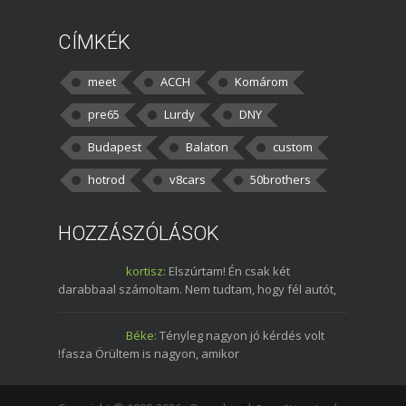
CÍMKÉK
meet
ACCH
Komárom
pre65
Lurdy
DNY
Budapest
Balaton
custom
hotrod
v8cars
50brothers
HOZZÁSZÓLÁSOK
kortisz:
Elszúrtam! Én csak két
darabbaal számoltam. Nem tudtam, hogy fél autót,
Béke:
Tényleg nagyon jó kérdés volt
!fasza Örültem is nagyon, amikor