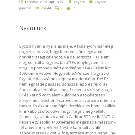
Frissítve: 2019. április 19.
coyote
Coyote
garázsa
25,844
2
7
Nyaralunk
Eljött a nyár, a nyaralás ideje. A kislányom már elég
nagy volt hozzá, hogy betervezzünk egy autós
horvátországi kalandot. Na de Borisszal? 11 alatt
meg sem áll a fogyasztása?! És tényleg nem állt
meg... A pontosan mért eredmény 11.4L/100km lett
1092km-re vetítve. Hogy sok-e? Persze, hogy sok!
Egy tádé passzáthoz képest mindenképp. De! Ez
nem egy tádé passzát. Borisszal az 5 és fél órás
úton csak azért álltam meg 1x mert a szükség nagy
úr és két nő volt velem különben a tökéletesen
kényelmes ülésben észrevétlenül szárazra ürítem a
tankot. És akkor sem fájós derékkal és háttal szállok
ki, inkább zsörtölődve, hogy megint meg kellett
állnom... Igazi utazó autó a Cadillac STS ez IN FACT. A
képen egy szolíd 1400méteres magaslatra másztunk
fel ahová helyenként 1-esbe kapcsolt a váltó...
szóval meredek volt. A fogyasztása itt? bruhaha... :))))