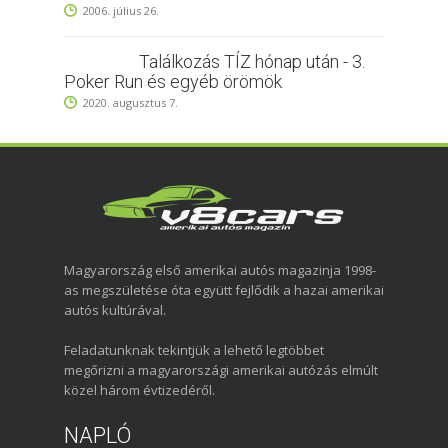
2006. július 26.
Találkozás TÍZ hónap után - 3.
Poker Run és egyéb örömök
2020. augusztus 7.
Magyarország első amerikai autós magazinja 1998-
as megszületése óta együtt fejlődik a hazai amerikai
autós kultúrával.
Feladatunknak tekintjük a lehető legtöbbet
megőrizni a magyarországi amerikai autózás elmúlt
közel három évtizedéről.
NAPLÓ