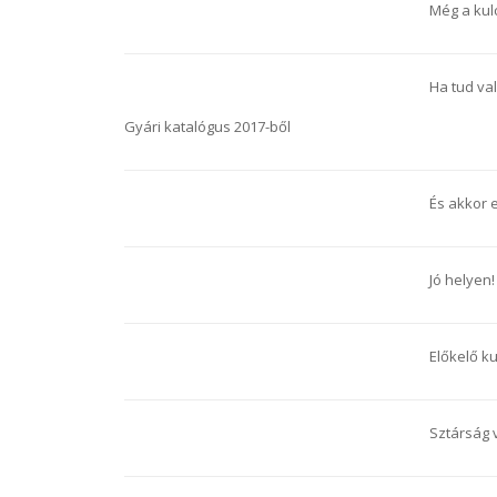
Még a kul
Ha tud vala
Gyári katalógus 2017-ből
És akkor e
Jó helyen
Előkelő ku
Sztárság v