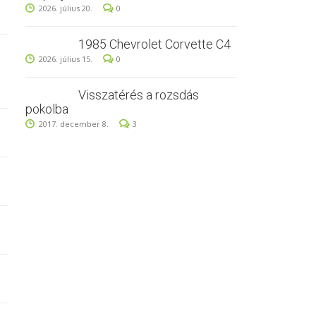
2026. július 20.
0
1985 Chevrolet Corvette C4
2026. július 15.
0
Visszatérés a rozsdás
pokolba
2017. december 8.
3