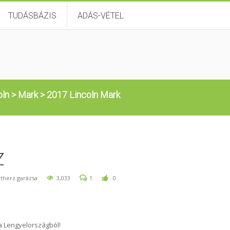
TUDÁSBÁZIS
ADÁS-VÉTEL
oln
>
Mark
>
2017 Lincoln Mark
Z
therz garázsa
3,033
1
0
a Lengyelországból!