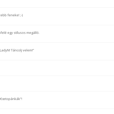
ebb feneke! ;-)
felé egy stílusos megálló.
adyN! Táncolj velem!”
â€œtopánkák”!