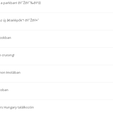
n a parkban! ðŸ˜ŽðŸ˜‰ðŸ‘Œ
az új â€œlépők”! ðŸ˜ŽðŸ¤˜
lpokban
 cruising!
mon Imolában
noban
ars Hungary találkozón