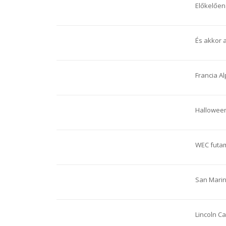
Előkelőe
És akkor 
Francia A
Halloween
WEC futa
San Mari
Lincoln C