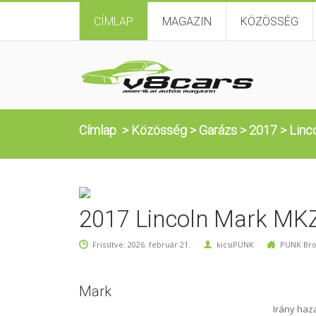
CÍMLAP
MAGAZIN
KÖZÖSSÉG
Címlap
>
Közösség
>
Garázs
>
2017
>
Linc
2017 Lincoln Mark MK
Frissítve: 2026. február 21.
kicsiPUNK
PUNK Bro
Mark
Irány haz