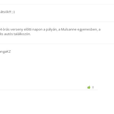
tsók!!! ;-)
4 órás verseny előtti napon a pályán, a Mulsanne egyenesben, a
lis autós találkozón.
MangaKZ
0