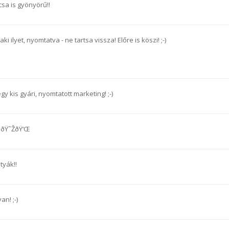
csa is gyönyörű!!
ki ilyet, nyomtatva - ne tartsa vissza! Előre is köszi! ;-)
gy kis gyári, nyomtatott marketing! ;-)
! ðŸ˜ŽðŸ‘Œ
tyák!!
an! ;-)