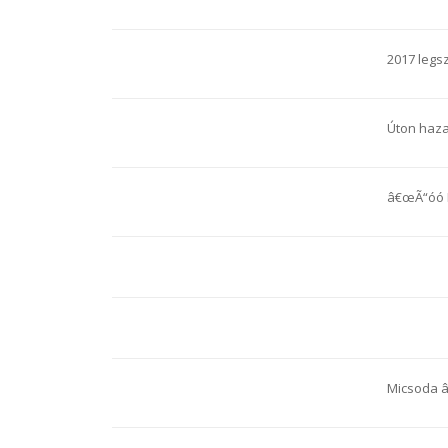
2017 legsz
Úton haza
â€œÃ“óó L
Micsoda 