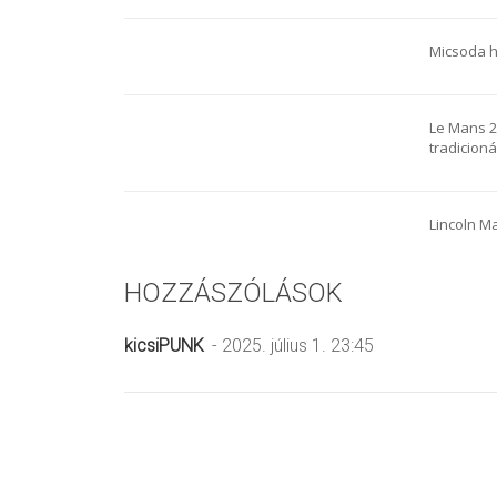
Micsoda há
Le Mans 2
tradicioná
Lincoln 
HOZZÁSZÓLÁSOK
kicsiPUNK
- 2025. július 1. 23:45