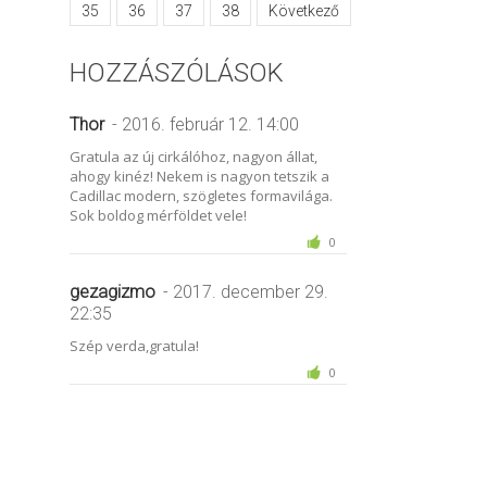
35
36
37
38
Következő
HOZZÁSZÓLÁSOK
Thor
- 2016. február 12. 14:00
Gratula az új cirkálóhoz, nagyon állat,
ahogy kinéz! Nekem is nagyon tetszik a
Cadillac modern, szögletes formavilága.
Sok boldog mérföldet vele!
0
gezagizmo
- 2017. december 29.
22:35
Szép verda,gratula!
0