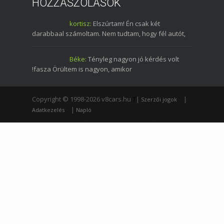
HOZZÁSZÓLÁSOK
kortisz:
Elszúrtam! Én csak két
darabbaal számoltam. Nem tudtam, hogy fél autót,
Béke:
Tényleg nagyon jó kérdés volt
!fasza Örültem is nagyon, amikor
Copyright © 1998-2026 v8cars.hu
T
|
|
Szerzői jogok
|
Adatkezelés
Napló