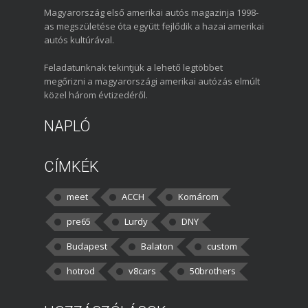
Magyarország első amerikai autós magazinja 1998-
as megszületése óta együtt fejlődik a hazai amerikai
autós kultúrával.
Feladatunknak tekintjük a lehető legtöbbet
megőrizni a magyarországi amerikai autózás elmúlt
közel három évtizedéről.
NAPLÓ
CÍMKÉK
meet
ACCH
Komárom
pre65
Lurdy
DNY
Budapest
Balaton
custom
hotrod
v8cars
50brothers