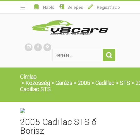
☰
Napló
Belépés
Regisztráció
Címlap
>
Közösség
>
Garázs
>
2005
>
Cadillac
>
STS
>
2
Cadillac STS
2005 Cadillac STS ő
Borisz