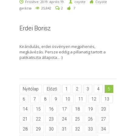
Frissítve: 2019. április 19.
coyote
Coyote
garázsa
25,842
2
7
Erdei Borisz
Kirándulás, erdei ösvényen megpihenés,
megkávézás. Persze eddig a pillanatig tartott a
patikatiszta állapota... :)
Nyitólap
Előző
1
2
3
4
5
6
7
8
9
10
11
12
13
14
15
16
17
18
19
20
21
22
23
24
25
26
27
28
29
30
31
32
33
34