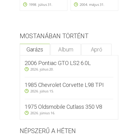
Dunaú
1998. július 31.
2004. május 31.
2009
MOSTANÁBAN TÖRTÉNT
Garázs
Album
Apró
2006 Pontiac GTO LS2 6.0L
2026. július 20.
1985 Chevrolet Corvette L98 TPI
2026. július 15.
1975 Oldsmobile Cutlass 350 V8
2026. június 16.
NÉPSZERŰ A HÉTEN