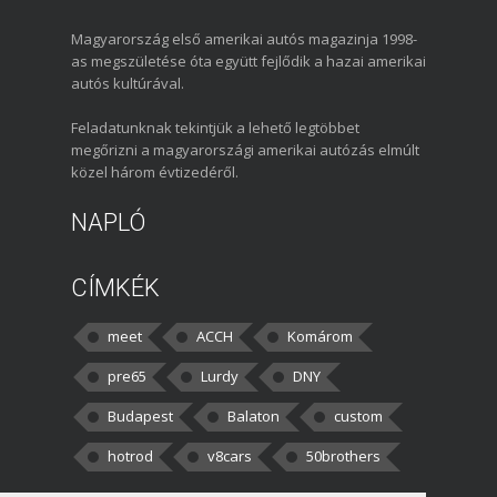
Magyarország első amerikai autós magazinja 1998-
as megszületése óta együtt fejlődik a hazai amerikai
autós kultúrával.
Feladatunknak tekintjük a lehető legtöbbet
megőrizni a magyarországi amerikai autózás elmúlt
közel három évtizedéről.
NAPLÓ
CÍMKÉK
meet
ACCH
Komárom
pre65
Lurdy
DNY
Budapest
Balaton
custom
hotrod
v8cars
50brothers