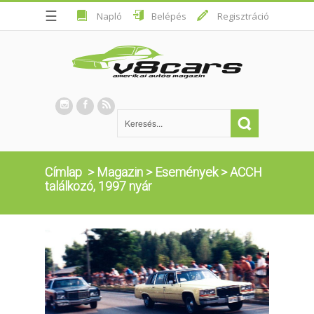
☰
Napló
Belépés
Regisztráció
Címlap
>
Magazin
>
Események
>
ACCH
találkozó, 1997 nyár