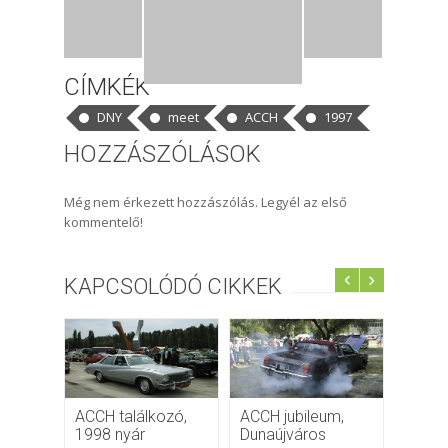
CÍMKÉK
DNY
meet
ACCH
1997
HOZZÁSZÓLÁSOK
Még nem érkezett hozzászólás. Legyél az első
kommentelő!
KAPCSOLÓDÓ CIKKEK
ACCH találkozó,
ACCH jubileum,
15. A
1998 nyár
Dunaújváros
Találk