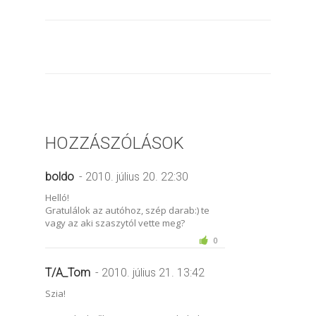
HOZZÁSZÓLÁSOK
boldo
- 2010. július 20. 22:30
Helló!
Gratulálok az autóhoz, szép darab:) te
vagy az aki szaszytól vette meg?
0
T/A_Tom
- 2010. július 21. 13:42
Szia!