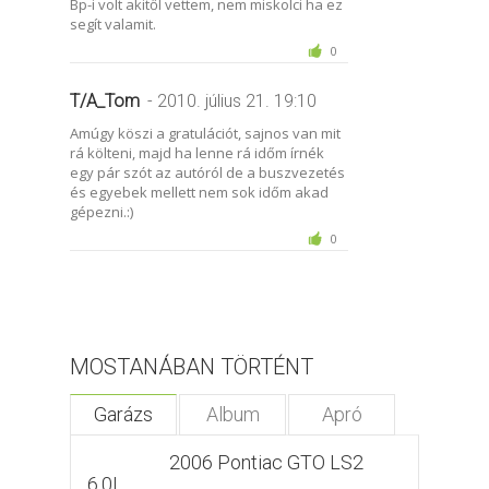
Bp-i volt akitől vettem, nem miskolci ha ez
segít valamit.
0
T/A_Tom
- 2010. július 21. 19:10
Amúgy köszi a gratulációt, sajnos van mit
rá költeni, majd ha lenne rá időm írnék
egy pár szót az autóról de a buszvezetés
és egyebek mellett nem sok időm akad
gépezni.:)
0
MOSTANÁBAN TÖRTÉNT
Garázs
Album
Apró
2006 Pontiac GTO LS2
6.0L