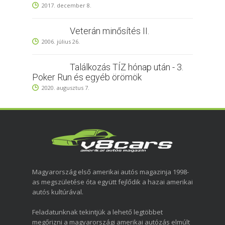
2017. december 8.
Veterán minősítés II.
2006. július 26.
Találkozás TÍZ hónap után - 3.
Poker Run és egyéb örömök
2020. augusztus 7.
Magyarország első amerikai autós magazinja 1998-
as megszületése óta együtt fejlődik a hazai amerikai
autós kultúrával.
Feladatunknak tekintjük a lehető legtöbbet
megőrizni a magyarországi amerikai autózás elmúlt