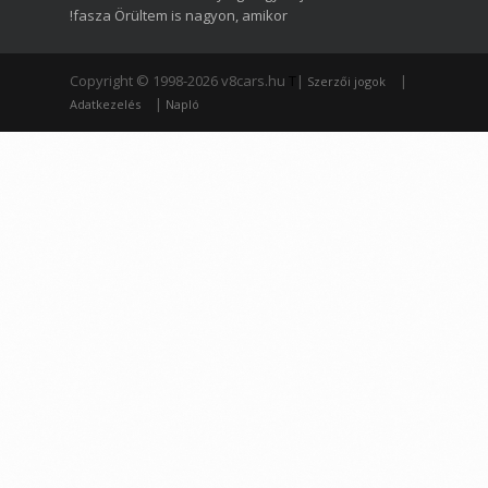
!fasza Örültem is nagyon, amikor
Copyright © 1998-2026 v8cars.hu
T
|
|
Szerzői jogok
|
Adatkezelés
Napló