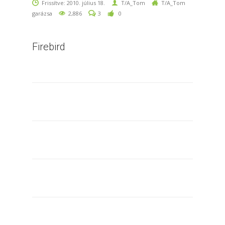
Frissítve: 2010. július 18.
T/A_Tom
T/A_Tom
garázsa
2,886
3
0
Firebird