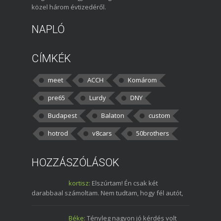
közel három évtizedéről.
NAPLÓ
CÍMKÉK
meet
ACCH
Komárom
pre65
Lurdy
DNY
Budapest
Balaton
custom
hotrod
v8cars
50brothers
HOZZÁSZÓLÁSOK
kortisz:
Elszúrtam! Én csak két
darabbaal számoltam. Nem tudtam, hogy fél autót,
Béke:
Tényleg nagyon jó kérdés volt