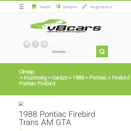
☰
Napló
Belépés
Regisztráció
Címlap
>
Közösség
>
Garázs
>
1988
>
Pontiac
>
Firebird
Pontiac Firebird
1988 Pontiac Firebird
Trans AM GTA