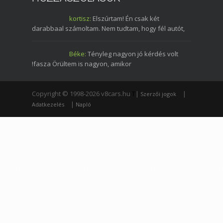
kortisz:
Elszúrtam! Én csak két
darabbaal számoltam. Nem tudtam, hogy fél autót,
Béke:
Tényleg nagyon jó kérdés volt
!fasza Örültem is nagyon, amikor
Copyright © 1998-2026 v8cars.hu
T
|
|
Szerzői jogok
|
Adatkezelés
Napló