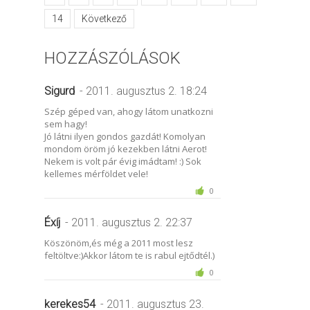
14
Következő
HOZZÁSZÓLÁSOK
Sigurd
- 2011. augusztus 2. 18:24
Szép géped van, ahogy látom unatkozni
sem hagy!
Jó látni ilyen gondos gazdát! Komolyan
mondom öröm jó kezekben látni Aerot!
Nekem is volt pár évig imádtam! :) Sok
kellemes mérföldet vele!
0
Éxíj
- 2011. augusztus 2. 22:37
Köszönöm,és még a 2011 most lesz
feltöltve:)Akkor látom te is rabul ejtődtél.)
0
kerekes54
- 2011. augusztus 23.