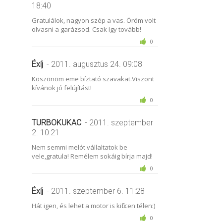
18:40
Gratulálok, nagyon szép a vas. Öröm volt
olvasni a garázsod. Csak így tovább!
0
Éxíj
- 2011. augusztus 24. 09:08
Köszönöm eme bíztató szavakat.Viszont
kívánok jó felújítást!
0
TURBOKUKAC
- 2011. szeptember
2. 10:21
Nem semmi melót vállaltatok be
vele,gratula! Remélem sokáig bírja majd!
0
Éxíj
- 2011. szeptember 6. 11:28
Hát igen, és lehet a motor is kificcen télen:)
0