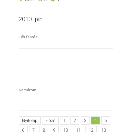
2010. pihi
Téli festés
Komárom
Nyitólap
Előző
1
2
3
4
5
6
7
8
9
10
11
12
13