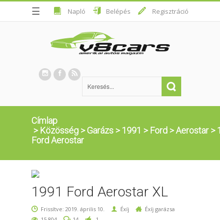
☰
Napló
Belépés
Regisztráció
Címlap
>
Közösség
>
Garázs
>
1991
>
Ford
>
Aerostar
>
Ford Aerostar
1991 Ford Aerostar XL
Frissítve: 2019. április 10.
Éxíj
Éxíj garázsa
15,804
14
1