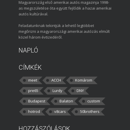
Magyarország első amerikai autós magazinja 1998-
as megszületése óta együtt fejlődik a hazai amerikai
autós kultúrával.
Feladatunknak tekintjük a lehető legtöbbet
megőrizni a magyarországi amerikai autózás elmúlt
közel három évtizedéről.
NAPLÓ
CÍMKÉK
meet
ACCH
Komárom
pre65
Lurdy
DNY
Budapest
Balaton
custom
hotrod
v8cars
50brothers
HOZZÁSZÓLÁSOK