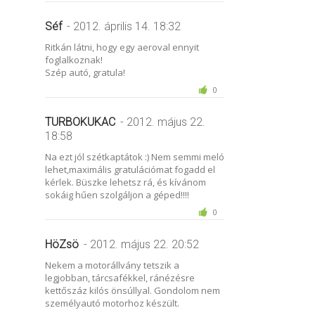
Séf
- 2012. április 14. 18:32
Ritkán látni, hogy egy aeroval ennyit
foglalkoznak!
Szép autó, gratula!
0
TURBOKUKAC
- 2012. május 22.
18:58
Na ezt jól szétkaptátok :) Nem semmi meló
lehet,maximális gratulációmat fogadd el
kérlek. Büszke lehetsz rá, és kívánom
sokáig hűen szolgáljon a géped!!!!
0
HöZsö
- 2012. május 22. 20:52
Nekem a motorállvány tetszik a
legjobban, tárcsafékkel, ránézésre
kettőszáz kilós önsúllyal. Gondolom nem
személyautó motorhoz készült.