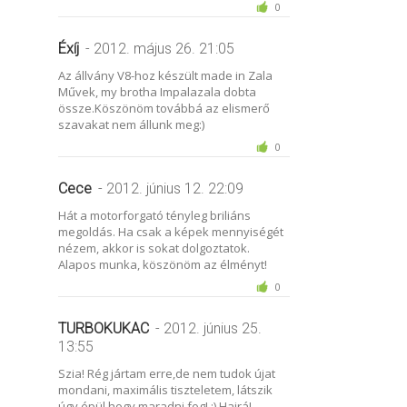
0
Éxíj
- 2012. május 26. 21:05
Az állvány V8-hoz készült made in Zala
Művek, my brotha Impalazala dobta
össze.Köszönöm továbbá az elismerő
szavakat nem állunk meg:)
0
Cece
- 2012. június 12. 22:09
Hát a motorforgató tényleg briliáns
megoldás. Ha csak a képek mennyiségét
nézem, akkor is sokat dolgoztatok.
Alapos munka, köszönöm az élményt!
0
TURBOKUKAC
- 2012. június 25.
13:55
Szia! Rég jártam erre,de nem tudok újat
mondani, maximális tiszteletem, látszik
úgy épül hogy maradni fog! :) Hajrá!