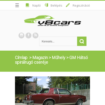
☰
Napló
Belépés
Regisztráció
Címlap
>
Magazin
>
Műhely
>
GM Hátsó
spirálrugó cseréje