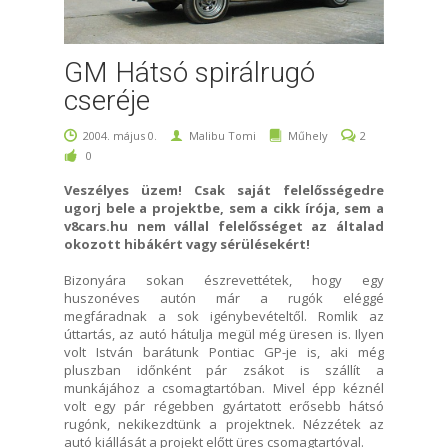
GM Hátsó spirálrugó
cseréje
2004. május 0.
Malibu Tomi
Műhely
2
0
Veszélyes üzem! Csak saját felelősségedre
ugorj bele a projektbe, sem a cikk írója, sem a
v8cars.hu nem vállal felelősséget az általad
okozott hibákért vagy sérülésekért!
Bizonyára sokan észrevettétek, hogy egy
huszonéves autón már a rugók eléggé
megfáradnak a sok igénybevételtől. Romlik az
úttartás, az autó hátulja megül még üresen is. Ilyen
volt István barátunk Pontiac GP-je is, aki még
pluszban időnként pár zsákot is szállít a
munkájához a csomagtartóban. Mivel épp kéznél
volt egy pár régebben gyártatott erősebb hátsó
rugónk, nekikezdtünk a projektnek. Nézzétek az
autó kiállását a projekt előtt üres csomagtartóval.