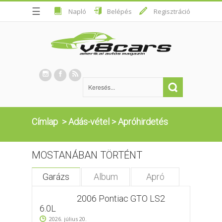
☰
Napló
Belépés
Regisztráció
Címlap
>
Adás-vétel
>
Apróhirdetés
MOSTANÁBAN TÖRTÉNT
Garázs
Album
Apró
2006 Pontiac GTO LS2
6.0L
2026. július 20.