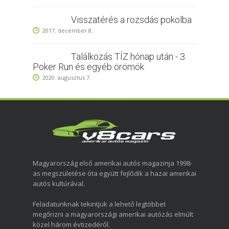
Visszatérés a rozsdás pokolba
2017. december 8.
Találkozás TÍZ hónap után - 3.
Poker Run és egyéb örömök
2020. augusztus 7.
Magyarország első amerikai autós magazinja 1998-
as megszületése óta együtt fejlődik a hazai amerikai
autós kultúrával.
Feladatunknak tekintjük a lehető legtöbbet
megőrizni a magyarországi amerikai autózás elmúlt
közel három évtizedéről.