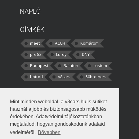
NAPLÓ
CÍMKÉK
meet
ACCH
Komárom
pre65
Lurdy
DNY
Budapest
Balaton
custom
hotrod
v8cars
50brothers
HOZZÁSZÓLÁSOK
Mint minden weboldal, a v8cars.hu is sütiket
kortisz:
Elszúrtam! Én csak két
használ a jobb és biztonságosabb működés
darabbaal számoltam. Nem tudtam, hogy fél autót,
érdekében. Adatvédelmi tájékoztatónkban
megtalálod, hogyan gondoskodunk adataid
Béke:
Tényleg nagyon jó kérdés volt
védelméről.
Bővebben
!fasza Örültem is nagyon, amikor