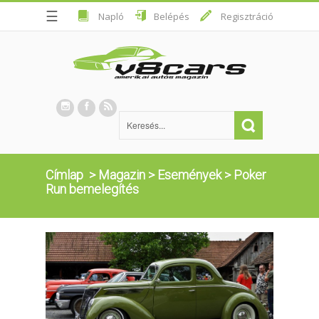
☰
Napló
Belépés
Regisztráció
Címlap
>
Magazin
>
Események
>
Poker
Run bemelegítés