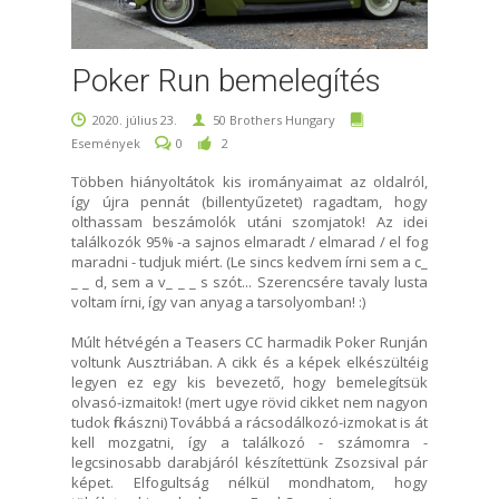
Poker Run bemelegítés
2020. július 23.
50 Brothers Hungary
Események
0
2
Többen hiányoltátok kis irományaimat az oldalról,
így újra pennát (billentyűzetet) ragadtam, hogy
olthassam beszámolók utáni szomjatok! Az idei
találkozók 95% -a sajnos elmaradt / elmarad / el fog
maradni - tudjuk miért. (Le sincs kedvem írni sem a c_
_ _ d, sem a v_ _ _ s szót... Szerencsére tavaly lusta
voltam írni, így van anyag a tarsolyomban! :)
Múlt hétvégén a Teasers CC harmadik Poker Runján
voltunk Ausztriában. A cikk és a képek elkészültéig
legyen ez egy kis bevezető, hogy bemelegítsük
olvasó-izmaitok! (mert ugye rövid cikket nem nagyon
tudok firkászni) Továbbá a rácsodálkozó-izmokat is át
kell mozgatni, így a találkozó - számomra -
legcsinosabb darabjáról készítettünk Zsozsival pár
képet. Elfogultság nélkül mondhatom, hogy