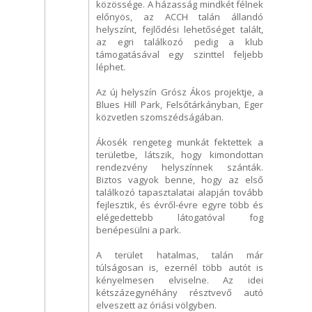
közössége. A házasság mindkét félnek
előnyös, az ACCH talán állandó
helyszínt, fejlődési lehetőséget talált,
az egri találkozó pedig a klub
támogatásával egy szinttel feljebb
léphet.
Az új helyszín Grósz Ákos projektje, a
Blues Hill Park, Felsőtárkányban, Eger
közvetlen szomszédságában.
Ákosék rengeteg munkát fektettek a
területbe, látszik, hogy kimondottan
rendezvény helyszínnek szánták.
Biztos vagyok benne, hogy az első
találkozó tapasztalatai alapján tovább
fejlesztik, és évről-évre egyre több és
elégedettebb látogatóval fog
benépesülni a park.
A terület hatalmas, talán már
túlságosan is, ezernél több autót is
kényelmesen elviselne. Az idei
kétszázegynéhány résztvevő autó
elveszett az óriási völgyben.