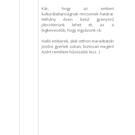
Kár, hogy az emberi
kulturálatlanságnak nincsenek határai.
Néhány éven belül gyönyörű
játszóterünk lehet itt, az a
legkevesebb, hogy vigyázunk rá.
Halló emberek, akik otthon maradtatok!
Jövőre gyertek sokan, biztosan megéri!
Azért remélem hűvösebb lesz. :)