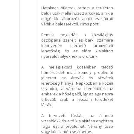
Hatalmas ötletnek tartom a területen
belüli utak mellé húzott árkokat, amik a
mögöttük táborozók autóit és sátrait
védik a balesetektől. Piros pont!
Remek megoldás a közvilágítás
oszlopaira szerelt és bárki számára
könnyedén elérhető áramvételi
lehetőség, és az előre kialakított
nyársaló helyeknek is örültünk.
A melegrekord közelében tetőző
hőmérséklet miatt komoly problémát
jelentett az árnyék és vízvételi
lehetőség hiánya. Napközben a közeli
strandra, a városba menekültek az
emberek a hőség elől, így az egy napra
érkezők csak a létszám töredékét
látták.
A tervezett fásítás, az állandó
vizesblokk és a tó kialakítása enyhíteni
fogja ezt a problémát. Néhány csap
vagy kút szintén segíthetne.