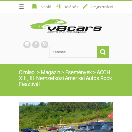
☰
Napló
Belépés
Regisztráció
Címlap
>
Magazin
>
Események
>
ACCH
XIII., III. Nemzetközi Amerikai Autós Rock
Fesztivál