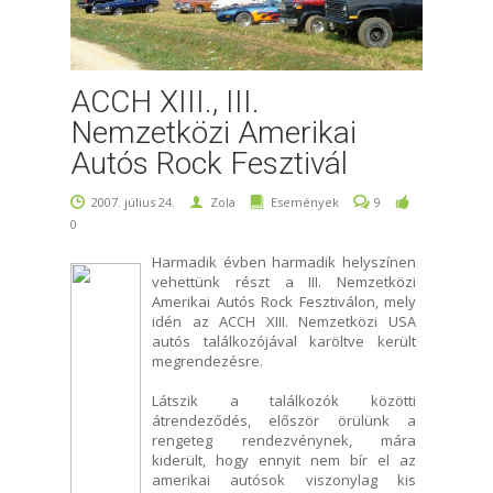
ACCH XIII., III.
Nemzetközi Amerikai
Autós Rock Fesztivál
2007. július 24.
Zola
Események
9
0
Harmadik évben harmadik helyszínen
vehettünk részt a III. Nemzetközi
Amerikai Autós Rock Fesztiválon, mely
idén az ACCH XIII. Nemzetközi USA
autós találkozójával karöltve került
megrendezésre.
Látszik a találkozók közötti
átrendeződés, először örülünk a
rengeteg rendezvénynek, mára
kiderült, hogy ennyit nem bír el az
amerikai autósok viszonylag kis