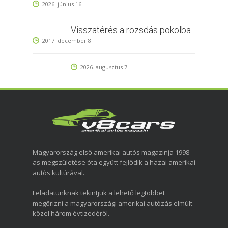
2026. június 16.
Visszatérés a rozsdás pokolba
2017. december 8.
2026. augusztus 7.
Magyarország első amerikai autós magazinja 1998-
as megszületése óta együtt fejlődik a hazai amerikai
autós kultúrával.
Feladatunknak tekintjük a lehető legtöbbet
megőrizni a magyarországi amerikai autózás elmúlt
közel három évtizedéről.