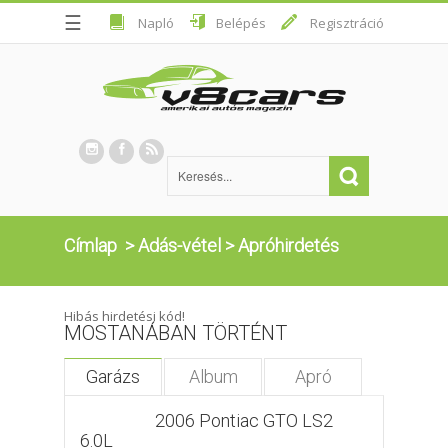
☰
Napló
Belépés
Regisztráció
Címlap
>
Adás-vétel
>
Apróhirdetés
Hibás hirdetési kód!
MOSTANÁBAN TÖRTÉNT
Garázs
Album
Apró
2006 Pontiac GTO LS2
6.0L