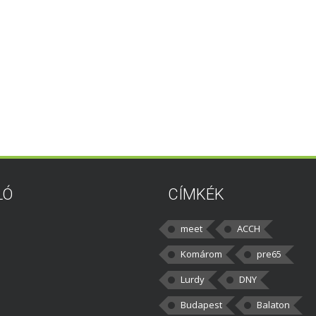
LÓ
CÍMKÉK
meet
ACCH
Komárom
pre65
Lurdy
DNY
Budapest
Balaton