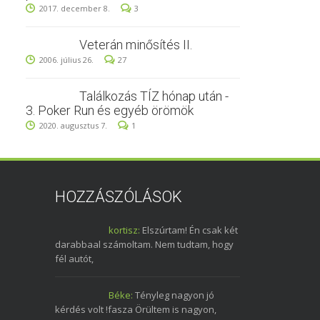
2017. december 8.
3
Veterán minősítés II.
2006. július 26.
27
Találkozás TÍZ hónap után -
3. Poker Run és egyéb örömök
2020. augusztus 7.
1
HOZZÁSZÓLÁSOK
kortisz:
Elszúrtam! Én csak két
darabbaal számoltam. Nem tudtam, hogy
fél autót,
Béke:
Tényleg nagyon jó
kérdés volt !fasza Örültem is nagyon,