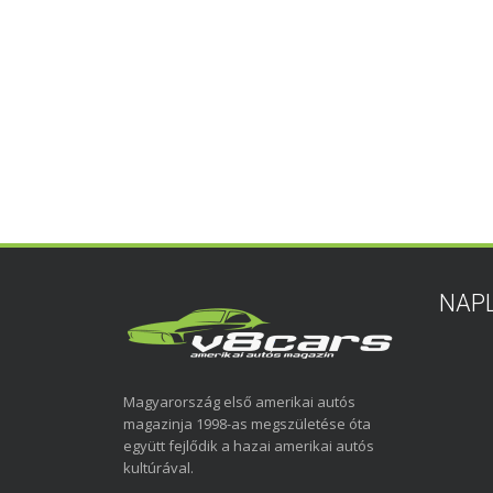
NAP
Magyarország első amerikai autós
magazinja 1998-as megszületése óta
együtt fejlődik a hazai amerikai autós
kultúrával.