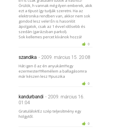
Én is csak gratulálni tudok a vashoz!
Örülök, h vannak még ilyen emberek, akik
ezt a típust így tudják szeretni. Ha az
elektronika rendben van, akkor nem sok
gondod lesz vele! Én is hasonlót
ápolgatok, csak az 1 évvel idősebb és
szedán (garázsban parkol).
Sok kellemes percet kívánok hozzá!
0
szandika
- 2009. március 15. 20:08
Hát igen ő az én anyukám!!!egy
ezermester!!!Remélem a ballagásomra
már készen lesz !!!puszika
0
kandurbandi
- 2009. március 16.
01:04
Gratulálok!Ez szép teljesítmény egy
hölgytől.
0