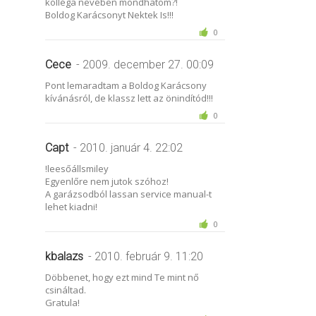
kolléga nevében mondhatom?!
Boldog Karácsonyt Nektek Is!!!
0
Cece
- 2009. december 27. 00:09
Pont lemaradtam a Boldog Karácsony
kívánásról, de klassz lett az önindítód!!!
0
Capt
- 2010. január 4. 22:02
!leesőállsmiley
Egyenlőre nem jutok szóhoz!
A garázsodból lassan service manual-t
lehet kiadni!
0
kbalazs
- 2010. február 9. 11:20
Döbbenet, hogy ezt mind Te mint nő
csináltad.
Gratula!