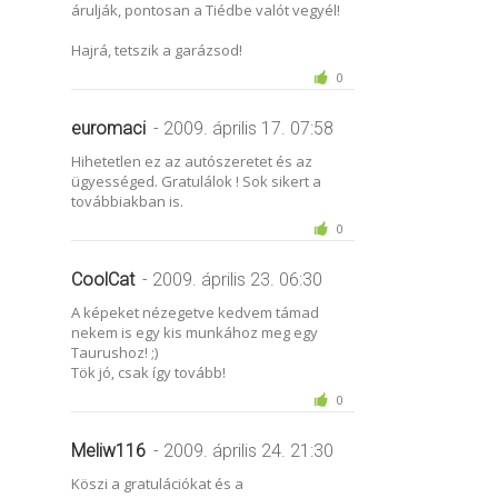
árulják, pontosan a Tiédbe valót vegyél!
Hajrá, tetszik a garázsod!
0
euromaci
- 2009. április 17. 07:58
Hihetetlen ez az autószeretet és az
ügyességed. Gratulálok ! Sok sikert a
továbbiakban is.
0
CoolCat
- 2009. április 23. 06:30
A képeket nézegetve kedvem támad
nekem is egy kis munkához meg egy
Taurushoz! ;)
Tök jó, csak így tovább!
0
Meliw116
- 2009. április 24. 21:30
Köszi a gratulációkat és a