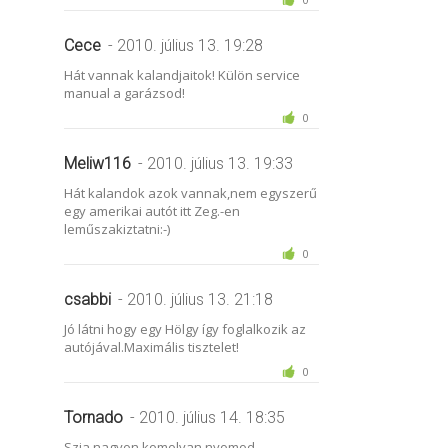
Cece
- 2010. július 13. 19:28
Hát vannak kalandjaitok! Külön service
manual a garázsod!
0
Meliw116
- 2010. július 13. 19:33
Hát kalandok azok vannak,nem egyszerű
egy amerikai autót itt Zeg.-en
leműszakiztatni:-)
0
csabbi
- 2010. július 13. 21:18
Jó látni hogy egy Hölgy így foglalkozik az
autójával.Maximális tisztelet!
0
Tornado
- 2010. július 14. 18:35
Szia nagyon komolyan nyomod,