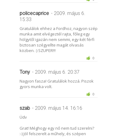
policecaprice
- 2009. május 6.
15:33
Gratulálok ehhez a Fordhoz, nagyon szép
munka amit elvégeztél rajta, főleg egy
hölgytől igazán nem semmi, egy-két férfi
biztosan szégyellte magát olvasás
közben. :) SZUPER!!!
0
Tony
- 2009. május 6. 20:37
Nagyon fasza! Gratulálok hozzá. Piszok
gyors munka volt.
0
szab
- 2009. május 14. 16:16
Üdv
Grat! Méghogy egy nő nem tud szerelni?
:-) Jól felszerelt a műhely, és szépen