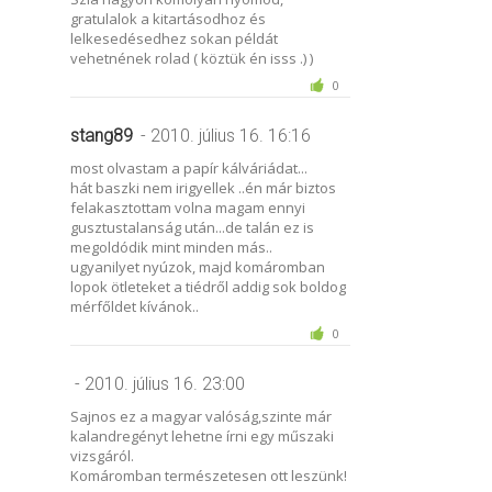
gratulalok a kitartásodhoz és
lelkesedésedhez sokan példát
vehetnének rolad ( köztük én isss .) )
0
stang89
- 2010. július 16. 16:16
most olvastam a papír kálváriádat...
hát baszki nem irigyellek ..én már biztos
felakasztottam volna magam ennyi
gusztustalanság után...de talán ez is
megoldódik mint minden más..
ugyanilyet nyúzok, majd komáromban
lopok ötleteket a tiédről addig sok boldog
mérfőldet kívánok..
0
- 2010. július 16. 23:00
Sajnos ez a magyar valóság,szinte már
kalandregényt lehetne írni egy műszaki
vizsgáról.
Komáromban természetesen ott leszünk!