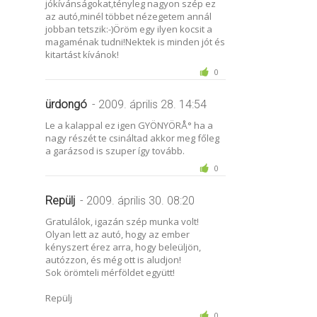
jókívánságokat,tényleg nagyon szép ez
az autó,minél többet nézegetem annál
jobban tetszik:-)Öröm egy ilyen kocsit a
magaménak tudni!Nektek is minden jót és
kitartást kívánok!
0
ürdongó
- 2009. április 28. 14:54
Le a kalappal ez igen GYÖNYÖRÅ° ha a
nagy részét te csináltad akkor meg főleg
a garázsod is szuper így tovább.
0
Repülj
- 2009. április 30. 08:20
Gratulálok, igazán szép munka volt!
Olyan lett az autó, hogy az ember
kényszert érez arra, hogy beleüljön,
autózzon, és még ott is aludjon!
Sok örömteli mérföldet együtt!
Repülj
0