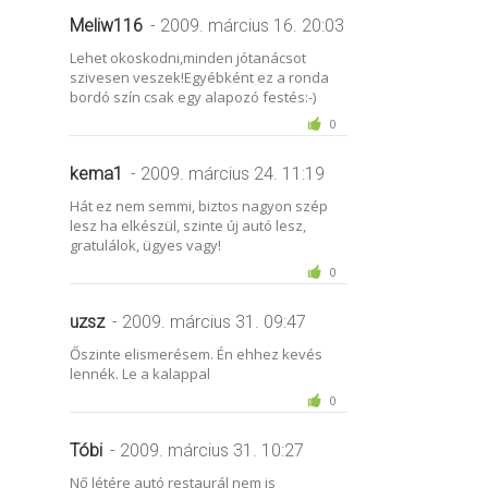
Meliw116
- 2009. március 16. 20:03
Lehet okoskodni,minden jótanácsot
szivesen veszek!Egyébként ez a ronda
bordó szín csak egy alapozó festés:-)
0
kema1
- 2009. március 24. 11:19
Hát ez nem semmi, biztos nagyon szép
lesz ha elkészül, szinte új autó lesz,
gratulálok, ügyes vagy!
0
uzsz
- 2009. március 31. 09:47
Őszinte elismerésem. Én ehhez kevés
lennék. Le a kalappal
0
Tóbi
- 2009. március 31. 10:27
Nő létére autó restaurál nem is