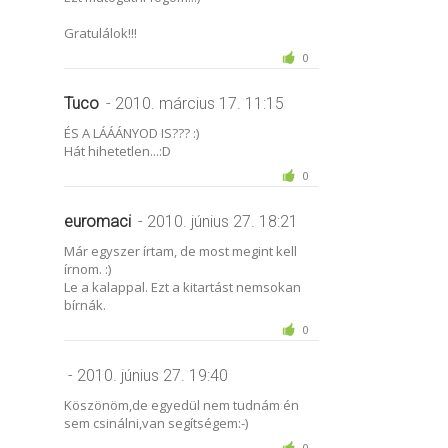
Gratulálok!!!
0
Tuco
- 2010. március 17. 11:15
ÉS A LÁÁÁNYOD IS??? :)
Hát hihetetlen...:D
0
euromaci
- 2010. június 27. 18:21
Már egyszer írtam, de most megint kell
írnom. :)
Le a kalappal. Ezt a kitartást nemsokan
bírnák.
0
- 2010. június 27. 19:40
Köszönöm,de egyedül nem tudnám én
sem csinálni,van segítségem:-)
0