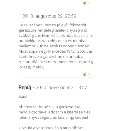
0
- 2010. augusztus 22. 22:59
Köszi szépen!Persze jó a jól felszerelt
garázs,de rengeteg találékonyságra is
szükség van.Nem vállalok más kocsit a mi
autóinkkal is van elég meló és munka
mellett örülük ha azok rendben vannak.
Most éppen egy Mercedes W124 260E van
szétdöntve a garázsban,de annak a
restaurálását itt nem kommentáljuk,pedig
jó nagy meló.-)
0
Repülj
- 2010. november 3. 18:57
Szia!
Ahányszor benézek a garázsodba,
mindig csodával adózom a kitartásért és
leleményességért, és kicsit irigykedem!
Gratula a verdához és a munkához!