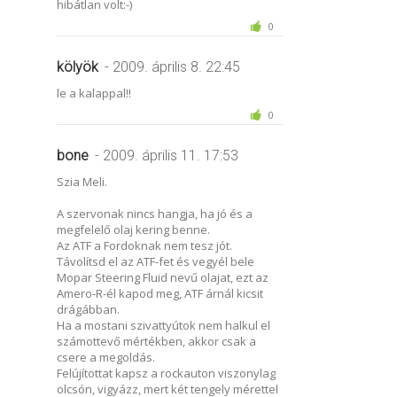
hibátlan volt:-)
0
kölyök
- 2009. április 8. 22:45
le a kalappal!!
0
bone
- 2009. április 11. 17:53
Szia Meli.
A szervonak nincs hangja, ha jó és a
megfelelő olaj kering benne.
Az ATF a Fordoknak nem tesz jót.
Távolítsd el az ATF-fet és vegyél bele
Mopar Steering Fluid nevű olajat, ezt az
Amero-R-él kapod meg, ATF árnál kicsit
drágábban.
Ha a mostani szivattyútok nem halkul el
számottevő mértékben, akkor csak a
csere a megoldás.
Felújítottat kapsz a rockauton viszonylag
olcsón, vigyázz, mert két tengely mérettel