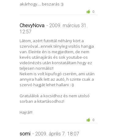
akárhogy.... beszarás :))
0
ChevyNova
- 2009. március 31.
12:57
Látom, azért futottál néhány kört a
szervóval...ennek tényleg visítós hangja
van. Eleinte én is megijedtem, de nem
kevés utánajárás és sok youtube-os
videónézés után konstatáltam hogy ez
teljesen normális!!
Nekem is volt kipufogó cserém, ami után
annyira halk lett az autó, h szinte csak a
szervó hagját lehet hallani :-))
Gratulálok a kocsidhoz és nem utolsó
sorban a kitartásodhoz!
Hajrá!!!
0
somi
- 2009. április 7. 18:07