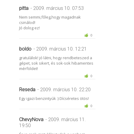
pitta
- 2009. március 10. 07:53
Nem semmi,főleg,hogy magadnak
csinálod!
Jó dolog ez!
0
boldo
- 2009. március 10. 12:21
gratulálok! jó látni, hogy rendbeteszed a
gépet, sok sikert, és sok-sok hibamentes
mérföldet!
0
Reseda
- 2009. március 10. 22:20
Egy igazi benzintyúk :) Dícséretes ötös!
0
ChevyNova
- 2009. március 11.
19:50