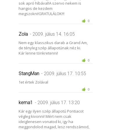
sok apró híbával!A szervo nekem is
hangos de kezdem
megszokni!GRATULÁLOK!!!
0
Zola
- 2009. július 14. 16:05
Nem egy klasszikus darab a Grand Am,
de tényleg szép állapotúnak néz ki.
Kár lenne tönkretenni!
0
StangMan
- 2009. július 17. 10:55
1et értek Zolával
0
kema1
- 2009. július 17. 13:20
Kár egy ilyen szép állapotú Pontiacot
végleg kivonni! Mért nem csak
ideiglenesen vonatod ki, igy ha
meggondolod magad, lesz rendszámod,