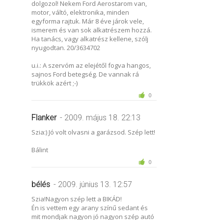
dolgozol! Nekem Ford Aerostarom van,
motor, váltó, elektronika, minden
egyforma rajtuk. Már 8 éve járok vele,
ismerem és van sok alkatrészem hozzá.
Ha tanács, vagy alkatrész kellene, szólj
nyugodtan. 20/3634702
u.i.: A szervóm az elejétől fogva hangos,
sajnos Ford betegség. De vannak rá
trükkök azért ;-)
0
Flanker
- 2009. május 18. 22:13
Szia:) Jó volt olvasni a garázsod. Szép lett!
Bálint
0
bélés
- 2009. június 13. 12:57
Szia!Nagyon szép lett a BIKÁD!
Én is vettem egy arany színű sedant és
mit mondjak nagyon jó nagyon szép autó