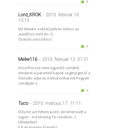
0
Lord_KROK
- 2010. február 10.
13:15
Nő létedre sokkal jobban értesz az
autókhoz mint én :O
Gratula a kocsihoz!
0
Meliw116
- 2010. február 12. 01:51
Köszi!Persze nem egyedűl csinálok
mindent a páromtól kapok segítséget.(ő a
fotós)és adja az instrukciókat mit hogyan
csináljak!:-)
0
Tuco
- 2010. március 17. 11:11
Először azt hittem poén, de lehervadt a
vigyor - ezt tényleg Te csinálod...:)
Hihetetlen!
Ezt mutogatni fogom!!:)