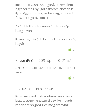
Imádom olvasni ezt a garázst, remélem,
egyszer még nyugdíjaskorom előtt én is
ilyen ügyes leszek, és lesz egy klasszul
felszerelt garázsom :))
Az újabb Fordok szervójának is szép
hangja van :)
Remélem, mielőbb láthatjuk az autócskát,
hajrá!
0
FirebirdV8
- 2009. április 8. 21:57
Szia! Gratulálok az autóhoz. További sok
sikert.
0
- 2009. április 8. 22:06
Köszi mindenkinek a jótanácsokat és a
bíztatást,nem egyszerű egy ilyen autót
rendbe tenni,pedig ez még aránylag