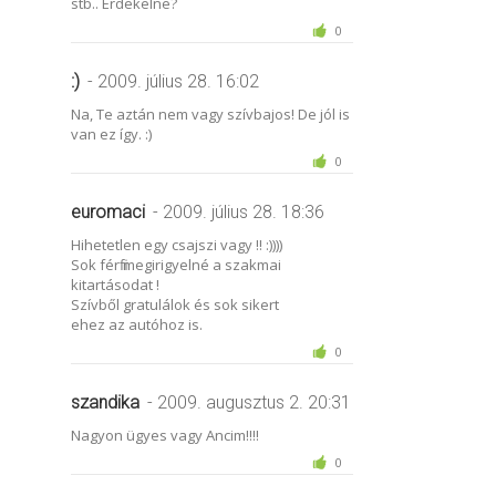
stb.. Érdekelne?
0
:)
- 2009. július 28. 16:02
Na, Te aztán nem vagy szívbajos! De jól is
van ez így. :)
0
euromaci
- 2009. július 28. 18:36
Hihetetlen egy csajszi vagy !! :))))
Sok férfi megirigyelné a szakmai
kitartásodat !
Szívből gratulálok és sok sikert
ehez az autóhoz is.
0
szandika
- 2009. augusztus 2. 20:31
Nagyon ügyes vagy Ancim!!!!
0