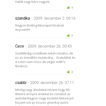
Haláli vagy kész vagyok.
0
szandika
- 2009. december 2. 09:16
Nagyon Boldog Névnapot Kívánok
Anyucim!!!!
0
Cece
- 2009. december 26. 00:43
Szia!Mindig csodáltam miket csinálsz, de
ez az önindítós mutatvány... Gratulálok és
a sztori sem rossz-de végül: indít?:)
!kíváncsi
0
csabbi
- 2009. december 26. 07:11
Mindig nagy ámulattal nézem hogy Nő
létedre ennyire érdekel és csinálod az
autódat.Nagyon nagy tisztelet Neked,azt
hiszem ezt az összes amerikai autós