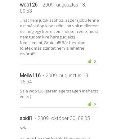
wdb126
- 2009. augusztus 13.
09:53
...hát nem jutok szóhoz, aszem jobb lenne
ezt másképp kibeszélni! ott volt mellettem
és még egy körre sem mentem vele, most
nem tudom kire haragudjak!;)
Nem semmi, Gratula!!! Bár bevallom
tőletek más szintet nem is lehetne
elvárni!!!
0
Meliw116
- 2009. augusztus 13.
16:54
Szia wdb126 ígérem egerszegen mehetsz
vele:-)
0
spidi1
- 2009. október 30. 08:05
szia
az autó hozzám került, lábon hozta a