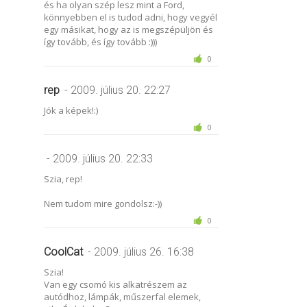
és ha olyan szép lesz mint a Ford,
könnyebben el is tudod adni, hogy vegyél
egy másikat, hogy az is megszépüljön és
így tovább, és így tovább :)))
0
rep
- 2009. július 20. 22:27
Jók a képek!:)
0
- 2009. július 20. 22:33
Szia, rep!
Nem tudom mire gondolsz:-))
0
CoolCat
- 2009. július 26. 16:38
Szia!
Van egy csomó kis alkatrészem az
autódhoz, lámpák, műszerfal elemek,