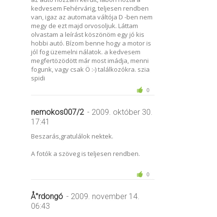
kedvesem Fehérvárig, teljesen rendben
van, igaz az automata váltója D -ben nem
megy de ezt majd orvosoljuk. Láttam
olvastam a leírást köszönöm egy jó kis
hobbi autó. Bízom benne hogy a motor is
jól fog üzemelni nálatok. a kedvesem
megfertözödött már most imádja, menni
fogunk, vagy csak Ö :-) találkozókra. szia
spidi
0
nemokos007/2
- 2009. október 30.
17:41
Beszarás,gratulálok nektek.
A fotók a szöveg is teljesen rendben.
0
Å°rdongó
- 2009. november 14.
06:43