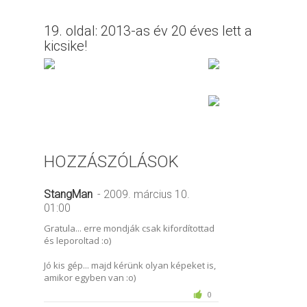
19. oldal: 2013-as év 20 éves lett a
kicsike!
HOZZÁSZÓLÁSOK
StangMan
- 2009. március 10.
01:00
Gratula... erre mondják csak kifordítottad
és leporoltad :o)
Jó kis gép... majd kérünk olyan képeket is,
amikor egyben van :o)
0