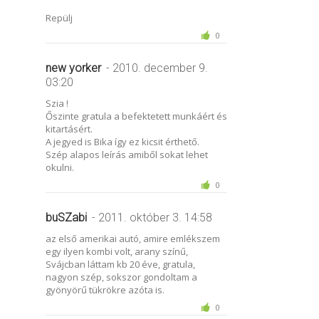
Repülj
0
new yorker
- 2010. december 9.
03:20
Szia !
Őszinte gratula a befektetett munkáért és
kitartásért.
A jegyed is Bika így ez kicsit érthető.
Szép alapos leírás amiből sokat lehet
okulni.
0
buSZabi
- 2011. október 3. 14:58
az első amerikai autó, amire emlékszem
egy ilyen kombi volt, arany színű,
Svájcban láttam kb 20 éve, gratula,
nagyon szép, sokszor gondoltam a
gyönyörű tükrökre azóta is.
0