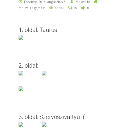
Frissítve: 2013. augusztus 5.
Meliw116
Meliw116 garázsa
45,540
69
0
1. oldal: Taurus
2. oldal:
3. oldal: Szervószivattyú:-(