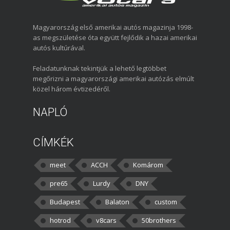
Magyarország első amerikai autós magazinja 1998-
as megszületése óta együtt fejlődik a hazai amerikai
autós kultúrával.
Feladatunknak tekintjük a lehető legtöbbet
megőrizni a magyarországi amerikai autózás elmúlt
közel három évtizedéről.
NAPLÓ
CÍMKÉK
meet
ACCH
Komárom
pre65
Lurdy
DNY
Budapest
Balaton
custom
hotrod
v8cars
50brothers