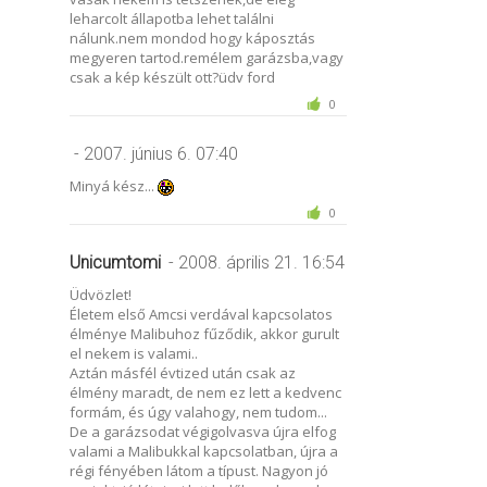
leharcolt állapotba lehet találni
nálunk.nem mondod hogy káposztás
megyeren tartod.remélem garázsba,vagy
csak a kép készült ott?üdv ford
0
- 2007. június 6. 07:40
Minyá kész...
0
Unicumtomi
- 2008. április 21. 16:54
Üdvözlet!
Életem első Amcsi verdával kapcsolatos
élménye Malibuhoz fűződik, akkor gurult
el nekem is valami..
Aztán másfél évtized után csak az
élmény maradt, de nem ez lett a kedvenc
formám, és úgy valahogy, nem tudom...
De a garázsodat végigolvasva újra elfog
valami a Malibukkal kapcsolatban, újra a
régi fényében látom a típust. Nagyon jó