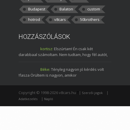
Budapest
Balaton
custom
hotrod
v8cars
50brothers
HOZZÁSZÓLÁSOK
kortisz:
Elszúrtam! Én csak két
darabbaal számoltam. Nem tudtam, hogy fél autót,
Béke:
Tényleg nagyon jó kérdés volt
!fasza Örültem is nagyon, amikor
Copyright © 1998-2026 v8cars.hu
T
|
|
Szerzői jogok
|
Adatkezelés
Napló