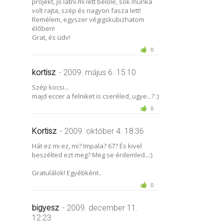
projekt, jó látni mi lett belőle, sok munka
volt rajta, szép és nagyon fasza lett!
Remélem, egyszer végigskubizhatom
élőben!
Grat, és üdv!
0
kortisz
- 2009. május 6. 15:10
Szép kocsi...
majd eccer a felniket is cseréled, ugye...? :)
0
Kortisz
- 2009. október 4. 18:36
Hát ez mi ez, mi? Impala? 67? És kivel
beszélted ezt meg? Meg se érdemled...:)
Gratulálok! Egyébként..
0
bigyesz
- 2009. december 11.
12:23