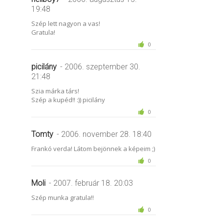
19:48
Szép lett nagyon a vas!
Gratula!
0
picilány
- 2006. szeptember 30.
21:48
Szia márka társ!
Szép a kupéd!! :)) picilány
0
Tomty
- 2006. november 28. 18:40
Frankó verda! Látom bejönnek a képeim ;)
0
Moli
- 2007. február 18. 20:03
Szép munka gratula!!
0