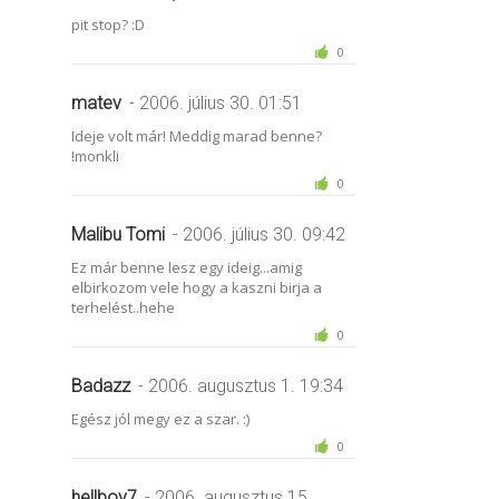
pit stop? :D
0
matev
- 2006. július 30. 01:51
Ideje volt már! Meddig marad benne?
!monkli
0
Malibu Tomi
- 2006. július 30. 09:42
Ez már benne lesz egy ideig...amig
elbirkozom vele hogy a kaszni birja a
terhelést..hehe
0
Badazz
- 2006. augusztus 1. 19:34
Egész jól megy ez a szar. :)
0
hellboy7
- 2006. augusztus 15.