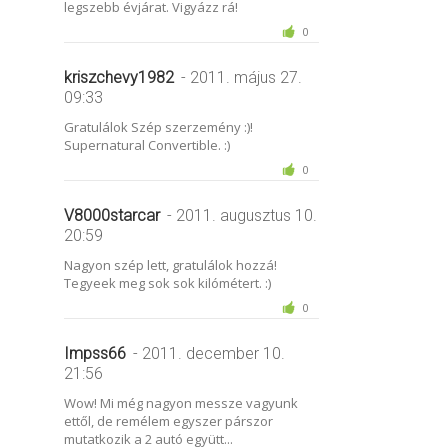
legszebb évjárat. Vigyázz rá!
0
kriszchevy1982
- 2011. május 27.
09:33
Gratulálok Szép szerzemény :)!
Supernatural Convertible. :)
0
V8000starcar
- 2011. augusztus 10.
20:59
Nagyon szép lett, gratulálok hozzá!
Tegyeek meg sok sok kilómétert. :)
0
Impss66
- 2011. december 10.
21:56
Wow! Mi még nagyon messze vagyunk
ettől, de remélem egyszer párszor
mutatkozik a 2 autó együtt...