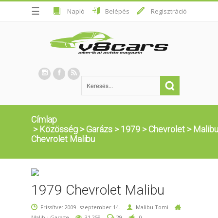
☰
Napló
Belépés
Regisztráció
Címlap
>
Közösség
>
Garázs
>
1979
>
Chevrolet
>
Malib
Chevrolet Malibu
1979 Chevrolet Malibu
Frissítve: 2009. szeptember 14.
Malibu Tomi
Malibu Garage
31,259
29
0