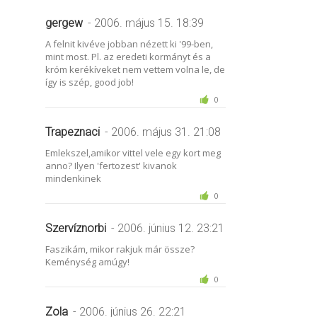
gergew
- 2006. május 15. 18:39
A felnit kivéve jobban nézett ki '99-ben,
mint most. Pl. az eredeti kormányt és a
króm kerékíveket nem vettem volna le, de
így is szép, good job!
0
Trapeznaci
- 2006. május 31. 21:08
Emlekszel,amikor vittel vele egy kort meg
anno? Ilyen 'fertozest' kivanok
mindenkinek
0
Szervíznorbi
- 2006. június 12. 23:21
Faszikám, mikor rakjuk már össze?
Keménység amúgy!
0
Zola
- 2006. június 26. 22:21