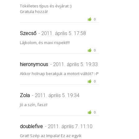
Tökéletes típus és évjárat :)
Gratula hozzá!
0
Szecső
- 2011. április 5. 17:58
Lájkolom, és maxi rispekt!!!
0
hieronymous
- 2011. április 5. 19:33
Akkor holnap berakjuk a motort-váltót? :-P
0
Zola
- 2011. április 5. 19:34
Jó a szín, faszi!
0
doublefive
- 2011. április 7. 11:10
Grat! Szép az Impala! Ez az egyik