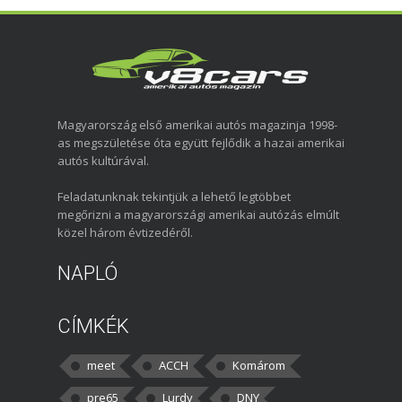
Magyarország első amerikai autós magazinja 1998-
as megszületése óta együtt fejlődik a hazai amerikai
autós kultúrával.
Feladatunknak tekintjük a lehető legtöbbet
megőrizni a magyarországi amerikai autózás elmúlt
közel három évtizedéről.
NAPLÓ
CÍMKÉK
meet
ACCH
Komárom
pre65
Lurdy
DNY