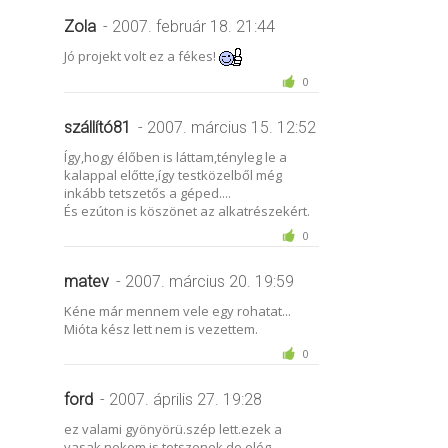
Zola
- 2007. február 18. 21:44
Jó projekt volt ez a fékes!
0
szállító81
- 2007. március 15. 12:52
Így,hogy élőben is láttam,tényleg le a
kalappal előtte,így testközelből még
inkább tetszetős a géped....
És ezúton is köszönet az alkatrészekért.
0
matev
- 2007. március 20. 19:59
Kéne már mennem vele egy rohatat...
Mióta kész lett nem is vezettem.
0
ford
- 2007. április 27. 19:28
ez valami gyönyörü.szép lett.ezek a
vasak nekem is tetszenek,de elég