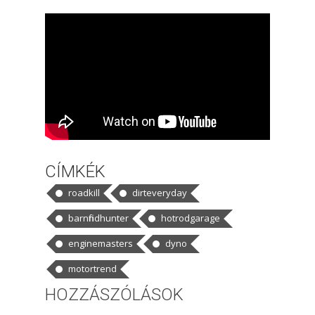
CÍMKÉK
roadkill
dirteveryday
barnfindhunter
hotrodgarage
enginemasters
dyno
motortrend
HOZZÁSZÓLÁSOK