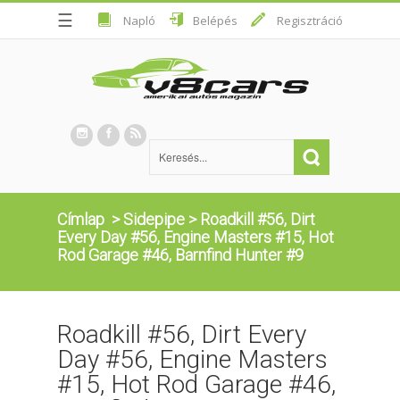
☰
Napló
Belépés
Regisztráció
Címlap
>
Sidepipe
>
Roadkill #56, Dirt
Every Day #56, Engine Masters #15, Hot
Rod Garage #46, Barnfind Hunter #9
Roadkill #56, Dirt Every
Day #56, Engine Masters
#15, Hot Rod Garage #46,