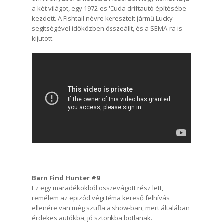
a két világot, egy 1972-es 'Cuda driftautó építésébe
kezdett. A Fishtail névre keresztelt jármű Lucky
segítségével időközben összeállt, és a SEMA-ra is
kijutott.
Barn Find Hunter #9
Ez egy maradékokból összevágott rész lett,
remélem az epizód végi téma kereső felhívás
ellenére van még szufla a show-ban, mert általában
érdekes autókba, jó sztorikba botlanak.