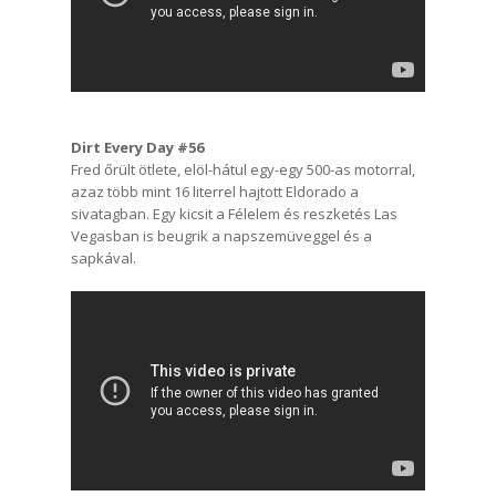
Dirt Every Day #56
Fred őrült ötlete, elöl-hátul egy-egy 500-as motorral,
azaz több mint 16 literrel hajtott Eldorado a
sivatagban. Egy kicsit a Félelem és reszketés Las
Vegasban is beugrik a napszemüveggel és a
sapkával.