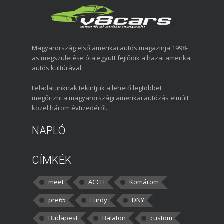
Magyarország első amerikai autós magazinja 1998-
as megszületése óta együtt fejlődik a hazai amerikai
autós kultúrával.
Feladatunknak tekintjük a lehető legtöbbet
megőrizni a magyarországi amerikai autózás elmúlt
közel három évtizedéről.
NAPLÓ
CÍMKÉK
meet
ACCH
Komárom
pre65
Lurdy
DNY
Budapest
Balaton
custom