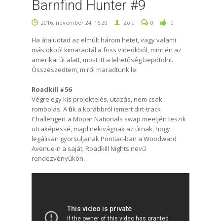
Barnfind Hunter #9
2016. november 24. 16:20
Zola
0
0
Ha átaludtad az elmúlt három hetet, vagy valami
más okból kimaradtál a friss videókból, mint én az
amerikai út alatt, most itt a lehetőség bepótolni.
Összeszedtem, miről maradtunk le:
Roadkill #56
Végre egy kis projektelés, utazás, nem csak
rombolás. A fiúk a korábbról ismert dirt-track
Challengert a Mopar Nationals swap meetjén teszik
utcaképessé, majd nekivágnak az útnak, hogy
legálisan gyorsuljanak Pontiac-ban a Woodward
Avenue-n a saját, Roadkill Nights nevű
rendezvényükön.