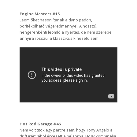
Engine Masters #15
Leömlőket hasonlítanak a dyno padon,
borítékolható végeredménnyel. A hosszú,
hengerenkénti leömlő a nyertes, de nem szerepel
annyira rosszul a klasszikus kinézetű sem.
Hot Rod Garage #46
Nem volt titok egy percre sem, hogy Tony Angelo a
drift irányából érkezett a műsorba. Hogy kombinálja