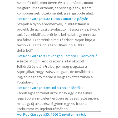
Az elmúlt több mint ötven év alatt számos motor
megfordult az orrában, sebességváltók, futómű
komponensek jöttek-mentek a sárga bódé alatt...
Hot Rod Garage #40: Turbo Camaro a pályán
Szépek a dyno eredmények, jól mutat filmen a
projekt, de az igazi vízválasztó mégiscsak a pálya. A
turbóval előállított erőt le is kell valahogy tenni az
aszfaltra. Ez történik a mai részben. Vajon bírja a
technika? És bejön a terv: 10-es idő 10.000
dollárból?..
Hot Rod Garage #37: 2ndgen Camaro LS konverzió
A fizetős MotorTrend csatorna által okozott
felhördülés után Freiburger megnyugtatta a
rajongókat, hogy csúszva ugyan, de továbbra is
ingyen nézhető marad a megszokott tartalom a
Youtube-on...
Hot Rod Garage #36: Hol bújnak a lóerők?
Tanulságos történet arról, hogy egy jó beállítás
legalább annyit jelent erőben és vezethetőségben,
mint egy új alkatrész. Egyben egy kis fricska
karburátor vs. injektor témában...
Hot Rod Garage #35: 1966 Chevelle mini-tub