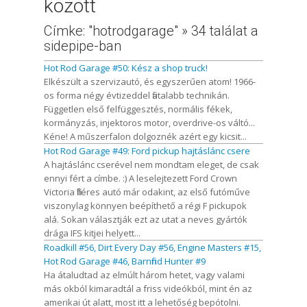
között
Címke: "hotrodgarage" » 34 találat a
sidepipe-ban
Hot Rod Garage #50: Kész a shop truck!
Elkészült a szervizautó, és egyszerűen atom! 1966-
os forma négy évtizeddel fiatalabb technikán.
Független első felfüggesztés, normális fékek,
kormányzás, injektoros motor, overdrive-os váltó...
Kéne! A műszerfalon dolgoznék azért egy kicsit...
Hot Rod Garage #49: Ford pickup hajtáslánc csere
A hajtáslánc cserével nem mondtam eleget, de csak
ennyi fért a címbe. :) A leselejtezett Ford Crown
Victoria filléres autó már odakint, az első futóműve
viszonylag könnyen beépíthető a régi F pickupok
alá. Sokan választják ezt az utat a neves gyártók
drága IFS kitjei helyett...
Roadkill #56, Dirt Every Day #56, Engine Masters #15,
Hot Rod Garage #46, Barnfind Hunter #9
Ha átaludtad az elmúlt három hetet, vagy valami
más okból kimaradtál a friss videókból, mint én az
amerikai út alatt, most itt a lehetőség bepótolni.