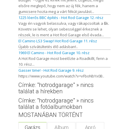
elsőre meglepő, hogy nem az új fék, hanem a
gumicsere hozta meg a várt fékút javulást...
1225 lóerős BBC építés - Hot Rod Garage 12. rész
Vagy én vagyok belassulva, vagy rákapcsoltak a fiúk.
Követni se lehet, olyan sebességgel érkeznek a
részek, le is ment a Hot Rod Garage első évada...
El Camino LS3 Swap! Hot Rod Garage 11. rész
Újabb szívátültetés élő adásban!..
1969 El Camino - Hot Rod Garage 10. rész
A Hot Rod Garage most beelőzte a Roadkillt, fenn a
10. rész...
Gasser time! - Hot Rod Garage 9. rész
https://www.youtube.com/watch?v=vFboNbYx0B..
Címke: "hotrodgarage" » nincs
találat a hírekben
Címke: "hotrodgarage" » nincs
találat a fotóalbumokban
MOSTANÁBAN TÖRTÉNT
Garázs
Album
Apró