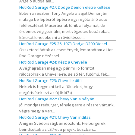
Angelo autója alá...
Hot Rod Garage #27: Dodge Demon életre keltése
Ebben a részben Tony Angelo a saját Demonján
mutatja be lépésről lépésre egy régóta álló autó
felélesztését. Macerásnak tűnik a folyamat, de
érdemes végigcsinálni, mert végzetes kopásokat,
károkat lehet okozni a rövidítéssel...
Hot Rod Garage #25-26: 1973 Dodge D200 Diesel
Összetorolódtak az események, lemaradtam a Hot
Rod Garage nézéssel...
Hot Rod Garage #24: Kész a Chevelle
A véghajrában még egy pár millió forintot
rálocsolnak a Chevelle-re. Belső tér, futómű, fék.....
Hot Rod Garage #23: Chevelle diffi
Nektek is hegyezni kell a fületeket, hogy
megértsétek ezt az új fickót? :)..
Hot Rod Garage #22: Chevy Van a pályán
Jól mondja Freiburger, tényleg erre a részre vártunk,
végre megy a Van...
Hot Rod Garage #21: Chevy Van indítás
Amíg mi Svédországban időztünk, Freiburgerék
beindították az LS7-et a projekt buszban...