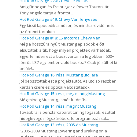
Hot Rod Garage #20: Chevelle indítás
Amíg Finnegan és Freiburger a Power Touron jár,
Tony Angelo tartja a frontot...
Hot Rod Garage #19: Chevy Van fényezés
Egy kicsit laposodik a műsor, és mintha rövidülne is
az érdemi tartalom...
Hot Rod Garage #18: LS motoros Chevy Van
Még a hosszúra nyúlt Mustang epizódok előtt
elsütötték a fiúk, hogy milyen projektek várhatóak.
Egyértelműen ezt a buszt vártam a legjobban. 600+
lóerős LS7 egy emberrabló buszba? Csak jó sülhet ki
belőle!..
Hot Rod Garage 16. rész, Mustang utoljára
Jól beosztották ezt a projektautót. Az utolsó részben
kardán csere és optikai változtatások...
Hot Rod Garage 15. rész, még mindig Mustang
Még mindig Mustang, ismét futómű:..
Hot Rod Garage 14. rész, megint Mustang
Továbbra is pénztárcabarát tuning fogások, ezúttal
hideglevegős légszűrőbox, felprogramozással...
Hot Rod Garage 13. rész, 2005-ös Mustang
"2005-2009 Mustang Lowering and Braking on a
Budget" - Ugye ez kinek mit jelent. Logikus, mégis