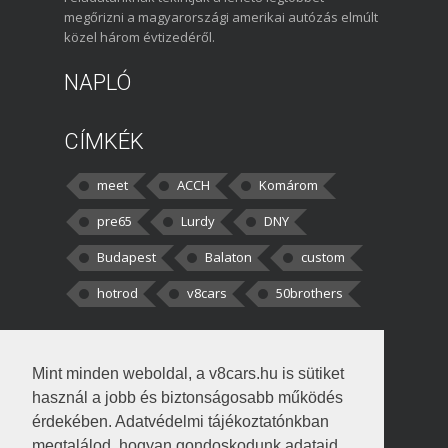
megőrizni a magyarországi amerikai autózás elmúlt
közel három évtizedéről.
NAPLÓ
CÍMKÉK
meet
ACCH
Komárom
pre65
Lurdy
DNY
Budapest
Balaton
custom
hotrod
v8cars
50brothers
HOZZÁSZÓLÁSOK
Mint minden weboldal, a v8cars.hu is sütiket
kortisz:
Elszúrtam! Én csak két
használ a jobb és biztonságosabb működés
darabbaal számoltam. Nem tudtam, hogy fél autót,
érdekében. Adatvédelmi tájékoztatónkban
megtalálod, hogyan gondoskodunk adataid