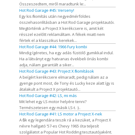
Összeszedtem, miről maradtunk le:..
Hot Rod Garage #45: Verseny!
Egy kis finomítás után negyedmérföldes
összehasonlításban a Hot Rod Garage projektautói.
Megtörténik a Project X kerékcsere is, amit két
résszel ezelőtt reklamáltam. A fékek miatt nem
fértek el a klasszikus kerekek...
Hot Rod Garage #44: 1966 Fury kombi
Mindig ígéretes, ha egy adás füstölő gumikkal indul.
Ha a látványt egy hatvanas évekbeli óriás kombi
adja, nálam garantált a siker...
Hot Rod Garage #43: Project X finomítások
A beígért kerékcsere elmaradt, pedig nálam az a
gyenge pont most, de Tony és Lucky keze alatt így is
átalakult a Project X projektautó...
Hot Rod Garage #42: LS, mi más
Mit lehet egy LS motor helyére tenni?
Természetesen egy másik LS-t. :)..
Hot Rod Garage #41: LS motor a Project X-nek
A fiúk egy legendára teszik rá a kezüket, a Project X
névre hallgató ’57-es Chevy 1965 óta teljesít
szolgálatot a Popular Hot Rodding tesztautójaként.