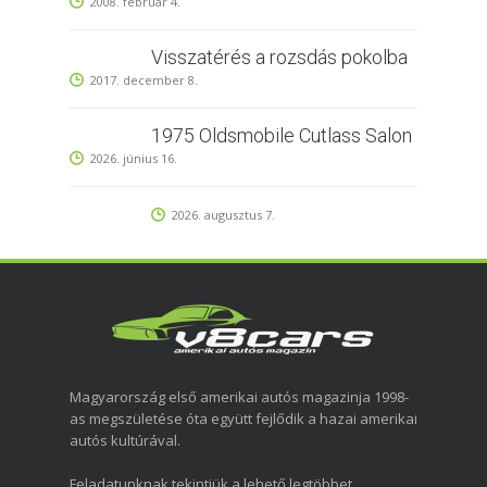
2008. február 4.
Visszatérés a rozsdás pokolba
2017. december 8.
1975 Oldsmobile Cutlass Salon
2026. június 16.
2026. augusztus 7.
Magyarország első amerikai autós magazinja 1998-
as megszületése óta együtt fejlődik a hazai amerikai
autós kultúrával.
Feladatunknak tekintjük a lehető legtöbbet