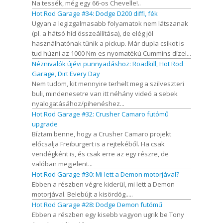
Na tessék, még egy 66-os Chevelle!..
Hot Rod Garage #34: Dodge D200 diffi, fék
Ugyan a legizgalmasabb folyamatok nem látszanak
(pl. a hátsó híd összeállítása), de elég jól
használhatónak tűnik a pickup. Már dupla csíkot is
tud húzni az 1000 Nm-es nyomatékú Cummins dízel...
Néznivalók újévi punnyadáshoz: Roadkill, Hot Rod
Garage, Dirt Every Day
Nem tudom, kit mennyire terhelt meg a szilveszteri
buli, mindenesetre van itt néhány videó a sebek
nyalogatásához/pihenéshez...
Hot Rod Garage #32: Crusher Camaro futómű
upgrade
Bíztam benne, hogy a Crusher Camaro projekt
előcsalja Freiburgert is a rejtekéből. Ha csak
vendégként is, és csak erre az egy részre, de
valóban megjelent...
Hot Rod Garage #30: Mi lett a Demon motorjával?
Ebben a részben végre kiderül, mi lett a Demon
motorjával. Belebújt a kisördög.....
Hot Rod Garage #28: Dodge Demon futómű
Ebben a részben egy kisebb vagyon ugrik be Tony