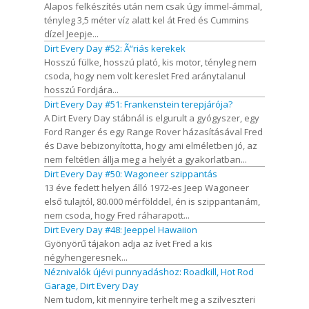
Alapos felkészítés után nem csak úgy ímmel-ámmal,
tényleg 3,5 méter víz alatt kel át Fred és Cummins
dízel Jeepje...
Dirt Every Day #52: Ã“riás kerekek
Hosszú fülke, hosszú plató, kis motor, tényleg nem
csoda, hogy nem volt kereslet Fred aránytalanul
hosszú Fordjára...
Dirt Every Day #51: Frankenstein terepjárója?
A Dirt Every Day stábnál is elgurult a gyógyszer, egy
Ford Ranger és egy Range Rover házasításával Fred
és Dave bebizonyította, hogy ami elméletben jó, az
nem feltétlen állja meg a helyét a gyakorlatban...
Dirt Every Day #50: Wagoneer szippantás
13 éve fedett helyen álló 1972-es Jeep Wagoneer
első tulajtól, 80.000 mérfölddel, én is szippantanám,
nem csoda, hogy Fred ráharapott...
Dirt Every Day #48: Jeeppel Hawaiion
Gyönyörű tájakon adja az ívet Fred a kis
négyhengeresnek...
Néznivalók újévi punnyadáshoz: Roadkill, Hot Rod
Garage, Dirt Every Day
Nem tudom, kit mennyire terhelt meg a szilveszteri