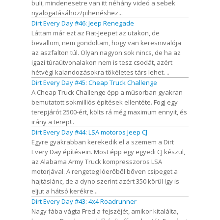
buli, mindenesetre van itt néhány videó a sebek
nyalogatásához/pihenéshez...
Dirt Every Day #46: Jeep Renegade
Láttam már ezt az Fiat-Jeepet az utakon, de
bevallom, nem gondoltam, hogy van keresnivalója
az aszfalton túl. Olyan nagyon sok nincs, de ha az
igazi túraútvonalakon nem is tesz csodát, azért
hétvégi kalandozásokra tökéletes társ lehet. ..
Dirt Every Day #45: Cheap Truck Challenge
A Cheap Truck Challenge épp a műsorban gyakran
bemutatott sokmilliós építések ellentéte. Fogj egy
terepjárót 2500-ért, költs rá még maximum ennyit, és
irány a terep!..
Dirt Every Day #44: LSA motoros Jeep CJ
Egyre gyakrabban kerekedik el a szemem a Dirt
Every Day építésein. Most épp egy egyedi CJ készül,
az Alabama Army Truck kompresszoros LSA
motorjával. A rengeteg lóerőből bőven csipeget a
hajtáslánc, de a dyno szerint azért 350 körül így is
eljut a hátsó kerékre...
Dirt Every Day #43: 4x4 Roadrunner
Nagy fába vágta Fred a fejszéjét, amikor kitalálta,