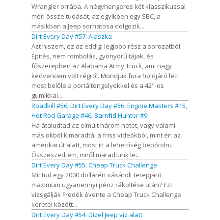
Wrangler orrába. A négyhengeres két klasszikussal
méri össze tudását, az egyikben egy SBC, a
másikban a Jeep sorhatosa dolgozik...
Dirt Every Day #57: Alaszka
Azt hiszem, ez az eddigi legjobb rész a sorozatból.
Építés, nem rombolás, gyönyörű tájak, és
főszerepben az Alabama Army Truck, ami nagy
kedvencem volt régről. Mondjuk fura holdjáró lett
most belőle a portáltengelyekkel és a 42"-os
gumikkal...
Roadkill #56, Dirt Every Day #56, Engine Masters #15,
Hot Rod Garage #46, Barnfind Hunter #9
Ha átaludtad az elmúlt három hetet, vagy valami
más okból kimaradtál a friss videókból, mint én az
amerikai út alatt, most itt a lehetőség bepótolni.
Összeszedtem, miről maradtunk le:..
Dirt Every Day #55: Cheap Truck Challenge
Mit tud egy 2000 dollárért vásárolt terepjáró
maximum ugyanennyi pénz ráköltése után? Ezt
vizsgálják Fredék évente a Cheap Truck Challenge
keretei között...
Dirt Every Day #54: Dízel Jeep víz alatt