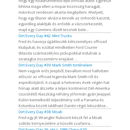
hogy egy Roadrunnerből épít offroad autót. Egyrészt
kihívta maga ellen a mopar közösség haragját,
másrészt rendesen akarta megépíteni. Ahelyett,
hogy egy Blazer alvázra tennék az önhordó kasznit,
egyedileg alakítják és erősítik a vázszerkezetét,
majd egy Cummins dízelt tesznek bele...
Dirt Every Day #42: Mini Trucks
Fred és haverja újjáélesztik kétszemélyes offroad
klubjukat, és ezúttal mindketten Ford Courier
(Mazda származék) kis pickupokkal indulnak a
sivatagba összemérni erejüket. ..
Dirt Every Day #39: Mark Smith történelem
Nem vagyok erős Jeepből, bevallom most hallottam
először az offroad legenda Mark Smith-ről és
expedíciójáról. A csapat a hetvenes évek végén hat
hónap alatt átszelte a teljes kontinenst Dél-Amerika
csücskétől Alaszkáig néhány jóformán gyári Jeeppel.
Külön kiemelkedő teljesítmény volt a Panama és
Kolumbia között található Darién régió leküzdése...
Dirt Every Day #38: Moab
Fred egy JK Wrangler Rubicont készít fel a Moab
sziklás környezetére a húsvéti szafarira...
Dirt Every Day 36. rész: 1986 Chevy K30