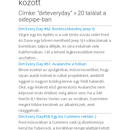
között
Címke: "dirteveryday" » 20 találat a
sidepipe-ban
Dirt Every Day #62: Bontószökevény Jeep YJ
Végre egy kis építés is a sok törés-zúzás után! Fred
és Dave egy bőven menthető Jeep YJ-t választanak a
bontóban, talpra állítják, és útra indulnak vele
Kaliforniában. Cél a lehető legkevesebbet menni
aszfalton...
Dirt Every Day #61: Avalanche a hóban
Bírom ezeket az újságírókat, műsorvezetőket, hogy
olyan autók kötnek ki náluk projektként, amikből
eggyel is nagyon boldog lenne egy földi halandó.
Oké, egy lelakott első generációs Avalanche nem
képvisel óriás értéket, még akkor sem, ha a 340
lóerős 8,1 literes Vortec van az orrában. Szerintem
megint többe kerülnek az alkatrészek, amit
ráaggatnak...
Dirt Every Day#58: Egy kis Cummins reklám :)
Fred műsorában a Cummins vadi új dízelmotorja
kerül be Tubesock, a korábban tengeralattjárósított