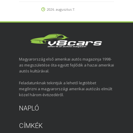
2026. augusztus 7.
Magyarország első amerikai autós magazinja 1998-
as megszületése óta együtt fejlődik a hazai amerikai
autós kultúrával.
Feladatunknak tekintjük a lehető legtöbbet
megőrizni a magyarországi amerikai autózás elmúlt
közel három évtizedéről.
NAPLÓ
CÍMKÉK