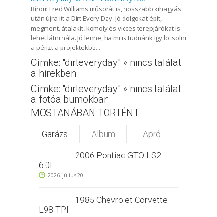
Bírom Fred Williams műsorát is, hosszabb kihagyás
után újra itt a Dirt Every Day. Jó dolgokat épít,
megment, átalakít, komoly és vicces terepjárókat is
lehet látni nála. Jó lenne, ha mi is tudnánk így locsolni
a pénzt a projektekbe...
Címke: "dirteveryday" » nincs találat
a hírekben
Címke: "dirteveryday" » nincs találat
a fotóalbumokban
MOSTANÁBAN TÖRTÉNT
Garázs
Album
Apró
2006 Pontiac GTO LS2
6.0L
2026. július 20.
1985 Chevrolet Corvette
L98 TPI