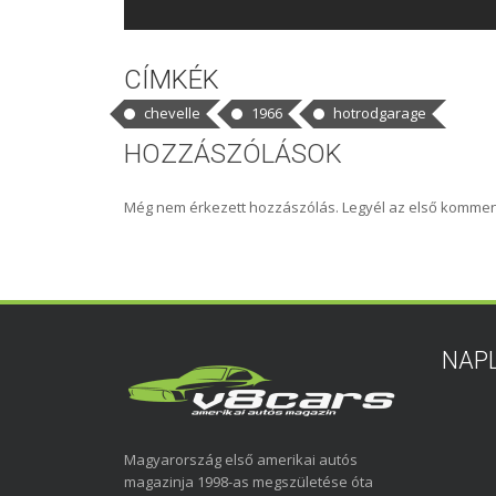
CÍMKÉK
chevelle
1966
hotrodgarage
HOZZÁSZÓLÁSOK
Még nem érkezett hozzászólás. Legyél az első kommen
NAP
Magyarország első amerikai autós
magazinja 1998-as megszületése óta