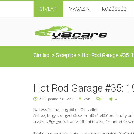
CÍMLAP
MAGAZIN
KÖZÖSSÉG
Címlap
>
Sidepipe
>
Hot Rod Garage #35: 1
Hot Rod Garage #35: 19
2016. január 23. 07:23
Zola
0
4
Na tessék, még egy 66-os Chevelle!
Ahhoz, hogy a segédből szereplővé előlépett Lucky autó
alvázat. Egy gyors frame-off, mini-tub-kit, és mehet össze
Ezeket a projekteket látva végtelen mennyiségű pénzt 