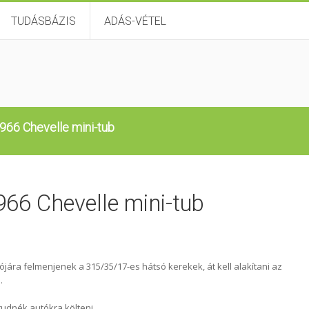
TUDÁSBÁZIS
ADÁS-VÉTEL
966 Chevelle mini-tub
66 Chevelle mini-tub
jára felmenjenek a 315/35/17-es hátsó kerekek, át kell alakítani az
.
tudnék autókra költeni.