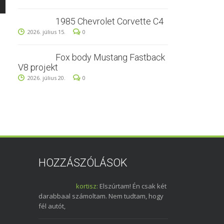
1985 Chevrolet Corvette C4
2026. július 15.
0
Fox body Mustang Fastback
V8 projekt
2026. július 20.
0
HOZZÁSZÓLÁSOK
kortisz:
Elszúrtam! Én csak két
darabbaal számoltam. Nem tudtam, hogy
fél autót,