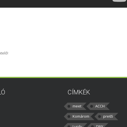
telő!
LÓ
CÍMKÉK
meet
ACCH
Komárom
pre65
Lurdy
DNY