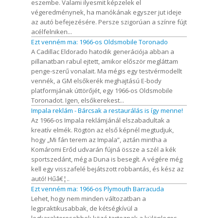
eszembe. Valami ilyesmit képzelek el
végeredménynek, ha manókának egyszer jut ideje
az autó befejezésére. Persze szigorúan a színre fújt
acélfelniken...
Ezt venném ma: 1966-os Oldsmobile Toronado
A Cadillac Eldorado hatodik generációja abban a
pillanatban rabul ejtett, amikor először megláttam
penge-szerű vonalait. Ma mégis egy testvérmodellt
vennék, a GM elsőkerék meghajtású E-body
platformjának úttörőjét, egy 1966-os Oldsmobile
Toronadot. Igen, elsőkerekest...
Impala reklám - Bárcsak a restaurálás is így menne!
Az 1966-os Impala reklámjánál elszabadultak a
kreatív elmék. Rögtön az első képnél megtudjuk,
hogy „Mi fán terem az Impala”, aztán mintha a
Komáromi Erőd udvarán fújná össze a szél a kék
sportszedánt, még a Duna is besegít. A végére még
kell egy visszafelé bejátszott robbantás, és kész az
autó! Hűâ€¦..
Ezt venném ma: 1966-os Plymouth Barracuda
Lehet, hogy nem minden változatban a
legpraktikusabbak, de kétségkívül a
legkarakteresebbek közé tartoznak a különleges