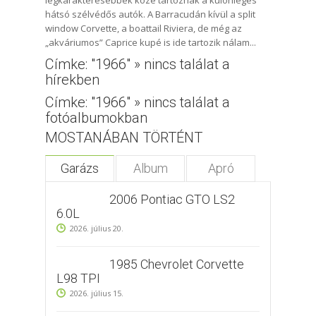
hátsó szélvédős autók. A Barracudán kívül a split
window Corvette, a boattail Riviera, de még az
„akváriumos” Caprice kupé is ide tartozik nálam...
Címke: "1966" » nincs találat a
hírekben
Címke: "1966" » nincs találat a
fotóalbumokban
MOSTANÁBAN TÖRTÉNT
Garázs
Album
Apró
2006 Pontiac GTO LS2
6.0L
2026. július 20.
1985 Chevrolet Corvette
L98 TPI
2026. július 15.