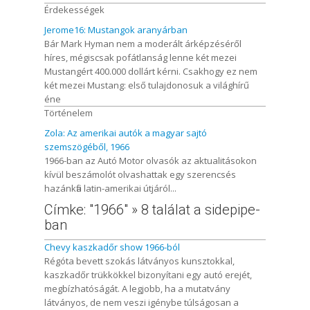
Érdekességek
Jerome16: Mustangok aranyárban
Bár Mark Hyman nem a moderált árképzéséről
híres, mégiscsak pofátlanság lenne két mezei
Mustangért 400.000 dollárt kérni. Csakhogy ez nem
két mezei Mustang: első tulajdonosuk a világhírű
éne
Történelem
Zola: Az amerikai autók a magyar sajtó
szemszögéből, 1966
1966-ban az Autó Motor olvasók az aktualitásokon
kívül beszámolót olvashattak egy szerencsés
hazánkfia latin-amerikai útjáról...
Címke: "1966" » 8 találat a sidepipe-
ban
Chevy kaszkadőr show 1966-ból
Régóta bevett szokás látványos kunsztokkal,
kaszkadőr trükkökkel bizonyítani egy autó erejét,
megbízhatóságát. A legjobb, ha a mutatvány
látványos, de nem veszi igénybe túlságosan a