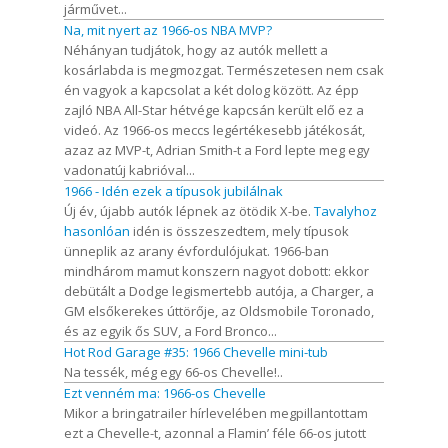
járművet...
Na, mit nyert az 1966-os NBA MVP?
Néhányan tudjátok, hogy az autók mellett a
kosárlabda is megmozgat. Természetesen nem csak
én vagyok a kapcsolat a két dolog között. Az épp
zajló NBA All-Star hétvége kapcsán került elő ez a
videó. Az 1966-os meccs legértékesebb játékosát,
azaz az MVP-t, Adrian Smith-t a Ford lepte meg egy
vadonatúj kabrióval...
1966 - Idén ezek a típusok jubilálnak
Új év, újabb autók lépnek az ötödik X-be.
Tavalyhoz
hasonlóan
idén is összeszedtem, mely típusok
ünneplik az arany évfordulójukat. 1966-ban
mindhárom mamut konszern nagyot dobott: ekkor
debütált a Dodge legismertebb autója, a Charger, a
GM elsőkerekes úttörője, az Oldsmobile Toronado,
és az egyik ős SUV, a Ford Bronco...
Hot Rod Garage #35: 1966 Chevelle mini-tub
Na tessék, még egy 66-os Chevelle!..
Ezt venném ma: 1966-os Chevelle
Mikor a bringatrailer hírlevelében megpillantottam
ezt a Chevelle-t, azonnal a Flamin’ féle 66-os jutott