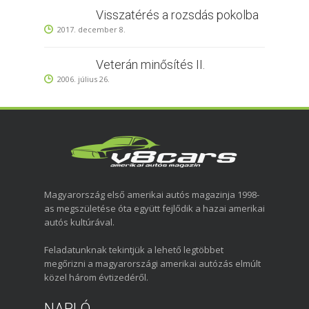
Visszatérés a rozsdás pokolba
2017. december 8.
Veterán minősítés II.
2006. július 26.
Magyarország első amerikai autós magazinja 1998-
as megszületése óta együtt fejlődik a hazai amerikai
autós kultúrával.
Feladatunknak tekintjük a lehető legtöbbet
megőrizni a magyarországi amerikai autózás elmúlt
közel három évtizedéről.
NAPLÓ