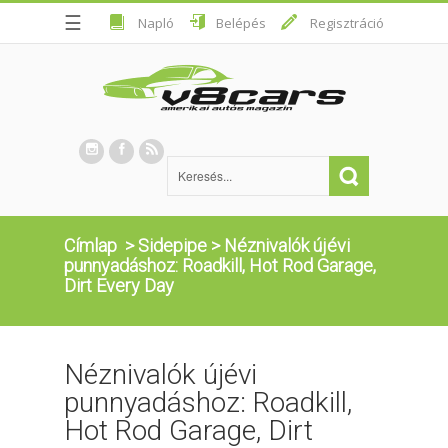
☰
Napló
Belépés
Regisztráció
Címlap
>
Sidepipe
>
Néznivalók újévi
punnyadáshoz: Roadkill, Hot Rod Garage,
Dirt Every Day
Néznivalók újévi
punnyadáshoz: Roadkill,
Hot Rod Garage, Dirt