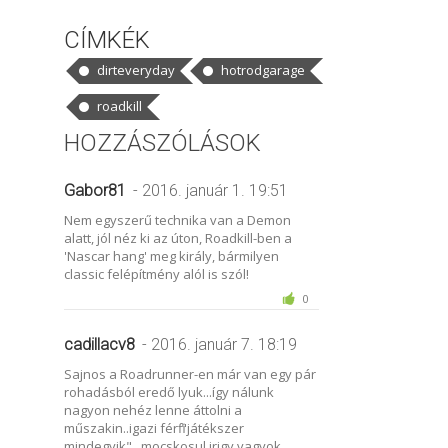
CÍMKÉK
dirteveryday
hotrodgarage
roadkill
HOZZÁSZÓLÁSOK
Gabor81
- 2016. január 1. 19:51
Nem egyszerű technika van a Demon
alatt, jól néz ki az úton, Roadkill-ben a
'Nascar hang' meg király, bármilyen
classic felépítmény alól is szól!
0
cadillacv8
- 2016. január 7. 18:19
Sajnos a Roadrunner-en már van egy pár
rohadásból eredő lyuk...így nálunk
nagyon nehéz lenne áttolni a
műszakin..igazi férfi "játékszer
mindegyik"...mocskosul irigy vagyok