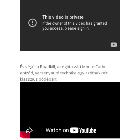
És végül a Roadkill, a régóta várt Monte Carlo
epizód, versenyautó technika egy széthekkelt
klasszius bódéban: