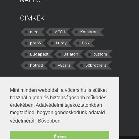
CÍMKÉK
meet
ACCH
Komárom
pre65
Lurdy
DNY
Budapest
Balaton
custom
hotrod
v8cars
50brothers
HOZZÁSZÓLÁSOK
Mint minden weboldal, a v8cars.hu is sütiket
kortisz:
Elszúrtam! Én csak két
használ a jobb és biztonságosabb működés
darabbaal számoltam. Nem tudtam, hogy fél autót,
érdekében. Adatvédelmi tájékoztatónkban
megtalálod, hogyan gondoskodunk adataid
Béke:
Tényleg nagyon jó kérdés volt
védelméről.
Bővebben
!fasza Örültem is nagyon, amikor
Értem