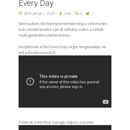
Every Day
2016. január 1. 05:25
Zola
3
1
Nem tudom, kit mennyire terhelt meg a szilveszteri
buli, mindenesetre van itt néhány videó a sebek
nyalogatásához/pihenéshez.
Kezdésnek a Dirt Every Day végre megmutatja, mi
lett a Roadrunnerből:
Aztán itt a Hot Rod Garage, talpon a Duster: