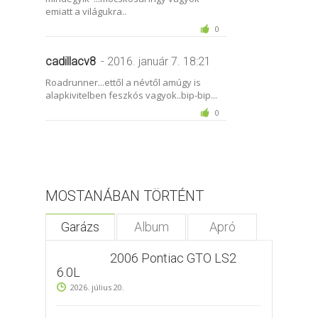
emiatt a világukra..
0
cadillacv8
- 2016. január 7. 18:21
Roadrunner...ettől a névtől amúgy is
alapkivitelben feszkós vagyok..bip-bip...
0
MOSTANÁBAN TÖRTÉNT
Garázs
Album
Apró
2006 Pontiac GTO LS2
6.0L
2026. július 20.