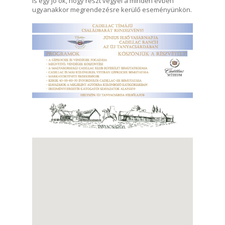
is egy jó ok, hogy részt vegyél a minden évben
ugyanakkor megrendezésre kerülő eseményünkön.