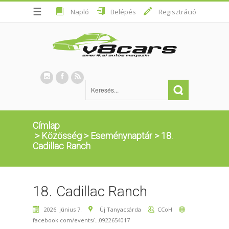
☰
Napló
Belépés
Regisztráció
Címlap
>
Közösség
>
Eseménynaptár
>
18.
Cadillac Ranch
18. Cadillac Ranch
2026. június 7.
Új Tanyacsárda
CCoH
facebook.com/events/...0922654017