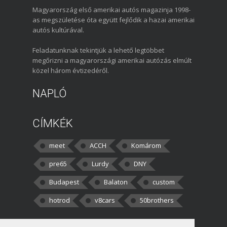
Magyarország első amerikai autós magazinja 1998-
as megszületése óta együtt fejlődik a hazai amerikai
autós kultúrával.
Feladatunknak tekintjük a lehető legtöbbet
megőrizni a magyarországi amerikai autózás elmúlt
közel három évtizedéről.
NAPLÓ
CÍMKÉK
meet
ACCH
Komárom
pre65
Lurdy
DNY
Budapest
Balaton
custom
hotrod
v8cars
50brothers