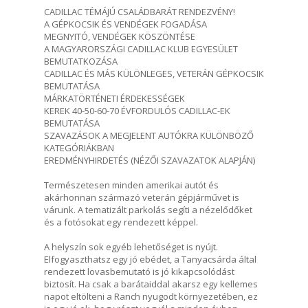
CADILLAC TÉMÁJÚ CSALÁDBARÁT RENDEZVÉNY!
A GÉPKOCSIK ÉS VENDÉGEK FOGADÁSA
MEGNYITÓ, VENDÉGEK KÖSZÖNTÉSE
A MAGYARORSZÁGI CADILLAC KLUB EGYESÜLET
BEMUTATKOZÁSA
CADILLAC ÉS MÁS KÜLÖNLEGES, VETERÁN GÉPKOCSIK
BEMUTATÁSA
MÁRKATÖRTÉNETI ÉRDEKESSÉGEK
KEREK 40-50-60-70 ÉVFORDULÓS CADILLAC-EK
BEMUTATÁSA
SZAVAZÁSOK A MEGJELENT AUTÓKRA KÜLÖNBÖZŐ
KATEGÓRIÁKBAN
EREDMÉNYHIRDETÉS (NÉZŐI SZAVAZATOK ALAPJÁN)
Természetesen minden amerikai autót és
akárhonnan származó veterán gépjárművet is
várunk. A tematizált parkolás segíti a nézelődőket
és a fotósokat egy rendezett képpel.
A helyszín sok egyéb lehetőséget is nyújt.
Elfogyaszthatsz egy jó ebédet, a Tanyacsárda által
rendezett lovasbemutató is jó kikapcsolódást
biztosít. Ha csak a barátaiddal akarsz egy kellemes
napot eltölteni a Ranch nyugodt környezetében, ez