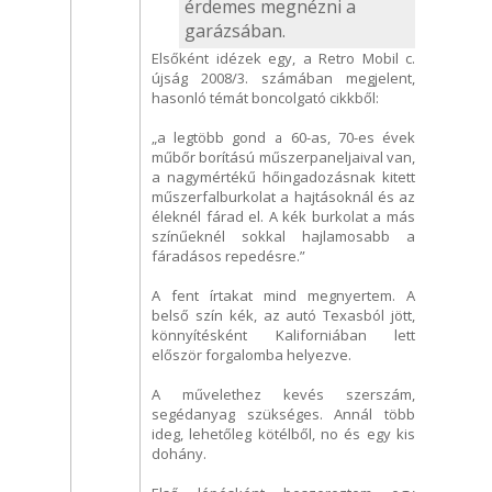
érdemes megnézni a
garázsában.
Elsőként idézek egy, a Retro Mobil c.
újság 2008/3. számában megjelent,
hasonló témát boncolgató cikkből:
„a legtöbb gond a 60-as, 70-es évek
műbőr borítású műszerpaneljaival van,
a nagymértékű hőingadozásnak kitett
műszerfalburkolat a hajtásoknál és az
éleknél fárad el. A kék burkolat a más
színűeknél sokkal hajlamosabb a
fáradásos repedésre.”
A fent írtakat mind megnyertem. A
belső szín kék, az autó Texasból jött,
könnyítésként Kaliforniában lett
először forgalomba helyezve.
A művelethez kevés szerszám,
segédanyag szükséges. Annál több
ideg, lehetőleg kötélből, no és egy kis
dohány.