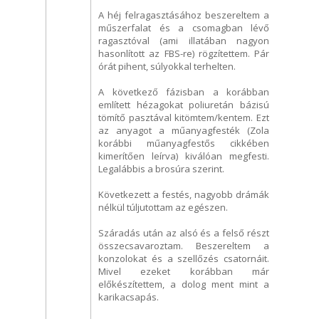
A héj felragasztásához beszereltem a
műszerfalat és a csomagban lévő
ragasztóval (ami illatában nagyon
hasonlított az FBS-re) rögzítettem. Pár
órát pihent, súlyokkal terhelten.
A következő fázisban a korábban
említett hézagokat poliuretán bázisú
tömítő pasztával kitömtem/kentem. Ezt
az anyagot a műanyagfesték (Zola
korábbi műanyagfestős cikkében
kimerítően leírva) kiválóan megfesti.
Legalábbis a brosúra szerint.
Következett a festés, nagyobb drámák
nélkül túljutottam az egészen.
Száradás után az alsó és a felső részt
összecsavaroztam. Beszereltem a
konzolokat és a szellőzés csatornáit.
Mivel ezeket korábban már
előkészítettem, a dolog ment mint a
karikacsapás.