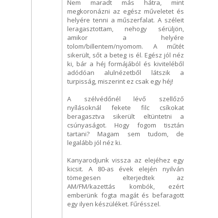
Nem maradt más hátra, mint
megkoronázni az egész műveletet és
helyére tenni a műszerfalat. A széleit
leragasztottam, nehogy sérüljön,
amikor a helyére
tolom/billentem/nyomom. A műtét
sikerült, sőt a beteg is él. Egész jól néz
ki, bár a héj formájából és kiviteléből
adódóan alulnézetből látszik a
turpisság, miszerint ez csak egy héj!
A szélvédőnél lévő szellőző
nyílásoknál fekete filc csíkokat
beragasztva sikerült eltüntetni a
csúnyaságot. Hogy fogom tisztán
tartani? Magam sem tudom, de
legalább jól néz ki.
Kanyarodjunk vissza az elejéhez egy
kicsit. A 80-as évek elején nyilván
tömegesen elterjedtek az
AM/FM/kazettás kombók, ezért
emberünk fogta magát és befaragott
egy ilyen készüléket. Fűrésszel.