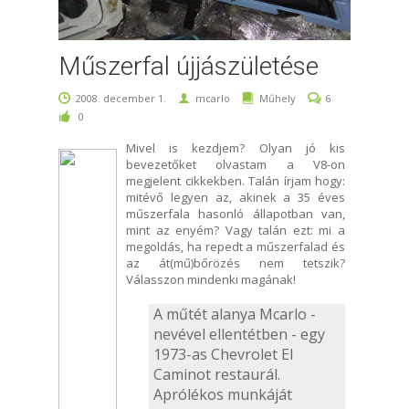
Műszerfal újjászületése
2008. december 1.
mcarlo
Műhely
6
0
Mivel is kezdjem? Olyan jó kis
bevezetőket olvastam a V8-on
megjelent cikkekben. Talán írjam hogy:
mitévő legyen az, akinek a 35 éves
műszerfala hasonló állapotban van,
mint az enyém? Vagy talán ezt: mi a
megoldás, ha repedt a műszerfalad és
az át(mű)bőrözés nem tetszik?
Válasszon mindenki magának!
A műtét alanya Mcarlo -
nevével ellentétben - egy
1973-as Chevrolet El
Caminot restaurál.
Aprólékos munkáját