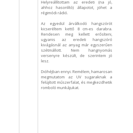
Helyreállítottam az eredeti (na jó,
ahhoz hasonlító) állapotot, jöhet a
régimódi rádió.
Az egyedül árválkodó hangszórót
kicseréltem kettő 8 cm-es darabra.
Rendesen meg kellett erősíteni,
ugyanis az eredeti hangszóró
kivágásnál az anyag már egyszerűen
szétmállott. Nem hangnyomás
versenyre készült, de szerintem jó
lesz.
Dióhéjban ennyi. Remélem, hamarosan
megmutatom az UV sugaraknak a
felújított műszerfalat, és megkezdhetik
romboló munkájukat.