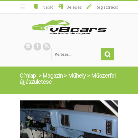
☰
Napló
Belépés
Regisztráció
Címlap
>
Magazin
>
Műhely
>
Műszerfal
újjászületése