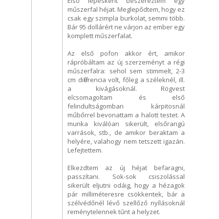
Első lépésként beszereztem egy
műszerfal héjat. Meglepődtem, hogy ez
csak egy szimpla burkolat, semmi több.
Bár 95 dollárért ne várjon az ember egy
komplett műszerfalat.
Az első pofon akkor ért, amikor
rápróbáltam az új szerzeményt a régi
műszerfalra: sehol sem stimmelt, 2-3
cm differencia volt, főleg a széleknél, ill.
a kivágásoknál. Rögvest
elcsomagoltam és első
felindultságomban kárpitosnál
műbőrrel bevonattam a halott testet. A
munka kiválóan sikerült, elsőrangú
varrások, stb., de amikor beraktam a
helyére, valahogy nem tetszett igazán.
Lefejtettem.
Elkezdtem az új héjat befaragni,
passzítani. Sok-sok csiszolással
sikerült eljutni odáig, hogy a hézagok
pár milliméteresre csökkentek, bár a
szélvédőnél lévő szellőző nyílásoknál
reménytelennek tűnt a helyzet.