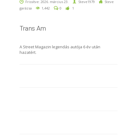
Frissítve: 2026. március 23.
Steve1979
Steve
garázsa
1,442
0
1
Trans Am
A Street Magazin legendás autója 6 év után
hazatért.