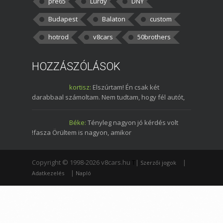
pre65
Lurdy
DNY
Budapest
Balaton
custom
hotrod
v8cars
50brothers
HOZZÁSZÓLÁSOK
kortisz:
Elszúrtam! Én csak két
darabbaal számoltam. Nem tudtam, hogy fél autót,
Béke:
Tényleg nagyon jó kérdés volt
!fasza Örültem is nagyon, amikor
Copyright © 1998-2026 v8cars.hu
T
|
|
Szerzői jogok
|
Adatkezelés
Napló