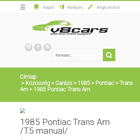
☰
Napló
Belépés
Regisztráció
Címlap
>
Közösség
>
Garázs
>
1985
>
Pontiac
>
Trans
Am
>
1985 Pontiac Trans Am
1985 Pontiac Trans Am
/T5 manual/